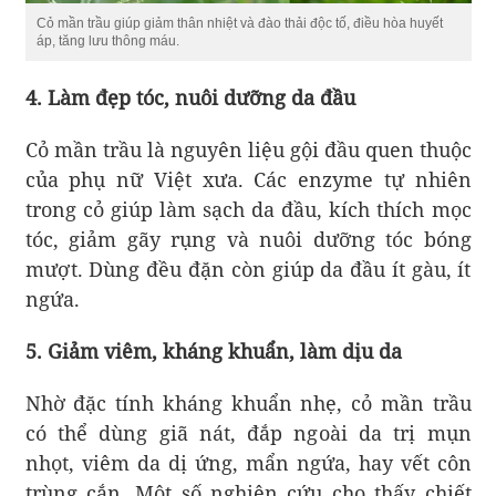
Cỏ mần trầu giúp giảm thân nhiệt và đào thải độc tố, điều hòa huyết
áp, tăng lưu thông máu.
4. Làm đẹp tóc, nuôi dưỡng da đầu
Cỏ mần trầu là nguyên liệu gội đầu quen thuộc
của phụ nữ Việt xưa. Các enzyme tự nhiên
trong cỏ giúp làm sạch da đầu, kích thích mọc
tóc, giảm gãy rụng và nuôi dưỡng tóc bóng
mượt. Dùng đều đặn còn giúp da đầu ít gàu, ít
ngứa.
5. Giảm viêm, kháng khuẩn, làm dịu da
Nhờ đặc tính kháng khuẩn nhẹ, cỏ mần trầu
có thể dùng giã nát, đắp ngoài da trị mụn
nhọt, viêm da dị ứng, mẩn ngứa, hay vết côn
trùng cắn. Một số nghiên cứu cho thấy chiết