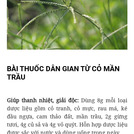
BÀI THUỐC DÂN GIAN TỪ CỎ MẦN
TRẦU
Giúp thanh nhiệt, giải độc:
Dùng 8g mỗi loại
dược liệu gồm cỏ tranh, cỏ mực, rau má, ké
đầu ngựa, cam thảo đất, mần trầu, 2g gừng
tươi, 4g củ sả và 4g vỏ quýt. Hỗn hợp dược liệu
được sắc với nước và dùng uống trong ngày.