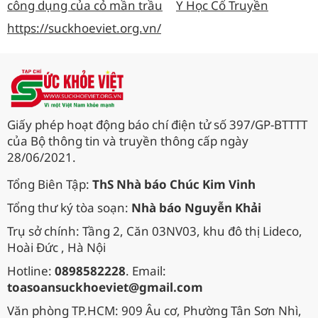
công dụng của cỏ mần trầu
Y Học Cổ Truyền
https://suckhoeviet.org.vn/
Giấy phép hoạt động báo chí điện tử số 397/GP-BTTTT
của Bộ thông tin và truyền thông cấp ngày
28/06/2021.
Tổng Biên Tập:
ThS Nhà báo Chúc Kim Vinh
Tổng thư ký tòa soạn:
Nhà báo Nguyễn Khải
Trụ sở chính: Tầng 2, Căn 03NV03, khu đô thị Lideco,
Hoài Đức , Hà Nội
Hotline:
0898582228
. Email:
toasoansuckhoeviet@gmail.com
Văn phòng TP.HCM: 909 Âu cơ, Phường Tân Sơn Nhì,