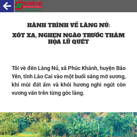
HÀNH TRÌNH VỀ LÀNG NỦ:
XÓT XA, NGHẸN NGÀO TRƯỚC THẢM
HỌA LŨ QUÉT
Tôi về đến Làng Nủ, xã Phúc Khánh, huyện Bảo
Yên, tỉnh Lào Cai vào một buổi sáng mờ sương,
khi mùi đất ẩm và khói hương nghi ngút còn
vương vấn trên từng góc làng.