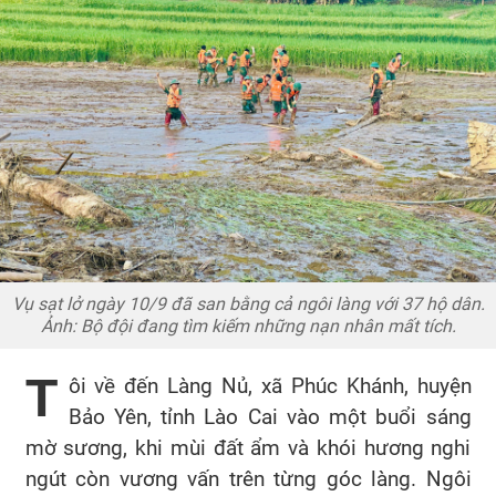
Vụ sạt lở ngày 10/9 đã san bằng cả ngôi làng với 37 hộ dân.
Ảnh: Bộ đội đang tìm kiếm những nạn nhân mất tích.
T
ôi về đến Làng Nủ, xã Phúc Khánh, huyện
Bảo Yên, tỉnh Lào Cai vào một buổi sáng
mờ sương, khi mùi đất ẩm và khói hương nghi
ngút còn vương vấn trên từng góc làng. Ngôi