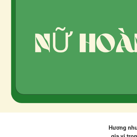
Hương nhu 
gia vị tr