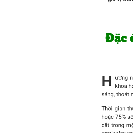
Đặc 
H
ương nh
khoa h
sáng, thoát n
Thời gian th
hoặc 75% số 
cắt trong m