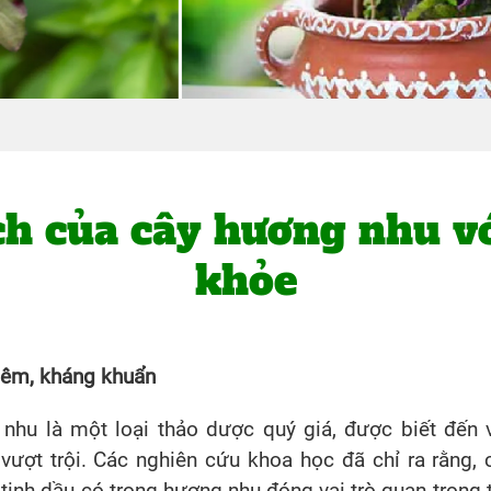
ích của cây hương nhu vớ
khỏe
iêm, kháng khuẩn
nhu là một loại thảo dược quý giá, được biết đến 
vượt trội. Các nghiên cứu khoa học đã chỉ ra rằng, 
 tinh dầu có trong hương nhu đóng vai trò quan trọng 