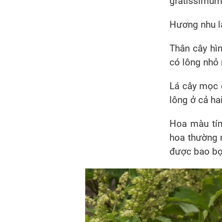
gratissimum 
Hương nhu là
Thân cây hìn
có lông nhỏ 
Lá cây mọc 
lông ở cả hai
Hoa màu tím
hoa thường 
được bao bọ