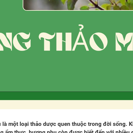
là một loại thảo dược quen thuộc trong đời sống. K
ong ẩm thực, hương nhu còn được biết đến với nhiều