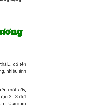
hương
hái... có tên
g, nhiều ánh
trên một cây,
ược 2 - 3 đợt
 Nam, Ocimum