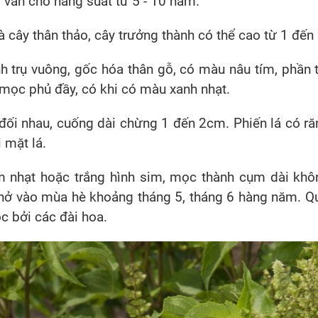
vẫn cho năng suất từ ​​5 - 10 năm.
 cây thân thảo, cây trưởng thành có thể cao từ 1 đến
h trụ vuông, gốc hóa thân gỗ, có màu nâu tím, phần 
mọc phủ đầy, có khi có màu xanh nhạt.
đối nhau, cuống dài chừng 1 đến 2cm. Phiến lá có ră
 mặt lá.
 nhạt hoặc trắng hình sim, mọc thành cụm dài khô
nở vào mùa hè khoảng tháng 5, tháng 6 hàng năm. Qu
c bởi các đài hoa.