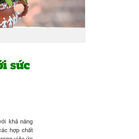
i sức
với khả năng
các hợp chất
trong việc ức