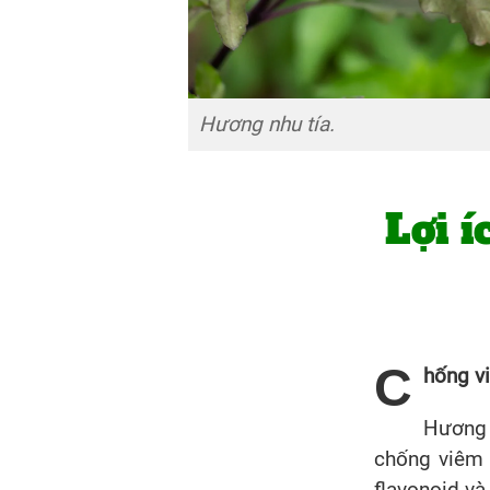
Hương nhu tía.
Lợi 
C
hống v
Hương 
chống viêm 
flavonoid và