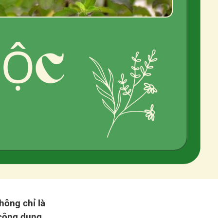
hông chỉ là
 công dụng