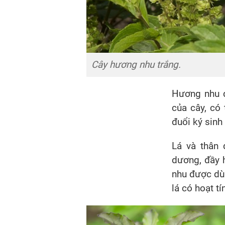
Cây hương nhu trắng.
Hương nhu d
của cây, có 
đuổi ký sinh
Lá và thân 
dương, đầy h
nhu được dùn
lá có hoạt tí