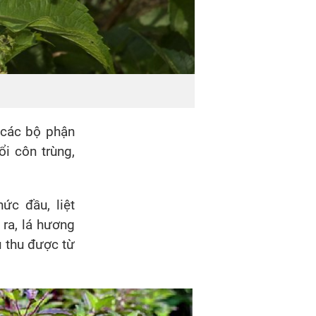
 các bộ phận
ổi côn trùng,
ức đầu, liệt
 ra, lá hương
u thu được từ