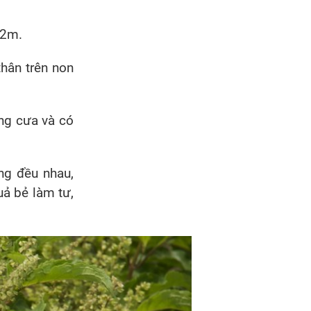
 2m.
thân trên non
ng cưa và có
ng đều nhau,
ả bẻ làm tư,