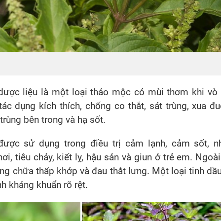
ược liệu là một loại thảo mộc có mùi thơm khi vò
tác dụng kích thích, chống co thắt, sát trùng, xua đu
 trùng bên trong và hạ sốt.
được sử dụng trong điều trị cảm lạnh, cảm sốt, nh
ơi, tiêu chảy, kiết lỵ, hậu sản và giun ở trẻ em. Ngoài
g chữa thấp khớp và đau thắt lưng. Một loại tinh dầ
nh kháng khuẩn rõ rệt.