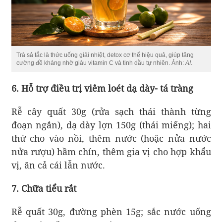
Trà sả tắc là thức uống giải nhiệt, detox cơ thể hiệu quả, giúp tăng
cường đề kháng nhờ giàu vitamin C và tinh dầu tự nhiên. Ảnh:
AI
.
6. Hỗ trợ điều trị viêm loét dạ dày- tá tràng
Rễ cây quất 30g (rửa sạch thái thành từng
đoạn ngắn), dạ dày lợn 150g (thái miếng); hai
thứ cho vào nồi, thêm nước (hoặc nửa nước
nửa rượu) hầm chín, thêm gia vị cho hợp khẩu
vị, ăn cả cái lẫn nước.
7.
Chữa tiểu rắt
Rễ quất 30g, đường phèn 15g; sắc nước uống