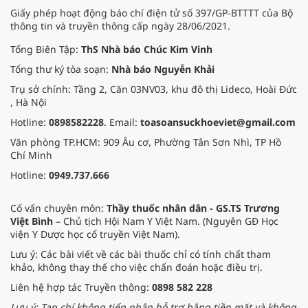
Giấy phép hoạt động báo chí điện tử số 397/GP-BTTTT của Bộ
thông tin và truyền thông cấp ngày 28/06/2021.
Tổng Biên Tập:
ThS Nhà báo Chúc Kim Vinh
Tổng thư ký tòa soạn:
Nhà báo Nguyễn Khải
Trụ sở chính: Tầng 2, Căn 03NV03, khu đô thị Lideco, Hoài Đức
, Hà Nội
Hotline:
0898582228
. Email:
toasoansuckhoeviet@gmail.com
Văn phòng TP.HCM: 909 Âu cơ, Phường Tân Sơn Nhì, TP Hồ
Chí Minh
Hotline:
0949.737.666
Cố vấn chuyên môn:
Thầy thuốc nhân dân - GS.TS Trương
Việt Bình
– Chủ tịch Hội Nam Y Việt Nam. (Nguyên GĐ Học
viện Y Dược học cổ truyền Việt Nam).
Lưu ý: Các bài viết về các bài thuốc chỉ có tính chất tham
khảo, không thay thế cho việc chẩn đoán hoặc điều trị.
Liên hệ hợp tác Truyền thông:
0898 582 228
Lưu ý: Tạp chí không tiếp nhận hỗ trợ bằng tiền mặt và không