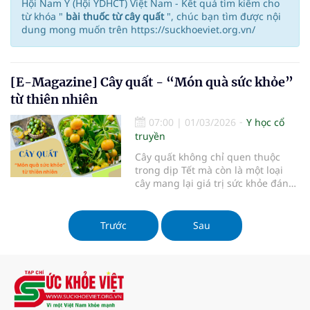
Hội Nam Y (Hội YDHCT) Việt Nam - Kết quả tìm kiếm cho
từ khóa "
bài thuốc từ cây quất
", chúc bạn tìm được nội
dung mong muốn trên https://suckhoeviet.org.vn/
[E-Magazine] Cây quất - “Món quà sức khỏe”
từ thiên nhiên
07:00
|
01/03/2026
Y học cổ
truyền
Cây quất không chỉ quen thuộc
trong dịp Tết mà còn là một loại
cây mang lại giá trị sức khỏe đáng
chú ý. Từ quả đến vỏ, quất được sử
dụng rộng rãi trong ẩm thực và
các bài thuốc dân gian...
Trước
Sau