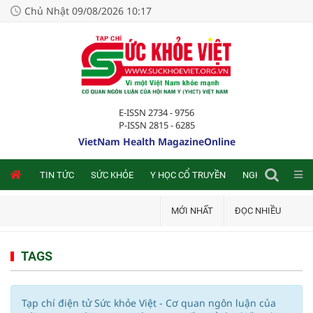
Chủ Nhật 09/08/2026 10:17
E-ISSN 2734 - 9756
P-ISSN 2815 - 6285
VietNam Health MagazineOnline
NLINE
TIN TỨC
SỨC KHỎE
Y HỌC CỔ TRUYỀN
NGHIÊN CỨU TRA
MỚI NHẤT
ĐỌC NHIỀU
TAGS
Tạp chí điện tử Sức khỏe Việt - Cơ quan ngôn luận của