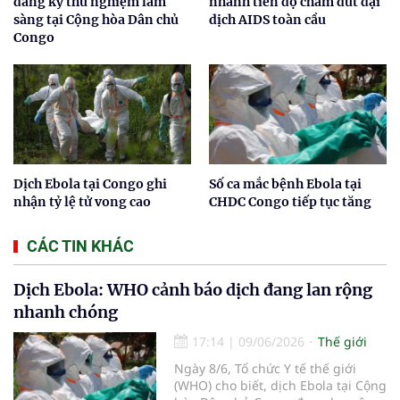
đăng ký thử nghiệm lâm
nhanh tiến độ chấm dứt đại
sàng tại Cộng hòa Dân chủ
dịch AIDS toàn cầu
Congo
Dịch Ebola tại Congo ghi
Số ca mắc bệnh Ebola tại
nhận tỷ lệ tử vong cao
CHDC Congo tiếp tục tăng
CÁC TIN KHÁC
Dịch Ebola: WHO cảnh báo dịch đang lan rộng
nhanh chóng
17:14
|
09/06/2026
Thế giới
Ngày 8/6, Tổ chức Y tế thế giới
(WHO) cho biết, dịch Ebola tại Cộng