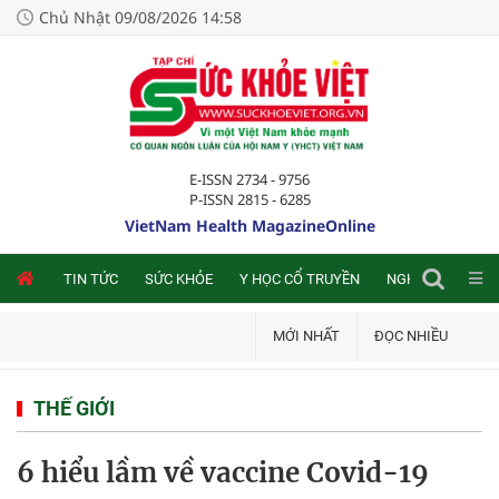
Chủ Nhật 09/08/2026 14:58
E-ISSN 2734 - 9756
P-ISSN 2815 - 6285
VietNam Health MagazineOnline
NLINE
TIN TỨC
SỨC KHỎE
Y HỌC CỔ TRUYỀN
NGHIÊN CỨU TRA
MỚI NHẤT
ĐỌC NHIỀU
THẾ GIỚI
6 hiểu lầm về vaccine Covid-19