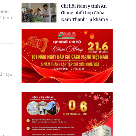
tặng quà cho 150 người
Chi hội Nam y tỉnh An
dân tại xã Tân Tập
nhìn
Giang phối hợp Chùa
à bình
Nam Thạnh Tự khám và
cấp thuốc miễn phí cho
nhân dân
ắc tạo