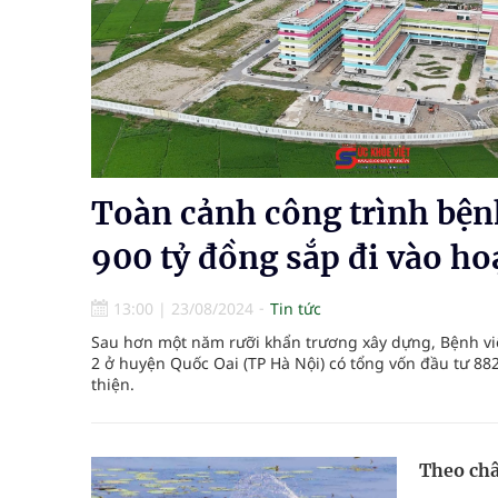
Lâm Đồng: Quyết tâm đưa sân bay Liên Khương trở
Pháp luật – Sức khỏe – Doanh nghiệp: Tìm giải 
mại
Ngày hoạt động đầu tiên, Bệnh viện Phụ sản Trun
Toàn cảnh công trình bện
Dự báo thời tiết ngày 06/8/2026: Bắc Bộ có mưa d
900 tỷ đồng sắp đi vào ho
Quảng Trị: Phát huy vai trò của chính quyền địa 
13:00
|
23/08/2024
Tin tức
bảo vệ sức khỏe Nhân dân
Sau hơn một năm rưỡi khẩn trương xây dựng, Bệnh vi
2 ở huyện Quốc Oai (TP Hà Nội) có tổng vốn đầu tư 88
thiện.
Theo châ