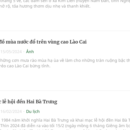
 tháng 5 về, các đầm sen ở xã Kim Liên (huyện Nam Đàn, tỉnh Ngh
ở rộ, tỏa hương thơm dịu nhẹ và thanh khiết.
đồ mùa nước đổ trên vùng cao Lào Cai
|
15/05/2024
Ảnh
những cơn mưa rào mùa hạ ùa về làm cho những tràn ruộng bậc t
rẻo cao Lào Cai bừng tỉnh.
 lễ hội đền Hai Bà Trưng
|
16/02/2024
Du lịch
 1984 năm khởi nghĩa Hai Bà Trưng và khai mạc lễ hội đền Hai Bà 
Thìn 2024 đã diễn ra vào tối 15/2 (ngày mồng 6 tháng Giêng âm lịc