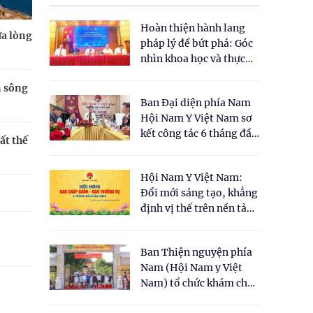
Hoàn thiện hành lang
ữa lòng
pháp lý để bứt phá: Góc
nhìn khoa học và thực
tiễn tại Tọa đàm " Đề
n sông
xuất một số nội dung
Ban Đại diện phía Nam
cho Luật Y dược cổ
Hội Nam Y Việt Nam sơ
truyền Việt Nam"
kết công tác 6 tháng đầu
ất thế
năm 2026
Hội Nam Y Việt Nam:
Đổi mới sáng tạo, khẳng
định vị thế trên nền tảng
y học cổ truyền và khoa
học hiện đại
Ban Thiện nguyện phía
Nam (Hội Nam y Việt
Nam) tổ chức khám chữa
bệnh y học cổ truyền và