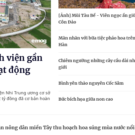
 lại khai thác vào ngày 19/8
[Ảnh] Mũi Tàu Bể - Viên ngọc ẩn gi
pháp tăng cường chống hàng giả và gian lận thương
Côn Đảo
Mãn nhãn với bữa tiệc pháo hoa trê
g ương cơ sở 2 đón hơn 500 lượt khám
Hàn
h viện gần
ông rải rác.
Chiêm ngưỡng những cây cầu dài nh
giới
ạt động
phương hai cấp trong quản lý hoạt động nha khoa,
Bình yên thảo nguyên Cốc Sâm
ện Nhi Trung ương cơ sở
2 tỷ đồng đã cơ bản hoàn
Bức bích họa giữa non cao
n nông dân miền Tây thu hoạch hoa súng mùa nước nổi