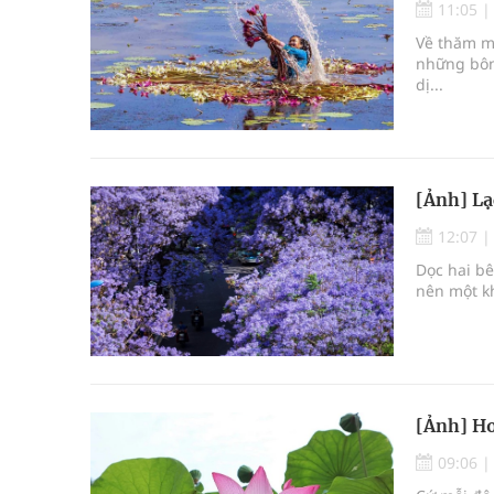
11:05
Về thăm m
những bôn
dị...
[Ảnh] Lạ
12:07
Dọc hai b
nên một k
[Ảnh] Ho
09:06