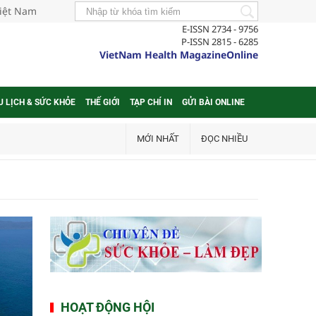
Việt Nam
E-ISSN 2734 - 9756
P-ISSN 2815 - 6285
VietNam Health MagazineOnline
U LỊCH & SỨC KHỎE
THẾ GIỚI
TẠP CHÍ IN
GỬI BÀI ONLINE
MỚI NHẤT
ĐỌC NHIỀU
HOẠT ĐỘNG HỘI