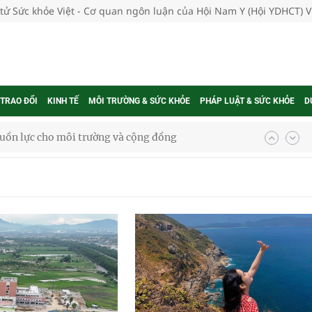
 tử Sức khỏe Việt - Cơ quan ngôn luận của Hội Nam Y (Hội YDHCT) 
 TRAO ĐỔI
KINH TẾ
MÔI TRƯỜNG & SỨC KHỎE
PHÁP LUẬT & SỨC KHỎE
D
uồn lực cho môi trường và cộng đồng
ệnh bảo hiểm y tế nếu không đăng ký khám theo yêu
ầm
i sầu riêng 2026
nh vực cấp cứu, điều trị đột quỵ