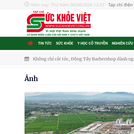
Hôm nay:
Thứ Năm 06/08/2026 12:57
-
Tạp chí điện
TIN TỨC
SỨC KHỎE
Y HỌC CỔ TRUYỀN
NGHIÊN CỨU
Không chỉ cắt tóc, Đông Tây Barbershop dành ng
Bệnh viện không được thu thêm tiền của người b
Ảnh
cầu
Ung thư thận: Nguy hiểm vì tiến triển quá âm th
Nhiều chuỗi hoạt động lớn được diễn ra tại Lễ hộ
Tiếp tục rà soát, triển khai các nhiệm vụ trong lĩ