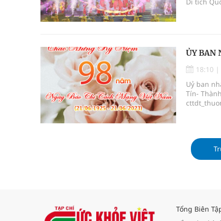
Di tích Qu
ỦY BAN
18:10
Uỷ ban nh
Tín- Thành
cttdt_thu
Tr
Tổng Biên Tậ