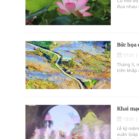
Cứ mỗi độ
đua nhau n
Bức họa 
17:51
Tháng 5, 
trên khắp 
Khai mạc
13:01
Lễ kỷ niệm
xuân Giáp 