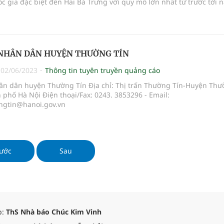
ốc gia đặc biệt đền Hai Bà Trưng với quy mô lớn nhất từ trước tới n
 NHÂN DÂN HUYỆN THƯỜNG TÍN
|
02/06/2023
Thông tin tuyên truyền quảng cáo
ân dân huyện Thường Tín Địa chỉ: Thị trấn Thường Tín-Huyện Th
 phố Hà Nội Điện thoại/Fax: 0243. 3853296 - Email:
ongtin@hanoi.gov.vn
ước
Sau
p:
ThS Nhà báo Chúc Kim Vinh