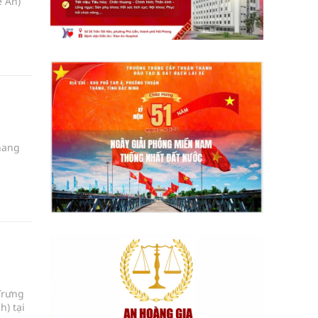
ệ An)
hang
Trưng
h) tại