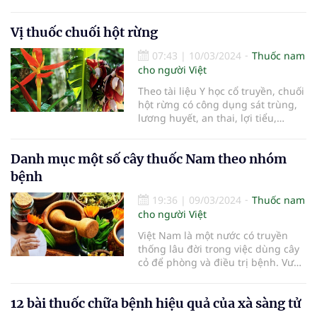
bỏng.
Vị thuốc chuối hột rừng
07:43
|
10/03/2024
Thuốc nam
cho người Việt
Theo tài liệu Y học cổ truyền, chuối
hột rừng có công dụng sát trùng,
lương huyết, an thai, lợi tiểu,…
Danh mục một số cây thuốc Nam theo nhóm
bệnh
19:36
|
09/03/2024
Thuốc nam
cho người Việt
Việt Nam là một nước có truyền
thống lâu đời trong việc dùng cây
cỏ để phòng và điều trị bệnh. Vườn
thuốc nam có vai trò thiết thực
trong việc sơ cứu và chữa trị một
12 bài thuốc chữa bệnh hiệu quả của xà sàng tử
số bệnh thông thường.