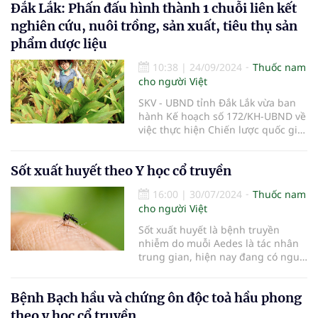
Đắk Lắk: Phấn đấu hình thành 1 chuỗi liên kết
thường được nhân dân sử dụng để
trị chứng tiểu tiện vàng/ đỏ, tiểu
nghiên cứu, nuôi trồng, sản xuất, tiêu thụ sản
khó, sạn đường tiết niệu do thấp
phẩm dược liệu
nhiệt.
10:38
|
24/09/2024
Thuốc nam
cho người Việt
SKV - UBND tỉnh Đắk Lắk vừa ban
hành Kế hoạch số 172/KH-UBND về
việc thực hiện Chiến lược quốc gia
phát triển ngành Dược giai đoạn
đến năm 2030 và tầm nhìn đến
Sốt xuất huyết theo Y học cổ truyền
năm 2045 tỉnh Đắk Lắk.
16:00
|
30/07/2024
Thuốc nam
cho người Việt
Sốt xuất huyết là bệnh truyền
nhiễm do muỗi Aedes là tác nhân
trung gian, hiện nay đang có nguy
cơ chuyển thành dịch, Y học cổ
truyền gọi là Thử Thấp ôn bệnh
Bệnh Bạch hầu và chứng ôn độc toả hầu phong
đặc trưng của mùa Hạ. Đa phần
bệnh có thể tự khỏi nhưng có một
theo y học cổ truyền