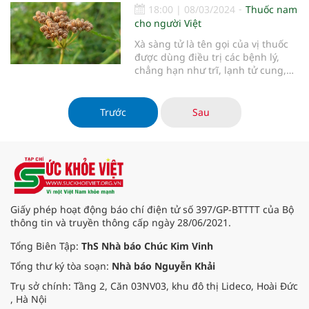
18:00
|
08/03/2024
Thuốc nam
cho người Việt
Xà sàng tử là tên gọi của vị thuốc
được dùng điều trị các bệnh lý,
chẳng hạn như trĩ, lạnh tử cung,
bệnh viêm da hoặc vấn đề sinh lý
nam.
Trước
Sau
Giấy phép hoạt động báo chí điện tử số 397/GP-BTTTT của Bộ
thông tin và truyền thông cấp ngày 28/06/2021.
Tổng Biên Tập:
ThS Nhà báo Chúc Kim Vinh
Tổng thư ký tòa soạn:
Nhà báo Nguyễn Khải
Trụ sở chính: Tầng 2, Căn 03NV03, khu đô thị Lideco, Hoài Đức
, Hà Nội