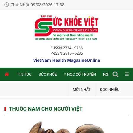
Chủ Nhật 09/08/2026 17:38
E-ISSN 2734 - 9756
P-ISSN 2815 - 6285
VietNam Health MagazineOnline
NLINE
TIN TỨC
SỨC KHỎE
Y HỌC CỔ TRUYỀN
NGHIÊN CỨU TRA
MỚI NHẤT
ĐỌC NHIỀU
THUỐC NAM CHO NGƯỜI VIỆT