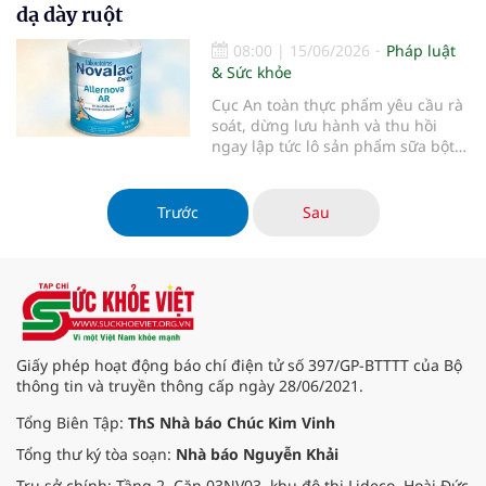
dạ dày ruột
08:00
|
15/06/2026
Pháp luật
& Sức khỏe
Cục An toàn thực phẩm yêu cầu rà
soát, dừng lưu hành và thu hồi
ngay lập tức lô sản phẩm sữa bột
trẻ em Allernova AR do Pháp sản
xuất.
Trước
Sau
Giấy phép hoạt động báo chí điện tử số 397/GP-BTTTT của Bộ
thông tin và truyền thông cấp ngày 28/06/2021.
Tổng Biên Tập:
ThS Nhà báo Chúc Kim Vinh
Tổng thư ký tòa soạn:
Nhà báo Nguyễn Khải
Trụ sở chính: Tầng 2, Căn 03NV03, khu đô thị Lideco, Hoài Đức