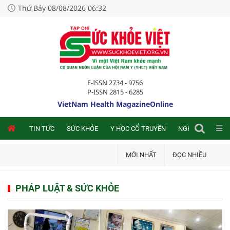
Thứ Bảy 08/08/2026 06:32
E-ISSN 2734 - 9756
P-ISSN 2815 - 6285
VietNam Health MagazineOnline
NLINE
TIN TỨC
SỨC KHỎE
Y HỌC CỔ TRUYỀN
NGHIÊN CỨU TRA
MỚI NHẤT
ĐỌC NHIỀU
PHÁP LUẬT & SỨC KHỎE