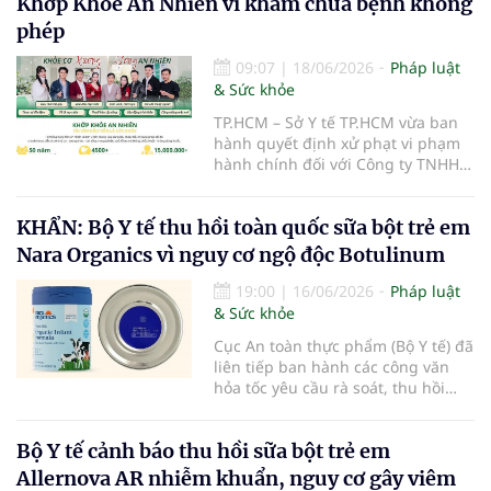
Khớp Khỏe An Nhiên vì khám chữa bệnh không
phép
09:07
|
18/06/2026
Pháp luật
& Sức khỏe
TP.HCM – Sở Y tế TP.HCM vừa ban
hành quyết định xử phạt vi phạm
hành chính đối với Công ty TNHH
Khớp Khỏe An Nhiên - An Dương
Vương do có hành vi cung cấp dịch
KHẨN: Bộ Y tế thu hồi toàn quốc sữa bột trẻ em
vụ khám bệnh, chữa bệnh khi chưa
được cấp giấy phép hoạt động
Nara Organics vì nguy cơ ngộ độc Botulinum
theo quy định của pháp luật.
19:00
|
16/06/2026
Pháp luật
& Sức khỏe
Cục An toàn thực phẩm (Bộ Y tế) đã
liên tiếp ban hành các công văn
hỏa tốc yêu cầu rà soát, thu hồi
triệt để và ngăn chặn các dòng sản
phẩm thuộc thương hiệu Nara
Bộ Y tế cảnh báo thu hồi sữa bột trẻ em
Organics tại thị trường Việt Nam.
Allernova AR nhiễm khuẩn, nguy cơ gây viêm