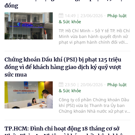
đồng
14:49
|
23/06/2026
Pháp luật
& Sức khỏe
TP. Hồ Chí Minh – Sở Y tế TP. Hồ Chí
Minh vừa ban hành quyết định xử
phạt vi phạm hành chính đối với
Phòng khám Đa khoa Quốc tế Ánh
Dương thuộc Công ty Cổ phần
Chứng khoán Dầu khí (PSI) bị phạt 125 triệu
Bệnh viện Ánh Dương, với tổng số
tiền 149 triệu đồng do nhiều vi
đồng vì để khách hàng giao dịch ký quỹ vượt
phạm trong hoạt động khám, chữa
sức mua
bệnh.
23:50
|
20/06/2026
Pháp luật
& Sức khỏe
Công ty cổ phần Chứng khoán Dầu
khí (PSI) vừa bị Thanh tra Ủy ban
Chứng khoán Nhà nước xử phạt vi
phạm hành chính trong lĩnh vực
chứng khoán và thị trường chứng
TP.HCM: Đình chỉ hoạt động 18 tháng cơ sở
khoán.