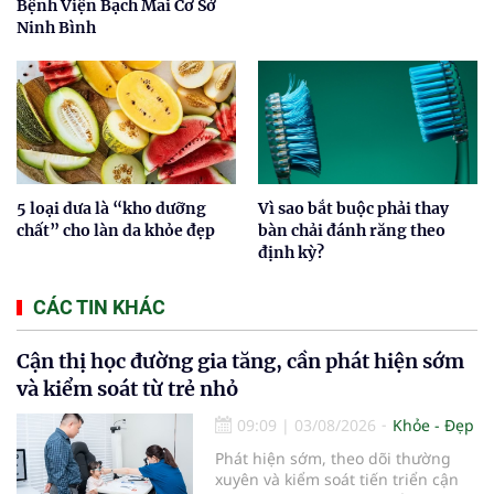
Bệnh Viện Bạch Mai Cơ Sở
Ninh Bình
5 loại dưa là “kho dưỡng
Vì sao bắt buộc phải thay
chất” cho làn da khỏe đẹp
bàn chải đánh răng theo
định kỳ?
CÁC TIN KHÁC
Cận thị học đường gia tăng, cần phát hiện sớm
và kiểm soát từ trẻ nhỏ
09:09
|
03/08/2026
Khỏe - Đẹp
Phát hiện sớm, theo dõi thường
xuyên và kiểm soát tiến triển cận