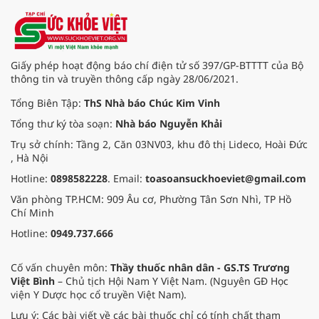
Giấy phép hoạt động báo chí điện tử số 397/GP-BTTTT của Bộ
thông tin và truyền thông cấp ngày 28/06/2021.
Tổng Biên Tập:
ThS Nhà báo Chúc Kim Vinh
Tổng thư ký tòa soạn:
Nhà báo Nguyễn Khải
Trụ sở chính: Tầng 2, Căn 03NV03, khu đô thị Lideco, Hoài Đức
, Hà Nội
Hotline:
0898582228
. Email:
toasoansuckhoeviet@gmail.com
Văn phòng TP.HCM: 909 Âu cơ, Phường Tân Sơn Nhì, TP Hồ
Chí Minh
Hotline:
0949.737.666
Cố vấn chuyên môn:
Thầy thuốc nhân dân - GS.TS Trương
Việt Bình
– Chủ tịch Hội Nam Y Việt Nam. (Nguyên GĐ Học
viện Y Dược học cổ truyền Việt Nam).
Lưu ý: Các bài viết về các bài thuốc chỉ có tính chất tham