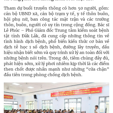
Tham dự buổi truyền thông có hơn 50 người, gồm:
cán bộ UBND xã, cán bộ trạm y tế, y tế thôn buôn,
hội phụ nữ, ban công tác mặt trận và các trưởng
thôn, buôn, người có uy tín trong cộng đồng. Bác sĩ
Lê Phúc – Phó Giám đốc Trung tâm kiểm soát bệnh
tật tỉnh Đắk Lắk, đã cung cấp những thông tin về
tình hình dịch bệnh, phổ biến kiến thức cơ bản về
dịch tễ học 1 số dịch bệnh, đường lây truyền, dấu
hiệu nhận biết sớm và quy trình xử lý an toàn đối với
những bệnh nói trên. Trong đó, tiêm chủng đầy đủ,
phát hiện sớm, xử lý phơi nhiễm kịp thời là các điểm
then chốt được nhấn mạnh như những “cửa chặn”
đầu tiên trong phòng chống dịch bệnh.