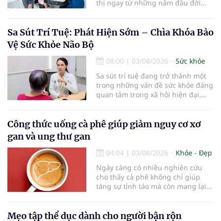
thị ngay từ những năm đầu đời
được các chuyên gia đánh giá là
chìa khóa bảo vệ thị lực lâu dài cho
trẻ. Đây cũng là định hướng của
Sa Sút Trí Tuệ: Phát Hiện Sớm – Chìa Khóa Bảo
Trung tâm Nhãn nhi và Kiểm soát
Vệ Sức Khỏe Não Bộ
cận thị vừa được Bệnh viện Đông
Đô đưa vào hoạt động ngày 1/8.
08:00
|
03/08/2026
Sức khỏe
Sa sút trí tuệ đang trở thành một
trong những vấn đề sức khỏe đáng
quan tâm trong xã hội hiện đại,
đặc biệt ở người lớn tuổi. Theo
thống kê y khoa, hiện có hơn 55
triệu người trên thế giới đang
Công thức uống cà phê giúp giảm nguy cơ xơ
sống chung với bệnh, trong đó
gan và ung thư gan
bệnh Alzheimer chiếm khoảng 60–
70% trường hợp.
04:04
|
03/08/2026
Khỏe - Đẹp
Ngày càng có nhiều nghiên cứu
cho thấy cà phê không chỉ giúp
tăng sự tỉnh táo mà còn mang lại
lợi ích cho nhiều cơ quan trong cơ
thể, đặc biệt là gan. Đây là cơ quan
đóng vai trò lọc độc tố, chuyển hóa
Mẹo tập thể dục dành cho người bận rộn