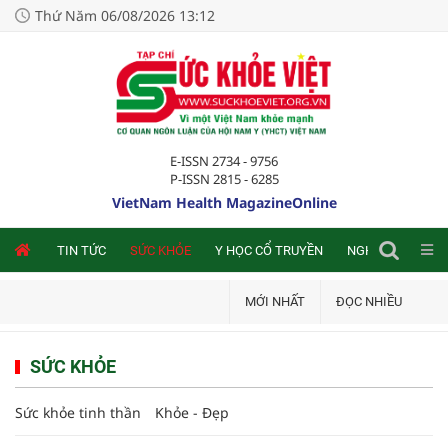
Thứ Năm 06/08/2026 13:12
E-ISSN 2734 - 9756
P-ISSN 2815 - 6285
VietNam Health MagazineOnline
NLINE
TIN TỨC
SỨC KHỎE
Y HỌC CỔ TRUYỀN
NGHIÊN CỨU TRA
MỚI NHẤT
ĐỌC NHIỀU
SỨC KHỎE
Sức khỏe tinh thần
Khỏe - Đẹp