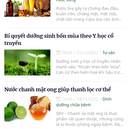
cân bằng, sức khỏe dẻo dai.
Rượu bia gây ra chứng đau đầu,
buồn nôn, chóng mặt, mệt mỏi,
chất cồn trong rượu bia còn ảnh
hưởng đến nhiều cơ quan trong cơ
thể, gây ra nhiều tác hại.
Bí quyết dưỡng sinh bốn mùa theo Y học cổ
truyền
08:09
|
21/12/2022
Tư vấn
Dưỡng sinh y học cổ truyền nhấn
mạnh vào: “thuận theo bốn mùa”.
Căn cứ theo biến hoá khí hậu trước
mắt mà điều hoà thân tâm, khiến
cho nhân thể đạt đến âm dương
cân bằng, sức khỏe dẻo dai.
Nước chanh mật ong giúp thanh lọc cơ thể
16:45
|
18/11/2022
Dinh
dưỡng chữa bệnh
SKV – Chanh và mật ong là thực
phẩm rất quen thuộc, nhưng cũng
là vị thuốc phòng ngừa bệnh. Đây