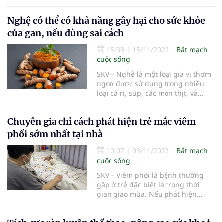
là ‘bộ đôi’ rất tốt cho sức khỏe,
trong đó có công dụng thanh lọc
Nghệ có thể có khả năng gây hại cho sức khỏe
cơ thể.
của gan, nếu dùng sai cách
15:38
|
15/11/2022
Bắt mạch
cuộc sống
SKV – Nghệ là một loại gia vị thơm
ngon được sử dụng trong nhiều
loại cà ri, súp, các món thịt, và
thậm chí cả món cà phê sữa vàng
thời thượng.
Chuyên gia chỉ cách phát hiện trẻ mắc viêm
phổi sớm nhất tại nhà
10:07
|
03/11/2022
Bắt mạch
cuộc sống
SKV – Viêm phổi là bệnh thường
gặp ở trẻ đặc biệt là trong thời
gian giao mùa. Nếu phát hiện
muộn và không được điều trị kịp
thời trẻ có thể gặp các biến chứng