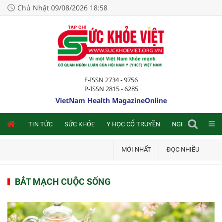
Chủ Nhật 09/08/2026 18:58
E-ISSN 2734 - 9756
P-ISSN 2815 - 6285
VietNam Health MagazineOnline
NLINE
TIN TỨC
SỨC KHỎE
Y HỌC CỔ TRUYỀN
NGHIÊN CỨU TRA
MỚI NHẤT
ĐỌC NHIỀU
BẮT MẠCH CUỘC SỐNG