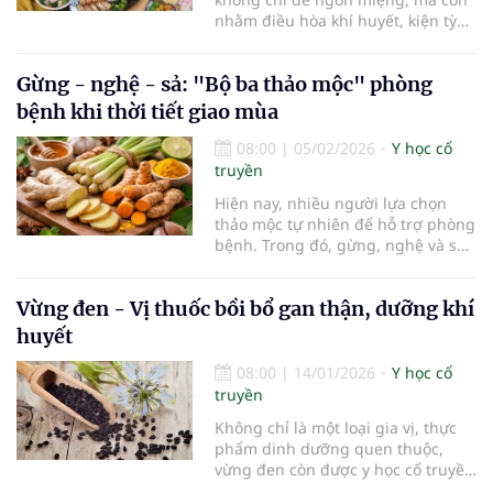
nhằm điều hòa khí huyết, kiện tỳ
vị, phòng bệnh đầu xuân.
Gừng - nghệ - sả: "Bộ ba thảo mộc" phòng
bệnh khi thời tiết giao mùa
08:00
|
05/02/2026
Y học cổ
truyền
Hiện nay, nhiều người lựa chọn
thảo mộc tự nhiên để hỗ trợ phòng
bệnh. Trong đó, gừng, nghệ và sả
là những thảo mộc quen thuộc, an
toàn, giúp tăng cường sức đề
Vừng đen - Vị thuốc bồi bổ gan thận, dưỡng khí
kháng và bảo vệ sức khỏe khi giao
mùa.
huyết
08:00
|
14/01/2026
Y học cổ
truyền
Không chỉ là một loại gia vị, thực
phẩm dinh dưỡng quen thuộc,
vừng đen còn được y học cổ truyền
xem là vị thuốc quý, có tác dụng bổ