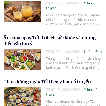
07:50
|
17/03/2026
Y học cổ
truyền
Nước gạo rang - thức uống không
chỉ có hương vị dễ chịu mà còn
được y học cổ truyền đánh giá là
có nhiều tác dụng tốt đối với cơ
thể.
Ăn chay ngày Tết: Lợi ích sức khỏe và những
điều cần lưu ý
07:15
|
18/02/2026
Khỏe - Đẹp
Trong nhịp sống hiện đại, ăn chay
dần trở thành một xu hướng sống
lành mạnh. Đặc biệt trong những
ngày Tết, việc ăn chay xen kẽ được
đánh giá là lựa chọn hợp lý, giúp
cơ thể “nghỉ ngơi” và tái cân bằng.
Thực dưỡng ngày Tết theo y học cổ truyền
07:45
|
06/02/2026
Y học cổ
truyền
Việc lựa chọn món ăn ngày Tết
không chỉ để ngon miệng, mà còn