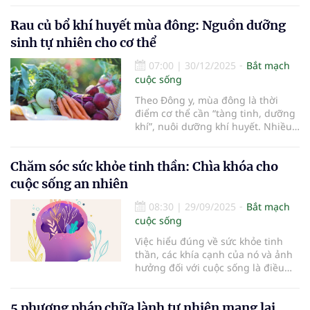
gan thận, dưỡng tinh huyết,
Rau củ bổ khí huyết mùa đông: Nguồn dưỡng
nhuận tràng, làm đen tóc...
sinh tự nhiên cho cơ thể
07:00
|
30/12/2025
Bắt mạch
cuộc sống
Theo Đông y, mùa đông là thời
điểm cơ thể cần “tàng tinh, dưỡng
khí”, nuôi dưỡng khí huyết. Nhiều
loại rau củ quen thuộc, nếu sử
dụng đúng cách, có thể trở thành
Chăm sóc sức khỏe tinh thần: Chìa khóa cho
“vị thuốc dưỡng sinh”.
cuộc sống an nhiên
08:30
|
29/09/2025
Bắt mạch
cuộc sống
Việc hiểu đúng về sức khỏe tinh
thần, các khía cạnh của nó và ảnh
hưởng đối với cuộc sống là điều
cần thiết để mỗi người chủ động
bảo vệ sự cân bằng trong tâm hồn.
5 phương pháp chữa lành tự nhiên mang lại