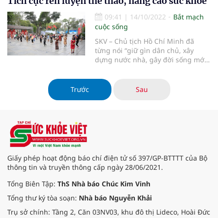
Tích cực rèn luyện thể thao, nâng cao sức khoẻ
như tràn dịch màng phổi, tràn khí
màng phổi, áp xe phổi… thậm chí
09:41
|
14/10/2022
Bắt mạch
tử vong.
cuộc sống
SKV – Chủ tịch Hồ Chí Minh đã
từng nói “giữ gìn dân chủ, xây
dựng nước nhà, gây đời sống mới,
việc gì cũng cần có sức khỏe mới
thành công. Mỗi một người dân
yếu ớt tức là cả nước yếu ớt, mỗi
Trước
Sau
một người dân mạnh khỏe tức là
cả nước mạnh khỏe. Vậy rèn luyện
tập thể dục, bồi bổ sức khỏe là bổn
phận của một người yêu nước…
Dân cường thì quốc thịnh” và Bác
nói “Tự tôi ngày nào cũng tập”. Đây
thực sự là hệ tư tưởng lớn, xuyên
Giấy phép hoạt động báo chí điện tử số 397/GP-BTTTT của Bộ
suốt có ý nghĩa đặc biệt quan
thông tin và truyền thông cấp ngày 28/06/2021.
trọng trong mỗi con người và mỗi
quốc gia, dân tộc.
Tổng Biên Tập:
ThS Nhà báo Chúc Kim Vinh
Tổng thư ký tòa soạn:
Nhà báo Nguyễn Khải
Trụ sở chính: Tầng 2, Căn 03NV03, khu đô thị Lideco, Hoài Đức