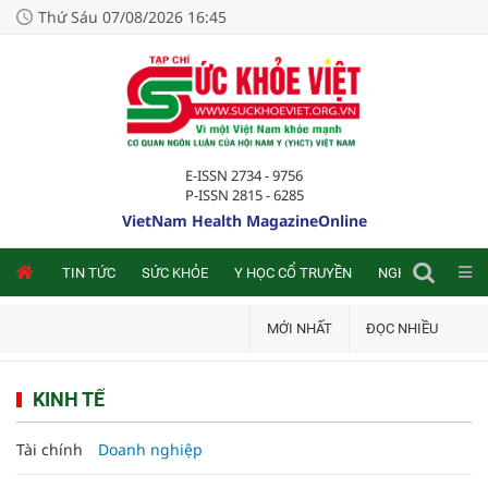
Thứ Sáu 07/08/2026 16:45
E-ISSN 2734 - 9756
P-ISSN 2815 - 6285
VietNam Health MagazineOnline
NLINE
TIN TỨC
SỨC KHỎE
Y HỌC CỔ TRUYỀN
NGHIÊN CỨU TRA
MỚI NHẤT
ĐỌC NHIỀU
KINH TẾ
Tài chính
Doanh nghiệp