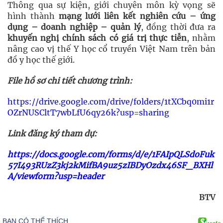
Thông qua sự kiện, giới chuyên môn kỳ vọng sẽ
hình thành
mạng lưới liên kết nghiên cứu – ứng
dụng – doanh nghiệp – quản lý
, đồng thời đưa ra
khuyến nghị chính sách có giá trị thực tiễn
, nhằm
nâng cao vị thế Y học cổ truyền Việt Nam trên bản
đồ y học thế giới.
File hồ sơ chi tiết chương trình:
https://drive.google.com/drive/folders/1tXCbq0mi1r
OZrNUSCltT7wbLfU6qy26k?usp=sharing
Link đăng ký tham dự:
https://docs.google.com/forms/d/e/1FAIpQLSdoFuk
57I493RUzZ3kj2kMifBA9uz5zIBDyOzdx46SF_BXHl
A/viewform?usp=header
BTV