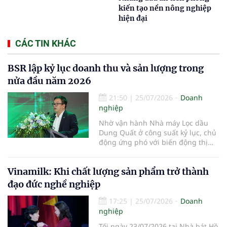
kiến tạo nền nông nghiệp
hiện đại
CÁC TIN KHÁC
BSR lập kỷ lục doanh thu và sản lượng trong
nửa đầu năm 2026
21:50
|
25/07/2026
Doanh
nghiệp
Nhờ vận hành Nhà máy Lọc dầu
Dung Quất ở công suất kỷ lục, chủ
động ứng phó với biến động thị
trường và triển khai đồng bộ các
giải pháp quản trị, doanh nghiệp
Vinamilk: Khi chất lượng sản phẩm trở thành
đạt doanh thu hợp nhất hơn
100.900 tỷ đồng trong 6 tháng đầu
đạo đức nghề nghiệp
năm 2026, vượt xa kế hoạch và tạo
17:25
|
25/07/2026
Doanh
nghiệp
Tối ngày 23/07/2026 tại Nhà hát Hồ