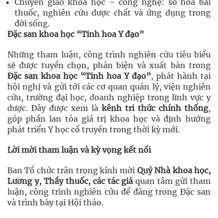
Chuyển giao khoa học – công nghệ: số hóa bài
thuốc, nghiên cứu dược chất và ứng dụng trong
đời sống.
Đặc san khoa học “Tinh hoa Y đạo”
Những tham luận, công trình nghiên cứu tiêu biểu
sẽ được tuyển chọn, phản biện và xuất bản trong
Đặc san khoa học “Tinh hoa Y đạo”
, phát hành tại
hội nghị và gửi tới các cơ quan quản lý, viện nghiên
cứu, trường đại học, doanh nghiệp trong lĩnh vực y
dược. Đây được xem là
kênh tri thức chính thống
,
góp phần lan tỏa giá trị khoa học và định hướng
phát triển Y học cổ truyền trong thời kỳ mới.
Lời mời tham luận và kỳ vọng kết nối
Ban Tổ chức trân trọng kính mời
Quý Nhà khoa học,
Lương y, Thầy thuốc, các tác giả
quan tâm gửi tham
luận, công trình nghiên cứu để đăng trong Đặc san
và trình bày tại Hội thảo.