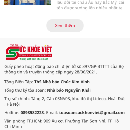
lâu đời tại châu Âu hay Bắc Mỹ, cái
tên được xướng lên nhiều nhất tại
Giải thưởng Đổi mới Ngành sữa
Thế giới (World Dairy Innovation
Awards) 2026 lại đến từ Việt Nam.
Xem thêm
Vinamilk gây bất ngờ lớn khi giành
chiến thắng áp đảo với 5 hạng
mục giải thưởng, tạo nên một kỷ
lục chưa từng có trong lịch sử giải.
Điều gì giúp đại diện từ Việt Nam
tạo nên kỳ tích đặc biệt này?
Giấy phép hoạt động báo chí điện tử số 397/GP-BTTTT của Bộ
thông tin và truyền thông cấp ngày 28/06/2021.
Tổng Biên Tập:
ThS Nhà báo Chúc Kim Vinh
Tổng thư ký tòa soạn:
Nhà báo Nguyễn Khải
Trụ sở chính: Tầng 2, Căn 03NV03, khu đô thị Lideco, Hoài Đức
, Hà Nội
Hotline:
0898582228
. Email:
toasoansuckhoeviet@gmail.com
Văn phòng TP.HCM: 909 Âu cơ, Phường Tân Sơn Nhì, TP Hồ
Chí Minh