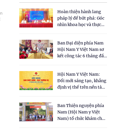
Hoàn thiện hành lang
ến
pháp lý để bứt phá: Góc
t
nhìn khoa học và thực
tiễn tại Tọa đàm " Đề
xuất một số nội dung
Ban Đại diện phía Nam
cho Luật Y dược cổ
Hội Nam Y Việt Nam sơ
truyền Việt Nam"
kết công tác 6 tháng đầu
năm 2026
Hội Nam Y Việt Nam:
Đổi mới sáng tạo, khẳng
định vị thế trên nền tảng
y học cổ truyền và khoa
học hiện đại
Ban Thiện nguyện phía
Nam (Hội Nam y Việt
Nam) tổ chức khám chữa
bệnh y học cổ truyền và