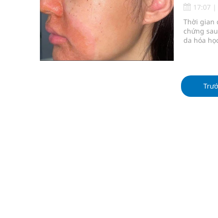
Súp lơ xanh mang đến hy vọng mới trong phòng 
17:07
Thời gian
Tác Dụng Chống Kết Tập Tiểu Cầu Và Chống Đông
chứng sau 
da hóa học
Quan Bằng Chứng Dược Lý Và Cơ Chế Phân Tử
đẹp nhưng
Xây dựng bản đồ mạng lưới cấp cứu ngoại viện t
Trư
Dự báo thời tiết ngày 08/8/2026: Bắc Bộ nắng nón