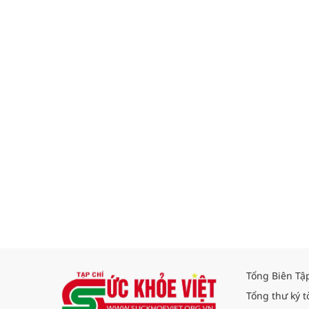
Tổng Biên Tậ
Tổng thư ký t