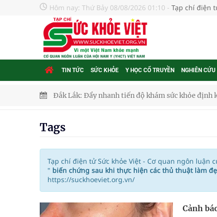
Hôm nay:
Thứ Bảy 08/08/2026 01:10
-
Tạp chí điện 
TIN TỨC
SỨC KHỎE
Y HỌC CỔ TRUYỀN
NGHIÊN CỨU
Đắk Lắk: Đẩy nhanh tiến độ khám sức khỏe định 
Tổng hợp những cách trị thâm body nách, bẹn, m
Tags
Tỷ lệ tật khúc xạ ở trẻ gia tăng: Khuyến nghị của
Nhiều lợi thế để nâng chất lượng y tế
Tạp chí điện tử Sức khỏe Việt - Cơ quan ngôn luận 
"
biến chứng sau khi thực hiện các thủ thuật làm đẹ
https://suckhoeviet.org.vn/
Vương Thành Công: Khi việc học bắt đầu từ trải 
Chấn chỉnh hoạt động kinh doanh dược liệu
Cảnh báo