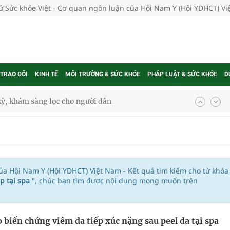
tử Sức khỏe Việt - Cơ quan ngôn luận của Hội Nam Y (Hội YDHCT) V
 TRAO ĐỔI
KINH TẾ
MÔI TRƯỜNG & SỨC KHỎE
PHÁP LUẬT & SỨC KHỎE
D
kỳ, khám sàng lọc cho người dân
ông cực hiệu quả
 chuyên gia
của Hội Nam Y (Hội YDHCT) Việt Nam - Kết quả tìm kiếm cho từ khóa
p tại spa
", chúc bạn tìm được nội dung mong muốn trên
nghiệm thực tế
 biến chứng viêm da tiếp xúc nặng sau peel da tại spa