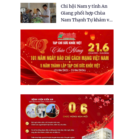
tặng quà cho 150 người
Chi hội Nam y tỉnh An
dân tại xã Tân Tập
Giang phối hợp Chùa
Nam Thạnh Tự khám và
cấp thuốc miễn phí cho
nhân dân