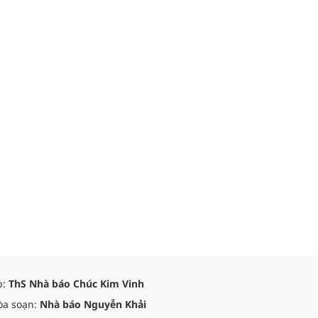
p:
ThS Nhà báo Chúc Kim Vinh
òa soạn:
Nhà báo Nguyễn Khải