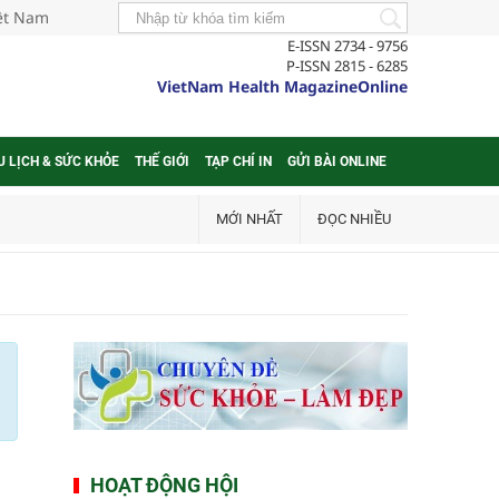
iệt Nam
E-ISSN 2734 - 9756
P-ISSN 2815 - 6285
VietNam Health MagazineOnline
U LỊCH & SỨC KHỎE
THẾ GIỚI
TẠP CHÍ IN
GỬI BÀI ONLINE
MỚI NHẤT
ĐỌC NHIỀU
HOẠT ĐỘNG HỘI