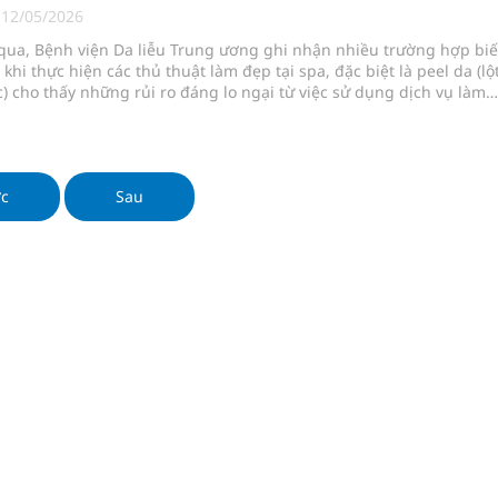
ngừa ung thư
|
12/05/2026
 qua, Bệnh viện Da liễu Trung ương ghi nhận nhiều trường hợp bi
 Máu Của Các Loài Nhân Sâm (Panax Spp.): Tổng
khi thực hiện các thủ thuật làm đẹp tại spa, đặc biệt là peel da (lộ
) cho thấy những rủi ro đáng lo ngại từ việc sử dụng dịch vụ làm
 không bảo đảm a
oàn quốc
ớc
Sau
g, nhiệt độ cao nhất 35 độ