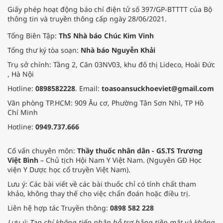
Giấy phép hoạt động báo chí điện tử số 397/GP-BTTTT của Bộ
thông tin và truyền thông cấp ngày 28/06/2021.
Tổng Biên Tập:
ThS Nhà báo Chúc Kim Vinh
Tổng thư ký tòa soạn:
Nhà báo Nguyễn Khải
Trụ sở chính: Tầng 2, Căn 03NV03, khu đô thị Lideco, Hoài Đức
, Hà Nội
Hotline:
0898582228
. Email:
toasoansuckhoeviet@gmail.com
Văn phòng TP.HCM: 909 Âu cơ, Phường Tân Sơn Nhì, TP Hồ
Chí Minh
Hotline:
0949.737.666
Cố vấn chuyên môn:
Thầy thuốc nhân dân - GS.TS Trương
Việt Bình
– Chủ tịch Hội Nam Y Việt Nam. (Nguyên GĐ Học
viện Y Dược học cổ truyền Việt Nam).
Lưu ý: Các bài viết về các bài thuốc chỉ có tính chất tham
khảo, không thay thế cho việc chẩn đoán hoặc điều trị.
Liên hệ hợp tác Truyền thông:
0898 582 228
Lưu ý: Tạp chí không tiếp nhận hỗ trợ bằng tiền mặt và không