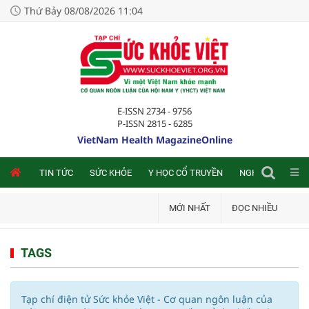
Thứ Bảy 08/08/2026 11:04
E-ISSN 2734 - 9756
P-ISSN 2815 - 6285
VietNam Health MagazineOnline
NLINE
TIN TỨC
SỨC KHỎE
Y HỌC CỔ TRUYỀN
NGHIÊN CỨU TRA
MỚI NHẤT
ĐỌC NHIỀU
TAGS
Tạp chí điện tử Sức khỏe Việt - Cơ quan ngôn luận của