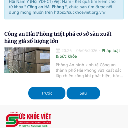
Hội Nam Y (Hội YDHCT) Việt Nam - Kết quả tìm kiếm cho
từ khóa "
Công an Hải Phòng
", chúc bạn tìm được nội
dung mong muốn trên https://suckhoeviet.org.vn/
Công an Hải Phòng triệt phá cơ sở sản xuất
hàng giả số lượng lớn
20:26
|
06/05/2026
Pháp luật
& Sức khỏe
Phòng An ninh kinh tế Công an
thành phố Hải Phòng vừa xuất sắc
lập chiến công khi phát hiện, bóc
gỡ vụ sản xuất hàng giả núp bóng
doanh nghiệp hợp pháp với thủ
đoạn tinh vi và quy mô bài bản.
Trước
Sau