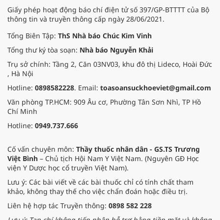
Giấy phép hoạt động báo chí điện tử số 397/GP-BTTTT của Bộ
thông tin và truyền thông cấp ngày 28/06/2021.
Tổng Biên Tập:
ThS Nhà báo Chúc Kim Vinh
Tổng thư ký tòa soạn:
Nhà báo Nguyễn Khải
Trụ sở chính: Tầng 2, Căn 03NV03, khu đô thị Lideco, Hoài Đức
, Hà Nội
Hotline:
0898582228
. Email:
toasoansuckhoeviet@gmail.com
Văn phòng TP.HCM: 909 Âu cơ, Phường Tân Sơn Nhì, TP Hồ
Chí Minh
Hotline:
0949.737.666
Cố vấn chuyên môn:
Thầy thuốc nhân dân - GS.TS Trương
Việt Bình
– Chủ tịch Hội Nam Y Việt Nam. (Nguyên GĐ Học
viện Y Dược học cổ truyền Việt Nam).
Lưu ý: Các bài viết về các bài thuốc chỉ có tính chất tham
khảo, không thay thế cho việc chẩn đoán hoặc điều trị.
Liên hệ hợp tác Truyền thông:
0898 582 228
Lưu ý: Tạp chí không tiếp nhận hỗ trợ bằng tiền mặt và không