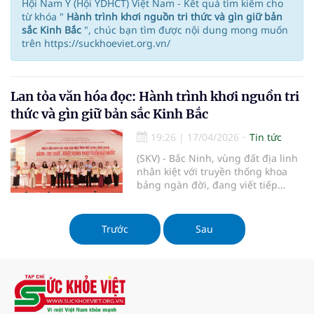
Hội Nam Y (Hội YDHCT) Việt Nam - Kết quả tìm kiếm cho
từ khóa "
Hành trình khơi nguồn tri thức và gìn giữ bản
sắc Kinh Bắc
", chúc bạn tìm được nội dung mong muốn
trên https://suckhoeviet.org.vn/
Lan tỏa văn hóa đọc: Hành trình khơi nguồn tri
thức và gìn giữ bản sắc Kinh Bắc
19:26
|
17/04/2026
Tin tức
(SKV) - Bắc Ninh, vùng đất địa linh
nhân kiệt với truyền thống khoa
bảng ngàn đời, đang viết tiếp
chương mới trong việc nâng cao
dân trí thông qua Ngày Sách và
Văn hóa đọc Việt Nam năm 2026,
Trước
Sau
khẳng định sức mạnh của tri thức
trong kỷ nguyên số.