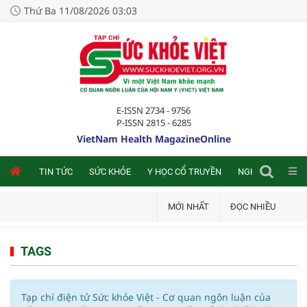
Thứ Ba 11/08/2026 03:03
E-ISSN 2734 - 9756
P-ISSN 2815 - 6285
VietNam Health MagazineOnline
NLINE
TIN TỨC
SỨC KHỎE
Y HỌC CỔ TRUYỀN
NGHIÊN CỨU TRA
MỚI NHẤT
ĐỌC NHIỀU
TAGS
Tạp chí điện tử Sức khỏe Việt - Cơ quan ngôn luận của