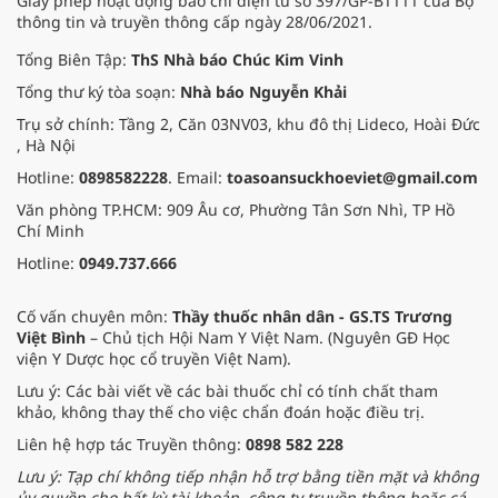
Giấy phép hoạt động báo chí điện tử số 397/GP-BTTTT của Bộ
thông tin và truyền thông cấp ngày 28/06/2021.
Tổng Biên Tập:
ThS Nhà báo Chúc Kim Vinh
Tổng thư ký tòa soạn:
Nhà báo Nguyễn Khải
Trụ sở chính: Tầng 2, Căn 03NV03, khu đô thị Lideco, Hoài Đức
, Hà Nội
Hotline:
0898582228
. Email:
toasoansuckhoeviet@gmail.com
Văn phòng TP.HCM: 909 Âu cơ, Phường Tân Sơn Nhì, TP Hồ
Chí Minh
Hotline:
0949.737.666
Cố vấn chuyên môn:
Thầy thuốc nhân dân - GS.TS Trương
Việt Bình
– Chủ tịch Hội Nam Y Việt Nam. (Nguyên GĐ Học
viện Y Dược học cổ truyền Việt Nam).
Lưu ý: Các bài viết về các bài thuốc chỉ có tính chất tham
khảo, không thay thế cho việc chẩn đoán hoặc điều trị.
Liên hệ hợp tác Truyền thông:
0898 582 228
Lưu ý: Tạp chí không tiếp nhận hỗ trợ bằng tiền mặt và không
ủy quyền cho bất kỳ tài khoản, công ty truyền thông hoặc cá