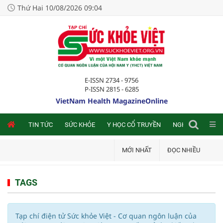
Thứ Hai 10/08/2026 09:04
E-ISSN 2734 - 9756
P-ISSN 2815 - 6285
VietNam Health MagazineOnline
NLINE
TIN TỨC
SỨC KHỎE
Y HỌC CỔ TRUYỀN
NGHIÊN CỨU TRA
MỚI NHẤT
ĐỌC NHIỀU
TAGS
Tạp chí điện tử Sức khỏe Việt - Cơ quan ngôn luận của