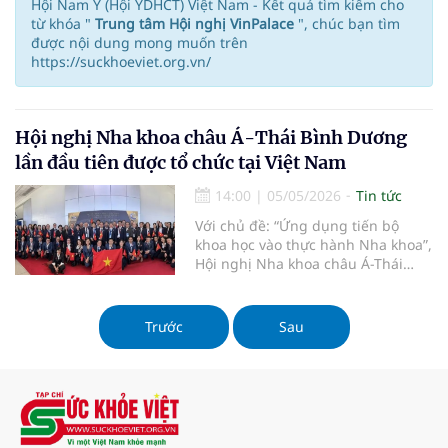
Hội Nam Y (Hội YDHCT) Việt Nam - Kết quả tìm kiếm cho
từ khóa "
Trung tâm Hội nghị VinPalace
", chúc bạn tìm
được nội dung mong muốn trên
https://suckhoeviet.org.vn/
Hội nghị Nha khoa châu Á-Thái Bình Dương
lần đầu tiên được tổ chức tại Việt Nam
14:00
|
05/05/2026
Tin tức
Với chủ đề: “Ứng dụng tiến bộ
khoa học vào thực hành Nha khoa”,
Hội nghị Nha khoa châu Á-Thái
Bình Dương lần đầu tiên được tổ
chức tại Việt Nam dự kiến thu hút
5.000 đại biểu trong và ngoài nước
Trước
Sau
tham gia vào chuỗi chương trình
hội thảo, triển lãm.