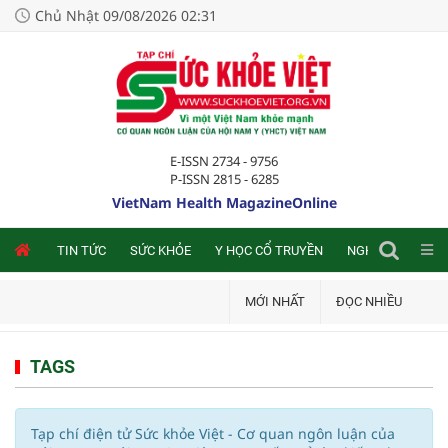
Chủ Nhật 09/08/2026 02:31
E-ISSN 2734 - 9756
P-ISSN 2815 - 6285
VietNam Health MagazineOnline
NLINE
TIN TỨC
SỨC KHỎE
Y HỌC CỔ TRUYỀN
NGHIÊN CỨU TRA
MỚI NHẤT
ĐỌC NHIỀU
TAGS
Tạp chí điện tử Sức khỏe Việt - Cơ quan ngôn luận của