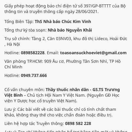
Giấy phép hoạt động báo chí điện tử số 397/GP-BTTTT của Bộ
thông tin và truyền thông cấp ngày 28/06/2021.
Tổng Biên Tập:
ThS Nhà báo Chúc Kim Vinh
Tổng thư ký tòa soạn:
Nhà báo Nguyễn Khải
Trụ sở chính: Tầng 2, Căn 03NV03, khu đô thị Lideco, Hoài Đức
, Hà Nội
Hotline:
0898582228
. Email:
toasoansuckhoeviet@gmail.com
Văn phòng TP.HCM: 909 Âu cơ, Phường Tân Sơn Nhì, TP Hồ
Chí Minh
Hotline:
0949.737.666
Cố vấn chuyên môn:
Thầy thuốc nhân dân - GS.TS Trương
Việt Bình
– Chủ tịch Hội Nam Y Việt Nam. (Nguyên GĐ Học
viện Y Dược học cổ truyền Việt Nam).
Lưu ý: Các bài viết về các bài thuốc chỉ có tính chất tham
khảo, không thay thế cho việc chẩn đoán hoặc điều trị.
Liên hệ hợp tác Truyền thông:
0898 582 228
Lưu ý: Tạp chí không tiếp nhận hỗ trợ bằng tiền mặt và không