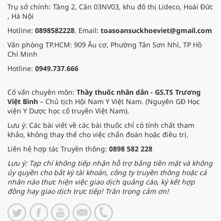
Trụ sở chính: Tầng 2, Căn 03NV03, khu đô thị Lideco, Hoài Đức
, Hà Nội
Hotline:
0898582228
. Email:
toasoansuckhoeviet@gmail.com
Văn phòng TP.HCM: 909 Âu cơ, Phường Tân Sơn Nhì, TP Hồ
Chí Minh
Hotline:
0949.737.666
Cố vấn chuyên môn:
Thầy thuốc nhân dân - GS.TS Trương
Việt Bình
– Chủ tịch Hội Nam Y Việt Nam. (Nguyên GĐ Học
viện Y Dược học cổ truyền Việt Nam).
Lưu ý: Các bài viết về các bài thuốc chỉ có tính chất tham
khảo, không thay thế cho việc chẩn đoán hoặc điều trị.
Liên hệ hợp tác Truyền thông:
0898 582 228
Lưu ý: Tạp chí không tiếp nhận hỗ trợ bằng tiền mặt và không
ủy quyền cho bất kỳ tài khoản, công ty truyền thông hoặc cá
nhân nào thực hiện việc giao dịch quảng cáo, ký kết hợp
đồng hay giao dịch trực tiếp! Trân trọng cảm ơn!