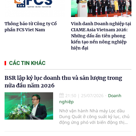
Thông báo từ Công ty Cổ
Vinh danh Doanh nghiệp tại
phần FCS Viet Nam
CIAME Asia Vietnam 2026:
Những dấu ấn tiên phong
kiến tạo nền nông nghiệp
hiện đại
CÁC TIN KHÁC
BSR lập kỷ lục doanh thu và sản lượng trong
nửa đầu năm 2026
21:50
|
25/07/2026
Doanh
nghiệp
Nhờ vận hành Nhà máy Lọc dầu
Dung Quất ở công suất kỷ lục, chủ
động ứng phó với biến động thị
trường và triển khai đồng bộ các
giải pháp quản trị, doanh nghiệp