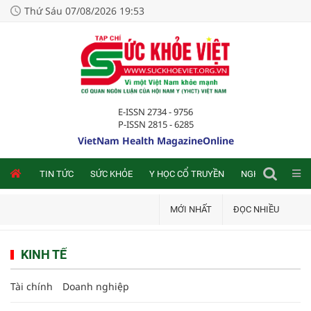
Thứ Sáu 07/08/2026 19:53
E-ISSN 2734 - 9756
P-ISSN 2815 - 6285
VietNam Health MagazineOnline
NLINE
TIN TỨC
SỨC KHỎE
Y HỌC CỔ TRUYỀN
NGHIÊN CỨU TRA
MỚI NHẤT
ĐỌC NHIỀU
KINH TẾ
Tài chính
Doanh nghiệp