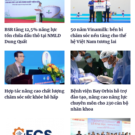
BSR tăng 12,5% năng lực
50 năm Vinamilk: bền bỉ
tồn chứa dầu thô tại NMLD
chăm sóc nền tảng cho thế
Dung Quất
hệ Việt Nam tương lai
Hợp tác nâng cao chất lượng
Bệnh viện Bay Orbis hỗ trợ
chăm sóc sức khỏe hô hấp
đào tạo, nâng cao năng lực
chuyên môn cho 230 cán bộ
nhãn khoa