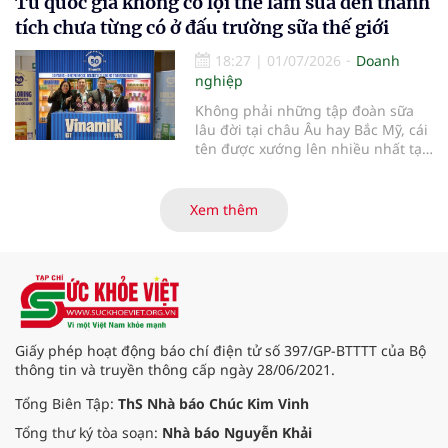
Từ quốc gia không có lợi thế làm sữa đến thành
ngơi hằng ngày, với sự hỗ trợ từ
các giải pháp công nghệ phù hợp.
tích chưa từng có ở đấu trường sữa thế giới
18:27
|
01/07/2026
Doanh
nghiệp
Không phải những tập đoàn sữa
lâu đời tại châu Âu hay Bắc Mỹ, cái
tên được xướng lên nhiều nhất tại
Giải thưởng Đổi mới Ngành sữa
Thế giới (World Dairy Innovation
Awards) 2026 lại đến từ Việt Nam.
Xem thêm
Vinamilk gây bất ngờ lớn khi giành
chiến thắng áp đảo với 5 hạng
mục giải thưởng, tạo nên một kỷ
lục chưa từng có trong lịch sử giải.
Điều gì giúp đại diện từ Việt Nam
tạo nên kỳ tích đặc biệt này?
Giấy phép hoạt động báo chí điện tử số 397/GP-BTTTT của Bộ
thông tin và truyền thông cấp ngày 28/06/2021.
Tổng Biên Tập:
ThS Nhà báo Chúc Kim Vinh
Tổng thư ký tòa soạn:
Nhà báo Nguyễn Khải