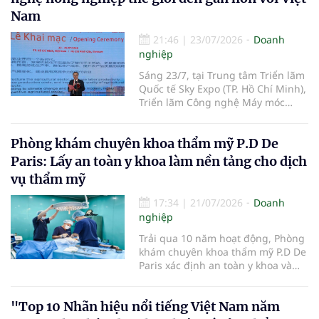
chương Độc lập hạng Ba vì những
Nam
thành tích đặc biệt xuất sắc trong
công tác, góp phần vào sự nghiệp
21:46
|
23/07/2026
Doanh
xây dựng chủ nghĩa xã hội và bảo
nghiệp
vệ Tổ quốc.
Sáng 23/7, tại Trung tâm Triển lãm
Quốc tế Sky Expo (TP. Hồ Chí Minh),
Triển lãm Công nghệ Máy móc
Nông nghiệp Quốc tế Việt Nam
2026 (CIAME Asia Vietnam 2026)
Phòng khám chuyên khoa thẩm mỹ P.D De
chính thức khai mạc, mở đầu cho
chuỗi hoạt động kết nối công
Paris: Lấy an toàn y khoa làm nền tảng cho dịch
nghệ, xúc tiến thương mại và hợp
vụ thẩm mỹ
tác đầu tư trong lĩnh vực cơ giới
hóa nông nghiệp giữa Việt Nam
17:34
|
21/07/2026
Doanh
với các quốc gia trong khu vực và
nghiệp
trên thế giới.
Trải qua 10 năm hoạt động, Phòng
khám chuyên khoa thẩm mỹ P.D De
Paris xác định an toàn y khoa và
tuân thủ pháp luật là nguyên tắc
xuyên suốt. Phòng khám chú trọng
"Top 10 Nhãn hiệu nổi tiếng Việt Nam năm
đầu tư đội ngũ bác sĩ, cơ sở vật