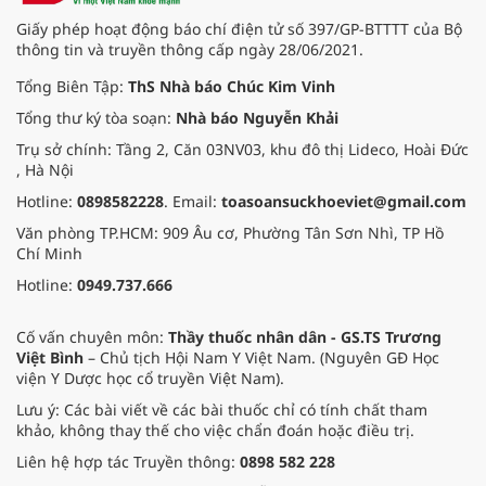
Giấy phép hoạt động báo chí điện tử số 397/GP-BTTTT của Bộ
thông tin và truyền thông cấp ngày 28/06/2021.
Tổng Biên Tập:
ThS Nhà báo Chúc Kim Vinh
Tổng thư ký tòa soạn:
Nhà báo Nguyễn Khải
Trụ sở chính: Tầng 2, Căn 03NV03, khu đô thị Lideco, Hoài Đức
, Hà Nội
Hotline:
0898582228
. Email:
toasoansuckhoeviet@gmail.com
Văn phòng TP.HCM: 909 Âu cơ, Phường Tân Sơn Nhì, TP Hồ
Chí Minh
Hotline:
0949.737.666
Cố vấn chuyên môn:
Thầy thuốc nhân dân - GS.TS Trương
Việt Bình
– Chủ tịch Hội Nam Y Việt Nam. (Nguyên GĐ Học
viện Y Dược học cổ truyền Việt Nam).
Lưu ý: Các bài viết về các bài thuốc chỉ có tính chất tham
khảo, không thay thế cho việc chẩn đoán hoặc điều trị.
Liên hệ hợp tác Truyền thông:
0898 582 228