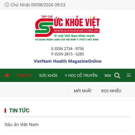
Chủ Nhật 09/08/2026 09:53
E-ISSN 2734 - 9756
P-ISSN 2815 - 6285
VietNam Health MagazineOnline
NLINE
TIN TỨC
SỨC KHỎE
Y HỌC CỔ TRUYỀN
NGHIÊN CỨU TRA
MỚI NHẤT
ĐỌC NHIỀU
TIN TỨC
Dấu ấn Việt Nam