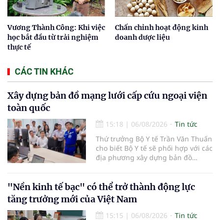
Vương Thành Công: Khi việc
Chấn chỉnh hoạt động kinh
học bắt đầu từ trải nghiệm
doanh dược liệu
thực tế
CÁC TIN KHÁC
Xây dựng bản đồ mạng lưới cấp cứu ngoại viện
toàn quốc
15:18
|
06/08/2026
Tin tức
Thứ trưởng Bộ Y tế Trần Văn Thuấn
cho biết Bộ Y tế sẽ phối hợp với các
địa phương xây dựng bản đồ
mạng lưới cấp cứu ngoại viện,
đồng thời chuẩn hóa đào tạo, hoàn
thiện cơ chế tài chính và đa dạng
"Nền kinh tế bạc" có thể trở thành động lực
hóa phương tiện nhằm nâng cao
tăng trưởng mới của Việt Nam
năng lực cấp cứu trước viện trên
phạm vi cả nước.
15:15
|
06/08/2026
Tin tức