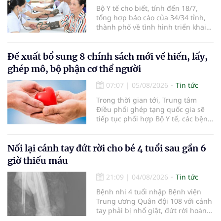
Bộ Y tế cho biết, tính đến 18/7,
tổng hợp báo cáo của 34/34 tỉnh,
thành phố về tình hình triển khai
khám sức khỏe định kỳ, khám sàng
lọc miễn phí cho người dân, ghi
nhận 32.286.360 người, chiếm gần
Đề xuất bổ sung 8 chính sách mới về hiến, lấy,
30% dân số cả nước đã được khám
ghép mô, bộ phận cơ thể người
sức khỏe định kỳ năm nay.
07:07
|
05/08/2026
Tin tức
Trong thời gian tới, Trung tâm
Điều phối ghép tạng quốc gia sẽ
tiếp tục phối hợp Bộ Y tế, các bệnh
viện và các cơ quan liên quan để
mở rộng mạng lưới điều phối, tăng
cường truyền thông, hoàn thiện
Nối lại cánh tay đứt rời cho bé 4 tuổi sau gần 6
quy trình chuyên môn và hệ thống
giờ thiếu máu
pháp luật để thúc đẩy lĩnh vực
hiến và ghép mô tạng.
21:09
|
04/08/2026
Tin tức
Bệnh nhi 4 tuổi nhập Bệnh viện
Trung ương Quân đội 108 với cánh
tay phải bị nhổ giật, đứt rời hoàn
toàn do tai nạn giao thông. Dù