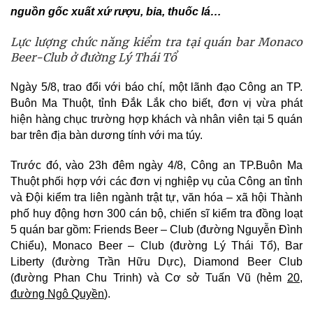
nguồn gốc xuất xứ rượu, bia, thuốc lá
…
Lực lượng chức năng kiểm tra tại quán bar Monaco
Beer-Club ở đường Lý Thái Tổ
Ngày 5/8, trao đổi với báo chí, một lãnh đạo Công an TP.
Buôn Ma Thuột, tỉnh Đắk Lắk cho biết, đơn vị vừa phát
hiện hàng chục trường hợp khách và nhân viên tại 5 quán
bar trên địa bàn dương tính với ma túy.
Trước đó, vào 23h đêm ngày 4/8, Công an TP.Buôn Ma
Thuột phối hợp với các đơn vị nghiệp vụ của Công an tỉnh
và Đội kiểm tra liên ngành trật tự, văn hóa – xã hội Thành
phố huy động hơn 300 cán bộ, chiến sĩ kiểm tra đồng loạt
5 quán bar gồm: Friends Beer – Club (đường Nguyễn Đình
Chiểu), Monaco Beer – Club (đường Lý Thái Tổ), Bar
Liberty (đường Trần Hữu Dực), Diamond Beer Club
(đường Phan Chu Trinh) và Cơ sở Tuấn Vũ (hẻm
20,
đường Ngô Quyền
).