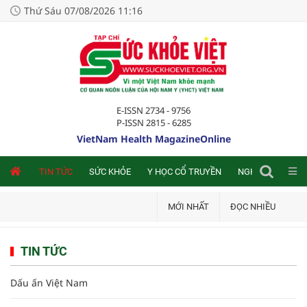
Thứ Sáu 07/08/2026 11:16
E-ISSN 2734 - 9756
P-ISSN 2815 - 6285
VietNam Health MagazineOnline
NLINE
TIN TỨC
SỨC KHỎE
Y HỌC CỔ TRUYỀN
NGHIÊN CỨU TRA
MỚI NHẤT
ĐỌC NHIỀU
TIN TỨC
Dấu ấn Việt Nam