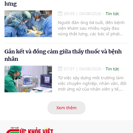
báo cáo tại Hội thảo khoa học cập
lưng
nhật chẩn đoán và điều trị bệnh lý
tiêu hóa - gan mật vừa diễn ra
09:09
|
04/08/2026
Tin tức
ngày 1/8 tại Bệnh viện Đại học
Người đàn ông 64 tuổi, đến bệnh
quốc tế Hồng Bàng.
viện khám sau nhiều ngày đau
vùng thắt lưng, các bác sĩ phát
hiện khối u thận phải kích thước
khoảng 3cm, nghi ngờ ung thư
biểu mô tế bào thận. Với khối u còn
Gắn kết và đồng cảm giữa thầy thuốc và bệnh
ở giai đoạn sớm, người bệnh được
nhân
chỉ định cắt bán phần thận phải
bằng phẫu thuật robot thay vì phải
07:07
|
04/08/2026
Tin tức
cắt bỏ toàn bộ quả thận như trước
Từ việc xây dựng môi trường làm
đây.
việc chuyên nghiệp, nhân văn, đổi
mới ứng xử của nhân viên y tế,
Bệnh viện đa khoa khu vực Phúc
Yên (tỉnh Phú Thọ) đã tạo nên sự
đồng cảm, gắn kết cao giữa thầy
Xem thêm
thuốc với bệnh nhân.