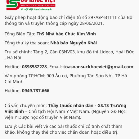
Giấy phép hoạt động báo chí điện tử số 397/GP-BTTTT của Bộ
thông tin và truyền thông cấp ngày 28/06/2021.
Tổng Biên Tập:
ThS Nhà báo Chúc Kim Vinh
Tổng thư ký tòa soạn:
Nhà báo Nguyễn Khải
Trụ sở chính: Tầng 2, Căn 03NV03, khu đô thị Lideco, Hoài Đức
, Hà Nội
Hotline:
0898582228
. Email:
toasoansuckhoeviet@gmail.com
Văn phòng TP.HCM: 909 Âu cơ, Phường Tân Sơn Nhì, TP Hồ
Chí Minh
Hotline:
0949.737.666
Cố vấn chuyên môn:
Thầy thuốc nhân dân - GS.TS Trương
Việt Bình
– Chủ tịch Hội Nam Y Việt Nam. (Nguyên GĐ Học
viện Y Dược học cổ truyền Việt Nam).
Lưu ý: Các bài viết về các bài thuốc chỉ có tính chất tham
khảo, không thay thế cho việc chẩn đoán hoặc điều trị.