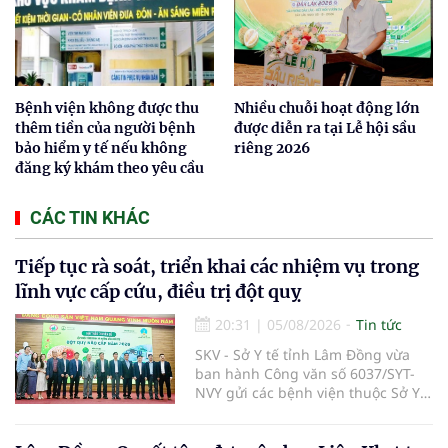
Bệnh viện không được thu
Nhiều chuỗi hoạt động lớn
thêm tiền của người bệnh
được diễn ra tại Lễ hội sầu
bảo hiểm y tế nếu không
riêng 2026
đăng ký khám theo yêu cầu
CÁC TIN KHÁC
Tiếp tục rà soát, triển khai các nhiệm vụ trong
lĩnh vực cấp cứu, điều trị đột quỵ
20:31
|
05/08/2026
Tin tức
SKV - Sở Y tế tỉnh Lâm Đồng vừa
ban hành Công văn số 6037/SYT-
NVY gửi các bệnh viện thuộc Sở Y
tế và các Trung tâm Y tế khu vực,
đặc khu trên địa bàn tỉnh về việc