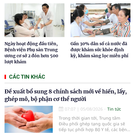
Ngày hoạt động đầu tiên,
Gần 30% dân số cả nước đã
Bệnh viện Phụ sản Trung
được khám sức khỏe định
ương cơ sở 2 đón hơn 500
kỳ, khám sàng lọc miễn phí
lượt khám
CÁC TIN KHÁC
Đề xuất bổ sung 8 chính sách mới về hiến, lấy,
ghép mô, bộ phận cơ thể người
07:07
|
05/08/2026
Tin tức
Trong thời gian tới, Trung tâm
Điều phối ghép tạng quốc gia sẽ
tiếp tục phối hợp Bộ Y tế, các bệnh