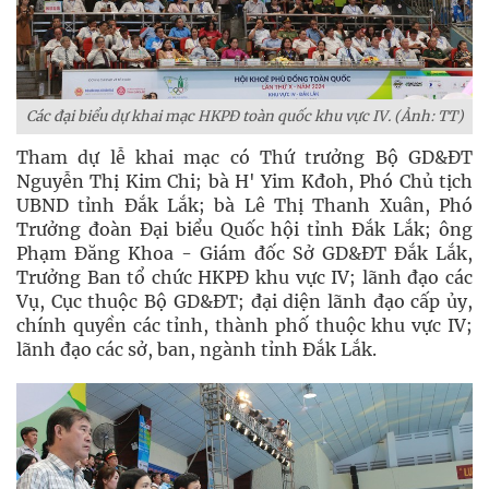
Các đại biểu dự khai mạc HKPĐ toàn quốc khu vực IV. (Ảnh: TT)
Tham dự lễ khai mạc có Thứ trưởng Bộ GD&ĐT
Nguyễn Thị Kim Chi; bà H' Yim Kđoh, Phó Chủ tịch
UBND tỉnh Đắk Lắk; bà Lê Thị Thanh Xuân, Phó
Trưởng đoàn Đại biểu Quốc hội tỉnh Đắk Lắk; ông
Phạm Đăng Khoa - Giám đốc Sở GD&ĐT Đắk Lắk,
Trưởng Ban tổ chức HKPĐ khu vực IV; lãnh đạo các
Vụ, Cục thuộc Bộ GD&ĐT; đại diện lãnh đạo cấp ủy,
chính quyền các tỉnh, thành phố thuộc khu vực IV;
lãnh đạo các sở, ban, ngành tỉnh Đắk Lắk.