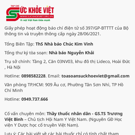
đón con yêu khỏe mạnh chào đời.
Giấy phép hoạt động báo chí điện tử số 397/GP-BTTTT của Bộ
thông tin và truyền thông cấp ngày 28/06/2021.
Tổng Biên Tập:
ThS Nhà báo Chúc Kim Vinh
Tổng thư ký tòa soạn:
Nhà báo Nguyễn Khải
Trụ sở chính: Tầng 2, Căn 03NV03, khu đô thị Lideco, Hoài Đức
, Hà Nội
Hotline:
0898582228
. Email:
toasoansuckhoeviet@gmail.com
Văn phòng TP.HCM: 909 Âu cơ, Phường Tân Sơn Nhì, TP Hồ
Chí Minh
Hotline:
0949.737.666
Cố vấn chuyên môn:
Thầy thuốc nhân dân - GS.TS Trương
Việt Bình
– Chủ tịch Hội Nam Y Việt Nam. (Nguyên GĐ Học
viện Y Dược học cổ truyền Việt Nam).
Lưu ý: Các bài viết về các bài thuốc chỉ có tính chất tham