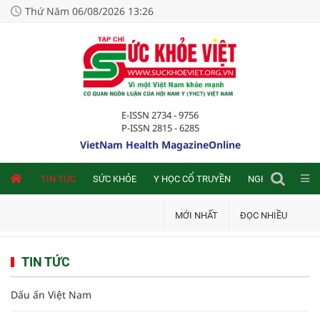
Thứ Năm 06/08/2026 13:26
E-ISSN 2734 - 9756
P-ISSN 2815 - 6285
VietNam Health MagazineOnline
NLINE
TIN TỨC
SỨC KHỎE
Y HỌC CỔ TRUYỀN
NGHIÊN CỨU TRA
MỚI NHẤT
ĐỌC NHIỀU
TIN TỨC
Dấu ấn Việt Nam