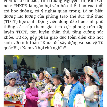
Phát biểu chỉ đạo, Thứ trưởng Nguyễn Thị Kim Chi
nêu: "HKPĐ là ngày hội văn hóa thể thao của tuổi
trẻ học đường, có ý nghĩa quan trọng. Là sự biểu
dương lực lượng của phòng trào thể dục thể thao
(TDTT) học sinh. Động viên đông đảo học sinh phổ
thông các cấp tham gia tích cực phong trào tập
luyện TDTT, rèn luyện thân thể, tăng cường sức
khỏe. Từ đó, góp phần giáo dục toàn diện cho học
sinh với tinh thần "Khỏe để xây dựng và bảo vệ Tổ
quốc Việt Nam xã hội chủ nghĩa".