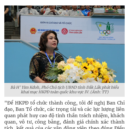
Bà H' Yim Kđoh, Phó Chủ tịch UBND tỉnh Đắk Lắk phát biểu
khai mạc HKPĐ toàn quốc khu vực IV. (Ảnh: TT)
"Để HKPĐ tổ chức thành công, tôi đề nghị Ban Chỉ
đạo, Ban Tổ chức, các trọng tài và các lực lượng liên
quan phát huy cao độ tinh thần trách nhiệm, khách
quan, vô tư, công bằng, đánh giá chính xác thành
tích, kết quả của các vận động viên theo đúng Điều