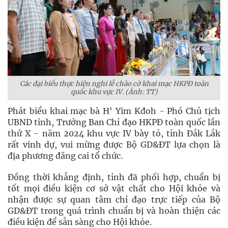
Các đại biểu thực hiện nghi lễ chào cờ khai mạc HKPĐ toàn
quốc khu vực IV. (Ảnh: TT)
Phát biểu khai mạc bà H' Yim Kđoh - Phó Chủ tịch
UBND tỉnh, Trưởng Ban Chỉ đạo HKPĐ toàn quốc lần
thứ X - năm 2024 khu vực IV bày tỏ, tỉnh Đắk Lắk
rất vinh dự, vui mừng được Bộ GD&ĐT lựa chọn là
địa phương đăng cai tổ chức.
Đồng thời khẳng định, tỉnh đã phối hợp, chuẩn bị
tốt mọi điều kiện cơ sở vật chất cho Hội khỏe và
nhận được sự quan tâm chỉ đạo trực tiếp của Bộ
GD&ĐT trong quá trình chuẩn bị và hoàn thiện các
điều kiện để sẵn sàng cho Hội khỏe.