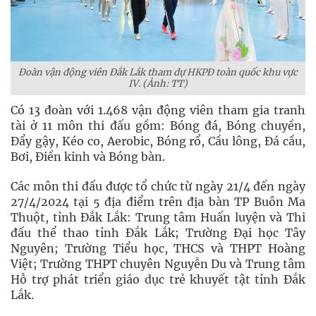
Đoàn vận động viên Đắk Lắk tham dự HKPĐ toàn quốc khu vực
IV. (Ảnh: TT)
Có 13 đoàn với 1.468 vận động viên tham gia tranh
tài ở 11 môn thi đấu gồm: Bóng đá, Bóng chuyền,
Đẩy gậy, Kéo co, Aerobic, Bóng rổ, Cầu lông, Đá cầu,
Bơi, Điền kinh và Bóng bàn.
Các môn thi đấu được tổ chức từ ngày 21/4 đến ngày
27/4/2024 tại 5 địa điểm trên địa bàn TP Buôn Ma
Thuột, tỉnh Đắk Lắk: Trung tâm Huấn luyện và Thi
đấu thể thao tỉnh Đắk Lắk; Trường Đại học Tây
Nguyên; Trường Tiểu học, THCS và THPT Hoàng
Việt; Trường THPT chuyên Nguyễn Du và Trung tâm
Hỗ trợ phát triển giáo dục trẻ khuyết tật tỉnh Đắk
Lắk.