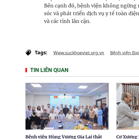
Bên cạnh đó, bệnh viện không ngừng 
sóc và phát triển dịch vụ y tế toàn d
và các tỉnh lân cận.
Tags:
Www.suckhoeviet.org.vn
Bệnh viện Đại
TIN LIÊN QUAN
Bệnh viện Hùng Vương Gia Lai thắt
Cơ Xương 