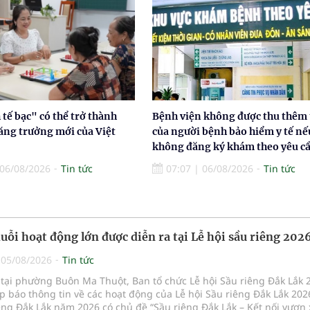
tế bạc" có thể trở thành
Bệnh viện không được thu thêm 
ăng trưởng mới của Việt
của người bệnh bảo hiểm y tế nế
không đăng ký khám theo yêu c
06/08/2026
Tin tức
07:07
|
06/08/2026
Tin tức
uỗi hoạt động lớn được diễn ra tại Lễ hội sầu riêng 202
|
05/08/2026
Tin tức
 tại phường Buôn Ma Thuột, Ban tổ chức Lễ hội Sầu riêng Đắk Lắk 
p báo thông tin về các hoạt động của Lễ hội Sầu riêng Đắk Lắk 202
êng Đắk Lắk năm 2026 có chủ đề “Sầu riêng Đắk Lắk – Kết nối vươn 