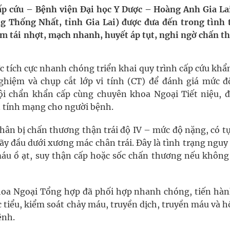
oàn quốc
p cứu – Bệnh viện Đại học Y Dược – Hoàng Anh Gia Lai
 Thống Nhất, tỉnh Gia Lai) được đưa đến trong tình 
g trưởng mới của Việt Nam
iêm tái nhợt, mạch nhanh, huyết áp tụt, nghi ngờ chấn t
phương hai cấp trong quản lý hoạt động nha khoa,
c tích cực nhanh chóng triển khai quy trình cấp cứu khẩ
nghiệm và chụp cắt lớp vi tính (CT) để đánh giá mức đ
hội chẩn khẩn cấp cùng chuyên khoa Ngoại Tiết niệu, đ
ông cực hiệu quả
n tính mạng cho người bệnh.
 chuyên gia
hân bị chấn thương thận trái độ IV – mức độ nặng, có t
ãy đầu dưới xương mác chân trái. Đây là tình trạng nguy
áu ồ ạt, suy thận cấp hoặc sốc chấn thương nếu không
Khoa Ngoại Tổng hợp đã phối hợp nhanh chóng, tiến hàn
tiểu, kiểm soát chảy máu, truyền dịch, truyền máu và h
ệnh.