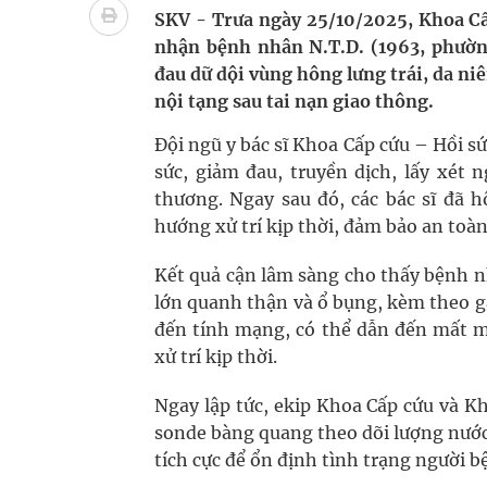
Xây dựng bản đồ mạng lưới cấp cứu ngoại viện t
SKV - Trưa ngày 25/10/2025, Khoa Cấ
nhận bệnh nhân N.T.D. (1963, phường
"Nền kinh tế bạc" có thể trở thành động lực tăn
đau dữ dội vùng hông lưng trái, da n
nội tạng sau tai nạn giao thông.
Quảng Trị: Phát huy vai trò của chính quyền địa 
Đội ngũ y bác sĩ Khoa Cấp cứu – Hồi sứ
bảo vệ sức khỏe Nhân dân
sức, giảm đau, truyền dịch, lấy xét 
thương. Ngay sau đó, các bác sĩ đã 
Tổng hợp những cách trị thâm body nách, bẹn, m
hướng xử trí kịp thời, đảm bảo an toà
Tỷ lệ tật khúc xạ ở trẻ gia tăng: Khuyến nghị của
Kết quả cận lâm sàng cho thấy bệnh n
lớn quanh thận và ổ bụng, kèm theo g
đến tính mạng, có thể dẫn đến mất m
xử trí kịp thời.
Ngay lập tức, ekip Khoa Cấp cứu và 
sonde bàng quang theo dõi lượng nước 
tích cực để ổn định tình trạng người b