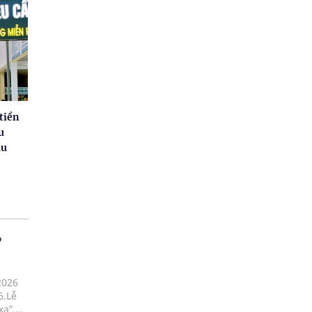
tiền
u
ầu
6
2026
6.Lễ
xa”,