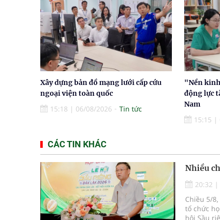
Xây dựng bản đồ mạng lưới cấp cứu
"Nền kinh 
ngoại viện toàn quốc
động lực t
Nam
15:18
|
06/08/2026
Tin tức
15:15
|
CÁC TIN KHÁC
Nhiều ch
20:32
Chiều 5/8,
tổ chức họ
hội Sầu ri