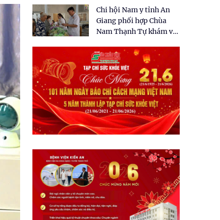
tặng quà cho 150 người
Chi hội Nam y tỉnh An
dân tại xã Tân Tập
Giang phối hợp Chùa
Nam Thạnh Tự khám và
cấp thuốc miễn phí cho
nhân dân