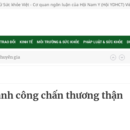
tử Sức khỏe Việt - Cơ quan ngôn luận của Hội Nam Y (Hội YDHCT) V
 TRAO ĐỔI
KINH TẾ
MÔI TRƯỜNG & SỨC KHỎE
PHÁP LUẬT & SỨC KHỎE
D
nghiệm thực tế
hành công chấn thương thận
ngừa ung thư
 Máu Của Các Loài Nhân Sâm (Panax Spp.): Tổng