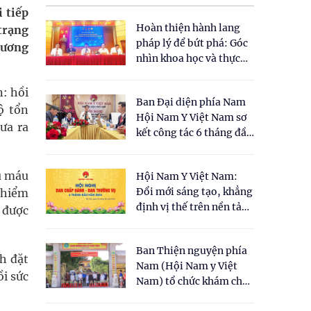
 tiếp
Hoàn thiện hành lang
trạng
pháp lý để bứt phá: Góc
hương
nhìn khoa học và thực
tiễn tại Tọa đàm " Đề
xuất một số nội dung
n: hồi
Ban Đại diện phía Nam
cho Luật Y dược cổ
ộ tổn
Hội Nam Y Việt Nam sơ
truyền Việt Nam"
ưa ra
kết công tác 6 tháng đầu
năm 2026
ụ máu
Hội Nam Y Việt Nam:
Đổi mới sáng tạo, khẳng
 hiểm
định vị thế trên nền tảng
 được
y học cổ truyền và khoa
học hiện đại
Ban Thiện nguyện phía
h đặt
Nam (Hội Nam y Việt
ồi sức
Nam) tổ chức khám chữa
bệnh y học cổ truyền và