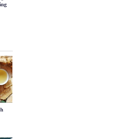
tầng
nh