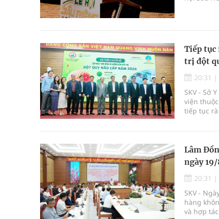
được tổ c
Krông Pắc,
Tiếp tục 
trị đột q
20:31
SKV - Sở 
viện thuộc
tiếp tục r
Lâm Đồng
ngày 19/
20:31
SKV - Ngày
hàng không
và hợp tác