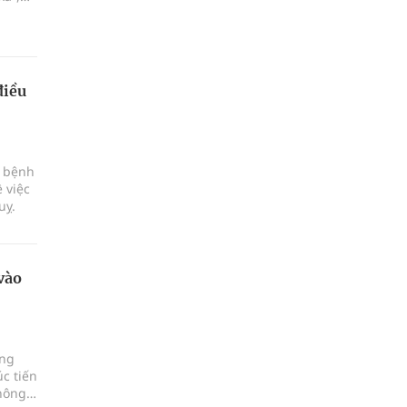
ột, xã
điều
c bệnh
 việc
uỵ.
vào
ảng
c tiến
hông,