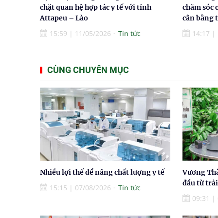
chặt quan hệ hợp tác y tế với tỉnh
chăm sóc c
Attapeu – Lào
cân bằng 
15:59
|
11/05/2026
Tin tức
14:17
|
CÙNG CHUYÊN MỤC
Nhiều lợi thế để nâng chất lượng y tế
Vương Thà
đầu từ trả
15:15
|
07/08/2026
Tin tức
09:31
|