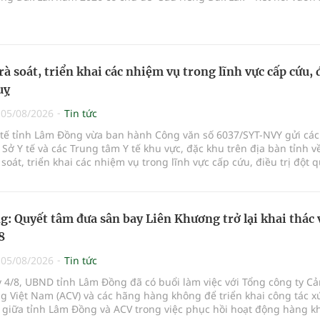
hức từ ngày 15/8/2026 đến ngày 02/9/2026 tại phường Buôn Ma Thu
 phường Tuy Hòa và một số xã trồng sầu riêng trên địa bàn tỉnh.
rà soát, triển khai các nhiệm vụ trong lĩnh vực cấp cứu, 
uỵ
|
05/08/2026
Tin tức
Y tế tỉnh Lâm Đồng vừa ban hành Công văn số 6037/SYT-NVY gửi cá
 Sở Y tế và các Trung tâm Y tế khu vực, đặc khu trên địa bàn tỉnh về
à soát, triển khai các nhiệm vụ trong lĩnh vực cấp cứu, điều trị đột q
: Quyết tâm đưa sân bay Liên Khương trở lại khai thác 
8
|
05/08/2026
Tin tức
 4/8, UBND tỉnh Lâm Đồng đã có buổi làm việc với Tổng công ty C
 Việt Nam (ACV) và các hãng hàng không để triển khai công tác xú
 giữa tỉnh Lâm Đồng và ACV trong việc phục hồi hoạt động hàng k