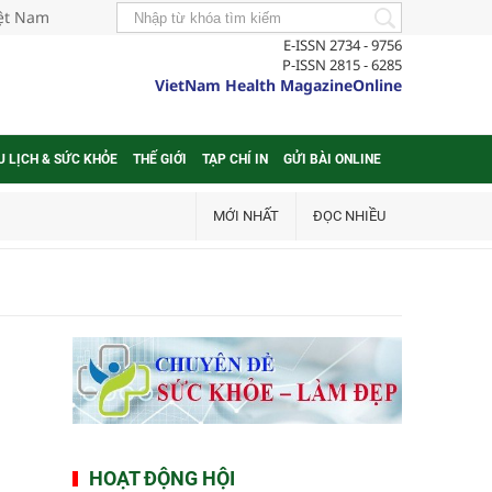
iệt Nam
E-ISSN 2734 - 9756
P-ISSN 2815 - 6285
VietNam Health MagazineOnline
U LỊCH & SỨC KHỎE
THẾ GIỚI
TẠP CHÍ IN
GỬI BÀI ONLINE
MỚI NHẤT
ĐỌC NHIỀU
HOẠT ĐỘNG HỘI