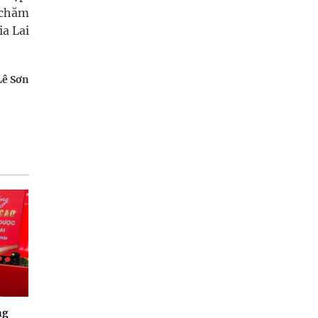
 chăm
ia Lai
Lê Sơn
ng