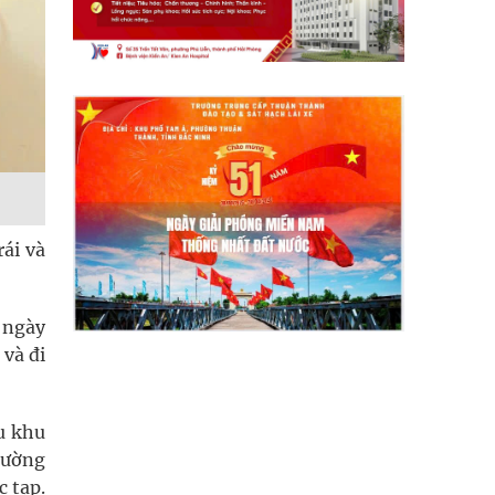
ái và
 ngày
 và đi
u khu
hường
c tạp.