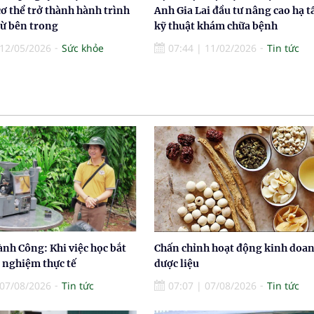
ơ thể trở thành hành trình
Anh Gia Lai đầu tư nâng cao hạ 
từ bên trong
kỹ thuật khám chữa bệnh
12/05/2026
Sức khỏe
07:44
|
11/02/2026
Tin tức
nh Công: Khi việc học bắt
Chấn chỉnh hoạt động kinh doa
i nghiệm thực tế
dược liệu
07/08/2026
Tin tức
07:07
|
07/08/2026
Tin tức