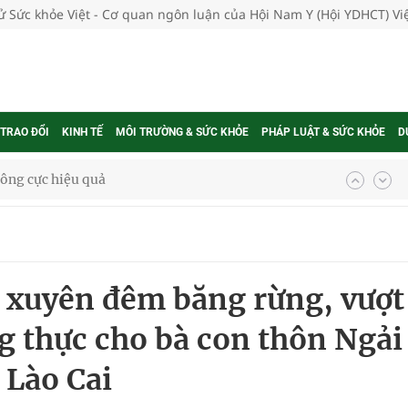
tử Sức khỏe Việt - Cơ quan ngôn luận của Hội Nam Y (Hội YDHCT) V
 TRAO ĐỔI
KINH TẾ
MÔI TRƯỜNG & SỨC KHỎE
PHÁP LUẬT & SỨC KHỎE
D
 chuyên gia
nghiệm thực tế
 xuyên đêm băng rừng, vượt
ng thực cho bà con thôn Ngải
ngừa ung thư
 Lào Cai
 Máu Của Các Loài Nhân Sâm (Panax Spp.): Tổng