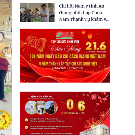
tặng quà cho 150 người
Chi hội Nam y tỉnh An
dân tại xã Tân Tập
Giang phối hợp Chùa
Nam Thạnh Tự khám và
cấp thuốc miễn phí cho
nhân dân