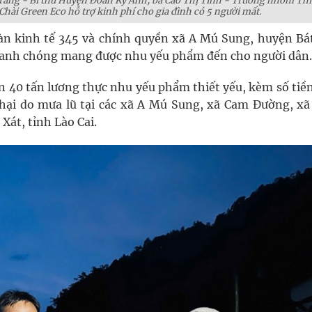
ang - Bí thư Huyện Đoàn Kỳ Anh, bà Cao Thị Tình - Trưởng nhóm Th
ài Green Eco hỗ trợ kinh phí cho gia đình có 5 người mất.
oàn kinh tế 345 và chính quyền xã A Mú Sung, huyện Bát
nhanh chóng mang được nhu yếu phẩm đến cho người dân.
n 40 tấn lương thực nhu yếu phẩm thiết yếu, kèm số tiề
t hại do mưa lũ tại các xã A Mú Sung, xã Cam Đường, x
Xát, tỉnh Lào Cai.