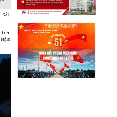
iện
 Xát,
n trên
ã Nậm