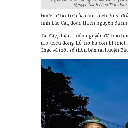
Ông Phạm Đình Vương, bà Mai Thị Huyền Tr
Nguyện Xanh Lêna Tình, Vạn Ch
Được sự hỗ trợ của cán bộ chiến sĩ đ
tỉnh Lào Cai, đoàn thiện nguyện đã 
Tại đây, đoàn thiện nguyện đã trao hơ
100 triệu đồng hỗ trợ bà con bị thiệ
Chạc và một số thôn bản tại huyện Bát 