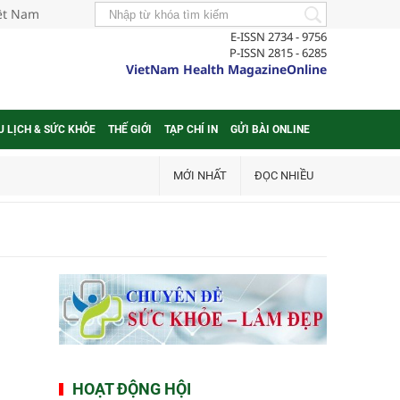
iệt Nam
E-ISSN 2734 - 9756
P-ISSN 2815 - 6285
VietNam Health MagazineOnline
U LỊCH & SỨC KHỎE
THẾ GIỚI
TẠP CHÍ IN
GỬI BÀI ONLINE
MỚI NHẤT
ĐỌC NHIỀU
HOẠT ĐỘNG HỘI