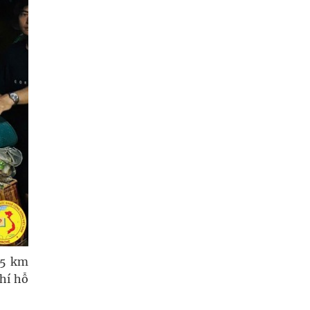
15 km
hí hỗ