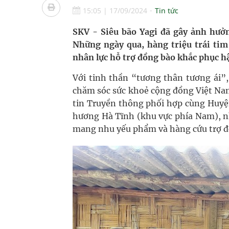
Quan Bằng Chứng Dược Lý Và Cơ Chế Phân Tử
15:05
|
17/09/2024
Tin tức
Xây dựng bản đồ mạng lưới cấp cứu ngoại viện t
SKV - Siêu bão Yagi đã gây ảnh hưởng
Những ngày qua, hàng triệu trái tim
Dự báo thời tiết ngày 08/8/2026: Bắc Bộ nắng nón
nhân lực hỗ trợ đồng bào khắc phục hậ
Đắk Lắk: Đẩy nhanh tiến độ khám sức khỏe định 
Với tinh thần “tương thân tương ái”,
chăm sóc sức khoẻ cộng đồng Việt N
Tổng hợp những cách trị thâm body nách, bẹn, m
tin Truyền thông phối hợp cùng Huyệ
hương Hà Tĩnh (khu vực phía Nam), 
mang nhu yếu phẩm và hàng cứu trợ đến