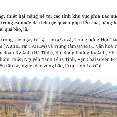
oàn quốc
, thiệt hại nặng nề tại các tỉnh khu vực phía Bắc nướ
 trong cả nước đã tích cực quyên góp tiền của, hàng h
g, nhiệt độ cao nhất 35 độ
u quả bão, lũ.
kỳ, khám sàng lọc cho người dân
 trong các ngày từ 14 - 16/9/2024, Trung ương Hội Giá
am (VACHE Tại TP.HCM) và Trung tâm UNESCO Văn hoá 
ông cực hiệu quả
n đoàn Kỳ Anh (Hà Tĩnh), Hội đồng hương Kỳ Anh, Hội
nhóm Thiện Nguyện Xanh Lêna Tình, Vạn Chài Green Ec
 tận tay người dân vùng bão, lũ tại tỉnh Lào Cai.