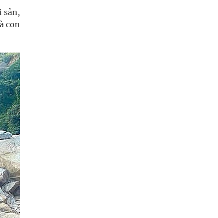
 sản,
à con