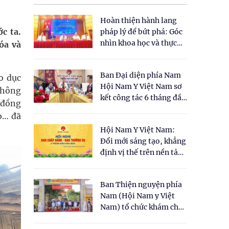
Hoàn thiện hành lang
c ta.
pháp lý để bứt phá: Góc
nhìn khoa học và thực
óa và
tiễn tại Tọa đàm " Đề
xuất một số nội dung
Ban Đại diện phía Nam
cho Luật Y dược cổ
o dục
Hội Nam Y Việt Nam sơ
truyền Việt Nam"
Thông
kết công tác 6 tháng đầu
 đồng
năm 2026
o… đã
Hội Nam Y Việt Nam:
Đổi mới sáng tạo, khẳng
định vị thế trên nền tảng
y học cổ truyền và khoa
học hiện đại
Ban Thiện nguyện phía
Nam (Hội Nam y Việt
Nam) tổ chức khám chữa
bệnh y học cổ truyền và