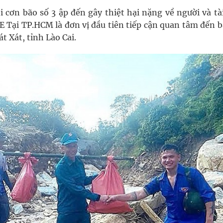
 cơn bão số 3 ập đến gây thiệt hại nặng về người và tài
 Tại TP.HCM là đơn vị đầu tiên tiếp cận quan tâm đến b
 Xát, tỉnh Lào Cai.