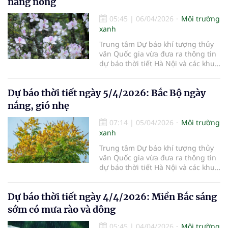
nắng nóng
05:45
|
06/04/2026
Môi trường
xanh
Trung tâm Dự báo khí tượng thủy
văn Quốc gia vừa đưa ra thông tin
dự báo thời tiết Hà Nội và các khu
vực khác trên cả nước ngày
6/4/2026.
Dự báo thời tiết ngày 5/4/2026: Bắc Bộ ngày
nắng, gió nhẹ
07:14
|
05/04/2026
Môi trường
xanh
Trung tâm Dự báo khí tượng thủy
văn Quốc gia vừa đưa ra thông tin
dự báo thời tiết Hà Nội và các khu
vực khác trên cả nước ngày
5/4/2026.
Dự báo thời tiết ngày 4/4/2026: Miền Bắc sáng
sớm có mưa rào và dông
05:45
|
04/04/2026
Môi trường