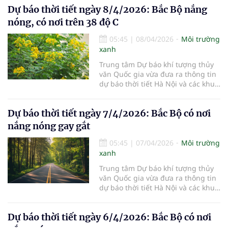
Dự báo thời tiết ngày 8/4/2026: Bắc Bộ nắng
nóng, có nơi trên 38 độ C
05:45
|
08/04/2026
Môi trường
xanh
Trung tâm Dự báo khí tượng thủy
văn Quốc gia vừa đưa ra thông tin
dự báo thời tiết Hà Nội và các khu
vực khác trên cả nước ngày
8/4/2026.
Dự báo thời tiết ngày 7/4/2026: Bắc Bộ có nơi
nắng nóng gay gắt
05:45
|
07/04/2026
Môi trường
xanh
Trung tâm Dự báo khí tượng thủy
văn Quốc gia vừa đưa ra thông tin
dự báo thời tiết Hà Nội và các khu
vực khác trên cả nước ngày
7/4/2026.
Dự báo thời tiết ngày 6/4/2026: Bắc Bộ có nơi