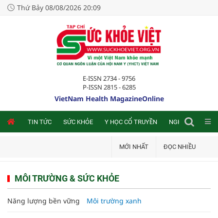
Thứ Bảy 08/08/2026 20:09
E-ISSN 2734 - 9756
P-ISSN 2815 - 6285
VietNam Health MagazineOnline
NLINE
TIN TỨC
SỨC KHỎE
Y HỌC CỔ TRUYỀN
NGHIÊN CỨU TRA
MỚI NHẤT
ĐỌC NHIỀU
MÔI TRƯỜNG & SỨC KHỎE
Năng lượng bền vững
Môi trường xanh