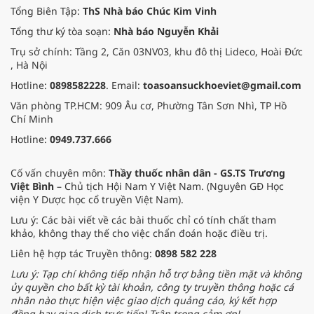
Tổng Biên Tập:
ThS Nhà báo Chúc Kim Vinh
Tổng thư ký tòa soạn:
Nhà báo Nguyễn Khải
Trụ sở chính: Tầng 2, Căn 03NV03, khu đô thị Lideco, Hoài Đức
, Hà Nội
Hotline:
0898582228
. Email:
toasoansuckhoeviet@gmail.com
Văn phòng TP.HCM: 909 Âu cơ, Phường Tân Sơn Nhì, TP Hồ
Chí Minh
Hotline:
0949.737.666
Cố vấn chuyên môn:
Thầy thuốc nhân dân - GS.TS Trương
Việt Bình
– Chủ tịch Hội Nam Y Việt Nam. (Nguyên GĐ Học
viện Y Dược học cổ truyền Việt Nam).
Lưu ý: Các bài viết về các bài thuốc chỉ có tính chất tham
khảo, không thay thế cho việc chẩn đoán hoặc điều trị.
Liên hệ hợp tác Truyền thông:
0898 582 228
Lưu ý: Tạp chí không tiếp nhận hỗ trợ bằng tiền mặt và không
ủy quyền cho bất kỳ tài khoản, công ty truyền thông hoặc cá
nhân nào thực hiện việc giao dịch quảng cáo, ký kết hợp
đồng hay giao dịch trực tiếp! Trân trọng cảm ơn!