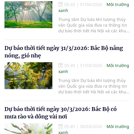
05:45
|
01/04/2026
Môi trường
xanh
Trung tâm Dự báo khí tượng thủy
văn Quốc gia vừa đưa ra thông tin
dự báo thời tiết Hà Nội và các khu
vực khác trên cả nước ngày
1/4/2026.
Dự báo thời tiết ngày 31/3/2026: Bắc Bộ nắng
nóng, gió nhẹ
05:45
|
31/03/2026
Môi trường
xanh
Trung tâm Dự báo khí tượng thủy
văn Quốc gia vừa đưa ra thông tin
dự báo thời tiết Hà Nội và các khu
vực khác trên cả nước ngày
31/3/2026.
Dự báo thời tiết ngày 30/3/2026: Bắc Bộ có
mưa rào và dông vài nơi
05:45
|
30/03/2026
Môi trường
xanh