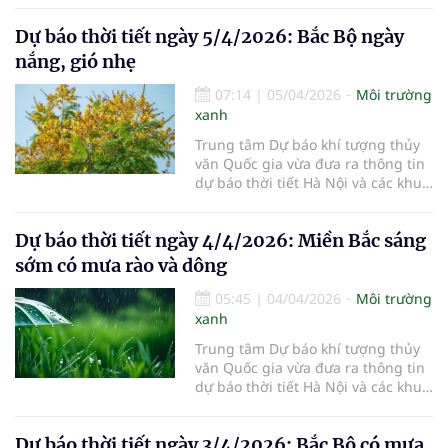
6/4/2026.
Dự báo thời tiết ngày 5/4/2026: Bắc Bộ ngày
nắng, gió nhẹ
07:14
|
05/04/2026
Môi trường
xanh
Trung tâm Dự báo khí tượng thủy
văn Quốc gia vừa đưa ra thông tin
dự báo thời tiết Hà Nội và các khu
vực khác trên cả nước ngày
5/4/2026.
Dự báo thời tiết ngày 4/4/2026: Miền Bắc sáng
sớm có mưa rào và dông
05:45
|
04/04/2026
Môi trường
xanh
Trung tâm Dự báo khí tượng thủy
văn Quốc gia vừa đưa ra thông tin
dự báo thời tiết Hà Nội và các khu
vực khác trên cả nước ngày
4/4/2026.
Dự báo thời tiết ngày 3/4/2026: Bắc Bộ có mưa