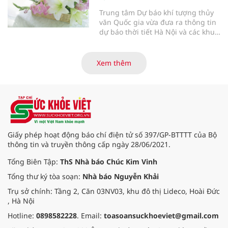
Trung tâm Dự báo khí tượng thủy
văn Quốc gia vừa đưa ra thông tin
dự báo thời tiết Hà Nội và các khu
vực khác trên cả nước ngày
30/3/2026.
Xem thêm
Giấy phép hoạt động báo chí điện tử số 397/GP-BTTTT của Bộ
thông tin và truyền thông cấp ngày 28/06/2021.
Tổng Biên Tập:
ThS Nhà báo Chúc Kim Vinh
Tổng thư ký tòa soạn:
Nhà báo Nguyễn Khải
Trụ sở chính: Tầng 2, Căn 03NV03, khu đô thị Lideco, Hoài Đức
, Hà Nội
Hotline:
0898582228
. Email:
toasoansuckhoeviet@gmail.com