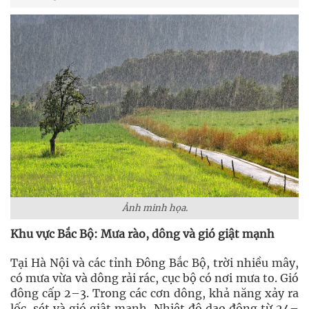
Ảnh minh họa.
Khu vực Bắc Bộ: Mưa rào, dông và gió giật mạnh
Tại Hà Nội và các tỉnh Đông Bắc Bộ, trời nhiều mây,
có mưa vừa và dông rải rác, cục bộ có nơi mưa to. Gió
đông cấp 2–3. Trong các cơn dông, khả năng xảy ra
lốc, sét và gió giật mạnh. Nhiệt độ dao động từ 24–