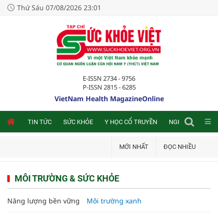
Thứ Sáu 07/08/2026 23:01
E-ISSN 2734 - 9756
P-ISSN 2815 - 6285
VietNam Health MagazineOnline
NLINE
TIN TỨC
SỨC KHỎE
Y HỌC CỔ TRUYỀN
NGHIÊN CỨU TRA
MỚI NHẤT
ĐỌC NHIỀU
MÔI TRƯỜNG & SỨC KHỎE
Năng lượng bền vững
Môi trường xanh