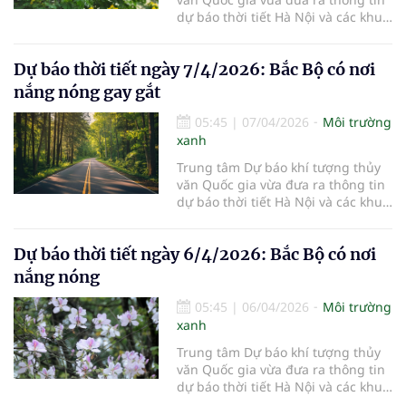
dự báo thời tiết Hà Nội và các khu
vực khác trên cả nước ngày
8/4/2026.
Dự báo thời tiết ngày 7/4/2026: Bắc Bộ có nơi
nắng nóng gay gắt
05:45
|
07/04/2026
Môi trường
xanh
Trung tâm Dự báo khí tượng thủy
văn Quốc gia vừa đưa ra thông tin
dự báo thời tiết Hà Nội và các khu
vực khác trên cả nước ngày
7/4/2026.
Dự báo thời tiết ngày 6/4/2026: Bắc Bộ có nơi
nắng nóng
05:45
|
06/04/2026
Môi trường
xanh
Trung tâm Dự báo khí tượng thủy
văn Quốc gia vừa đưa ra thông tin
dự báo thời tiết Hà Nội và các khu
vực khác trên cả nước ngày