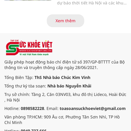
dự báo thời tiết Hà Nội và các khu
vực khác trên cả nước ngày
31/3/2026.
Xem thêm
Giấy phép hoạt động báo chí điện tử số 397/GP-BTTTT của Bộ
thông tin và truyền thông cấp ngày 28/06/2021.
Tổng Biên Tập:
ThS Nhà báo Chúc Kim Vinh
Tổng thư ký tòa soạn:
Nhà báo Nguyễn Khải
Trụ sở chính: Tầng 2, Căn 03NV03, khu đô thị Lideco, Hoài Đức
, Hà Nội
Hotline:
0898582228
. Email:
toasoansuckhoeviet@gmail.com
Văn phòng TP.HCM: 909 Âu cơ, Phường Tân Sơn Nhì, TP Hồ
Chí Minh
Hotline:
0949.737.666