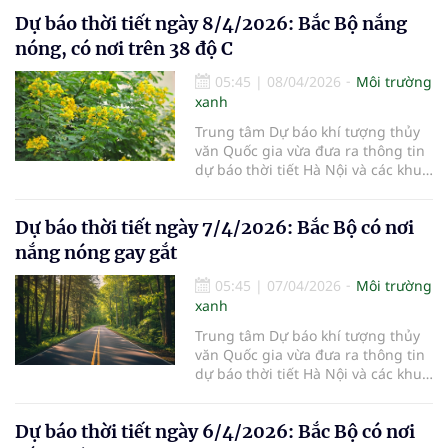
9/4/2026.
Dự báo thời tiết ngày 8/4/2026: Bắc Bộ nắng
nóng, có nơi trên 38 độ C
05:45
|
08/04/2026
Môi trường
xanh
Trung tâm Dự báo khí tượng thủy
văn Quốc gia vừa đưa ra thông tin
dự báo thời tiết Hà Nội và các khu
vực khác trên cả nước ngày
8/4/2026.
Dự báo thời tiết ngày 7/4/2026: Bắc Bộ có nơi
nắng nóng gay gắt
05:45
|
07/04/2026
Môi trường
xanh
Trung tâm Dự báo khí tượng thủy
văn Quốc gia vừa đưa ra thông tin
dự báo thời tiết Hà Nội và các khu
vực khác trên cả nước ngày
7/4/2026.
Dự báo thời tiết ngày 6/4/2026: Bắc Bộ có nơi