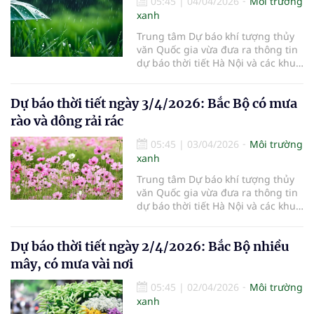
05:45
|
04/04/2026
Môi trường
xanh
Trung tâm Dự báo khí tượng thủy
văn Quốc gia vừa đưa ra thông tin
dự báo thời tiết Hà Nội và các khu
vực khác trên cả nước ngày
4/4/2026.
Dự báo thời tiết ngày 3/4/2026: Bắc Bộ có mưa
rào và dông rải rác
05:45
|
03/04/2026
Môi trường
xanh
Trung tâm Dự báo khí tượng thủy
văn Quốc gia vừa đưa ra thông tin
dự báo thời tiết Hà Nội và các khu
vực khác trên cả nước ngày
3/4/2026.
Dự báo thời tiết ngày 2/4/2026: Bắc Bộ nhiều
mây, có mưa vài nơi
05:45
|
02/04/2026
Môi trường
xanh