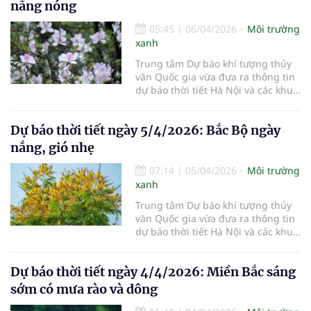
nắng nóng
05:45
|
06/04/2026
Môi trường
xanh
Trung tâm Dự báo khí tượng thủy
văn Quốc gia vừa đưa ra thông tin
dự báo thời tiết Hà Nội và các khu
vực khác trên cả nước ngày
6/4/2026.
Dự báo thời tiết ngày 5/4/2026: Bắc Bộ ngày
nắng, gió nhẹ
07:14
|
05/04/2026
Môi trường
xanh
Trung tâm Dự báo khí tượng thủy
văn Quốc gia vừa đưa ra thông tin
dự báo thời tiết Hà Nội và các khu
vực khác trên cả nước ngày
5/4/2026.
Dự báo thời tiết ngày 4/4/2026: Miền Bắc sáng
sớm có mưa rào và dông