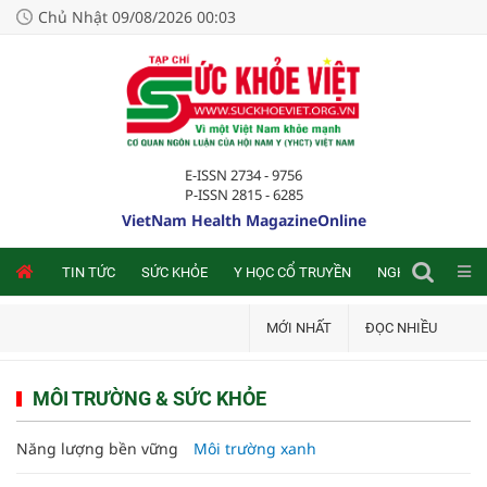
Chủ Nhật 09/08/2026 00:03
E-ISSN 2734 - 9756
P-ISSN 2815 - 6285
VietNam Health MagazineOnline
NLINE
TIN TỨC
SỨC KHỎE
Y HỌC CỔ TRUYỀN
NGHIÊN CỨU TRA
MỚI NHẤT
ĐỌC NHIỀU
MÔI TRƯỜNG & SỨC KHỎE
Năng lượng bền vững
Môi trường xanh