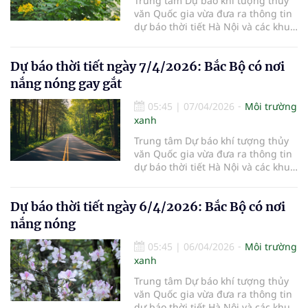
Trung tâm Dự báo khí tượng thủy
văn Quốc gia vừa đưa ra thông tin
dự báo thời tiết Hà Nội và các khu
vực khác trên cả nước ngày
8/4/2026.
Dự báo thời tiết ngày 7/4/2026: Bắc Bộ có nơi
nắng nóng gay gắt
05:45
|
07/04/2026
Môi trường
xanh
Trung tâm Dự báo khí tượng thủy
văn Quốc gia vừa đưa ra thông tin
dự báo thời tiết Hà Nội và các khu
vực khác trên cả nước ngày
7/4/2026.
Dự báo thời tiết ngày 6/4/2026: Bắc Bộ có nơi
nắng nóng
05:45
|
06/04/2026
Môi trường
xanh
Trung tâm Dự báo khí tượng thủy
văn Quốc gia vừa đưa ra thông tin
dự báo thời tiết Hà Nội và các khu