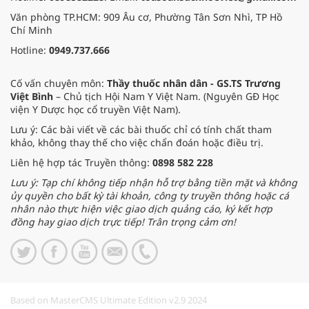
Văn phòng TP.HCM: 909 Âu cơ, Phường Tân Sơn Nhì, TP Hồ
Chí Minh
Hotline:
0949.737.666
Cố vấn chuyên môn:
Thầy thuốc nhân dân - GS.TS Trương
Việt Bình
– Chủ tịch Hội Nam Y Việt Nam. (Nguyên GĐ Học
viện Y Dược học cổ truyền Việt Nam).
Lưu ý: Các bài viết về các bài thuốc chỉ có tính chất tham
khảo, không thay thế cho việc chẩn đoán hoặc điều trị.
Liên hệ hợp tác Truyền thông:
0898 582 228
Lưu ý: Tạp chí không tiếp nhận hỗ trợ bằng tiền mặt và không
ủy quyền cho bất kỳ tài khoản, công ty truyền thông hoặc cá
nhân nào thực hiện việc giao dịch quảng cáo, ký kết hợp
đồng hay giao dịch trực tiếp! Trân trọng cảm ơn!
Based on MasterCMS Ultimate Edition v2.9 2024