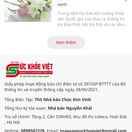
xanh
Trung tâm Dự báo khí tượng thủy
văn Quốc gia vừa đưa ra thông tin
dự báo thời tiết Hà Nội và các khu
vực khác trên cả nước ngày
30/3/2026.
Xem thêm
Giấy phép hoạt động báo chí điện tử số 397/GP-BTTTT của Bộ
thông tin và truyền thông cấp ngày 28/06/2021.
Tổng Biên Tập:
ThS Nhà báo Chúc Kim Vinh
Tổng thư ký tòa soạn:
Nhà báo Nguyễn Khải
Trụ sở chính: Tầng 2, Căn 03NV03, khu đô thị Lideco, Hoài Đức
, Hà Nội
Hotline:
0898582228
. Email:
toasoansuckhoeviet@gmail.com