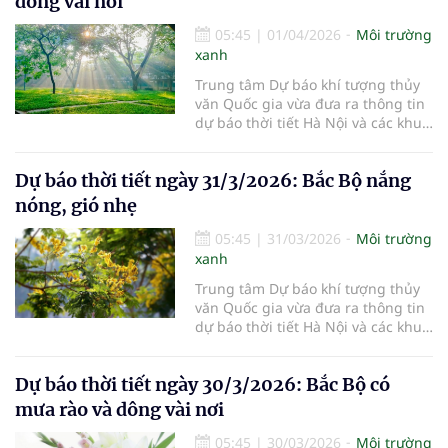
dông vài nơi
05:45
|
01/04/2026
Môi trường
xanh
Trung tâm Dự báo khí tượng thủy
văn Quốc gia vừa đưa ra thông tin
dự báo thời tiết Hà Nội và các khu
vực khác trên cả nước ngày
1/4/2026.
Dự báo thời tiết ngày 31/3/2026: Bắc Bộ nắng
nóng, gió nhẹ
05:45
|
31/03/2026
Môi trường
xanh
Trung tâm Dự báo khí tượng thủy
văn Quốc gia vừa đưa ra thông tin
dự báo thời tiết Hà Nội và các khu
vực khác trên cả nước ngày
31/3/2026.
Dự báo thời tiết ngày 30/3/2026: Bắc Bộ có
mưa rào và dông vài nơi
05:45
|
30/03/2026
Môi trường