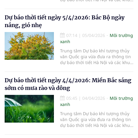
vực khác trên cả nước ngày
6/4/2026.
Dự báo thời tiết ngày 5/4/2026: Bắc Bộ ngày
nắng, gió nhẹ
07:14
|
05/04/2026
Môi trường
xanh
Trung tâm Dự báo khí tượng thủy
văn Quốc gia vừa đưa ra thông tin
dự báo thời tiết Hà Nội và các khu
vực khác trên cả nước ngày
5/4/2026.
Dự báo thời tiết ngày 4/4/2026: Miền Bắc sáng
sớm có mưa rào và dông
05:45
|
04/04/2026
Môi trường
xanh
Trung tâm Dự báo khí tượng thủy
văn Quốc gia vừa đưa ra thông tin
dự báo thời tiết Hà Nội và các khu
vực khác trên cả nước ngày
4/4/2026.