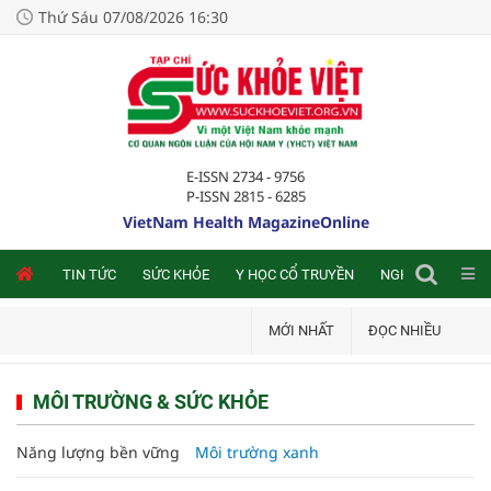
Thứ Sáu 07/08/2026 16:30
E-ISSN 2734 - 9756
P-ISSN 2815 - 6285
VietNam Health MagazineOnline
NLINE
TIN TỨC
SỨC KHỎE
Y HỌC CỔ TRUYỀN
NGHIÊN CỨU TRA
MỚI NHẤT
ĐỌC NHIỀU
MÔI TRƯỜNG & SỨC KHỎE
Năng lượng bền vững
Môi trường xanh