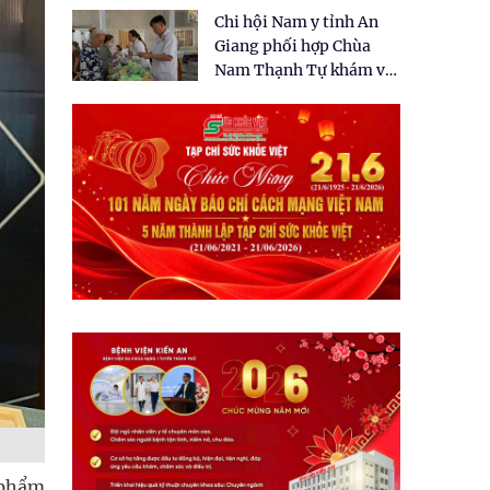
tặng quà cho 150 người
Chi hội Nam y tỉnh An
dân tại xã Tân Tập
Giang phối hợp Chùa
Nam Thạnh Tự khám và
cấp thuốc miễn phí cho
nhân dân
 phẩm