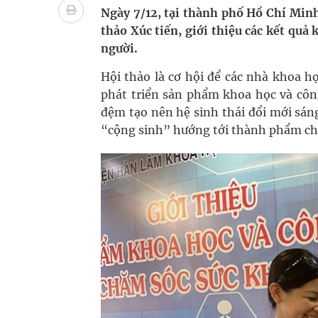
Quan Bằng Chứng Dược Lý Và Cơ Chế Phân Tử
Ngày 7/12, tại thành phố Hồ Chí Min
thảo Xúc tiến, giới thiệu các kết qu
Xây dựng bản đồ mạng lưới cấp cứu ngoại viện t
người.
"Nền kinh tế bạc" có thể trở thành động lực tăn
Hội thảo là cơ hội để các nhà khoa h
phát triển sản phẩm khoa học và côn
Đắk Lắk: Đẩy nhanh tiến độ khám sức khỏe định 
đệm tạo nên hệ sinh thái đổi mới sáng
“cộng sinh” hướng tới thành phẩm ch
Tổng hợp những cách trị thâm body nách, bẹn, m