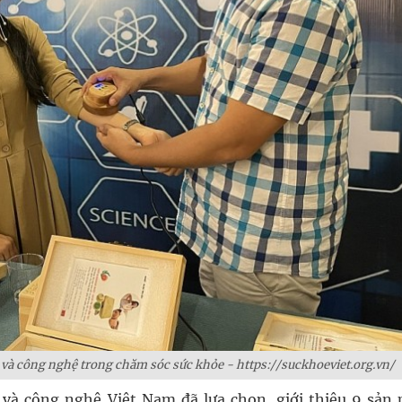
ọc và công nghệ trong chăm sóc sức khỏe - https://suckhoeviet.org.vn/
 và công nghệ Việt Nam đã lựa chọn, giới thiệu 9 sản