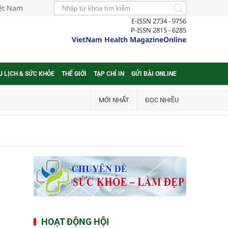
iệt Nam
E-ISSN 2734 - 9756
P-ISSN 2815 - 6285
VietNam Health MagazineOnline
U LỊCH & SỨC KHỎE
THẾ GIỚI
TẠP CHÍ IN
GỬI BÀI ONLINE
MỚI NHẤT
ĐỌC NHIỀU
HOẠT ĐỘNG HỘI