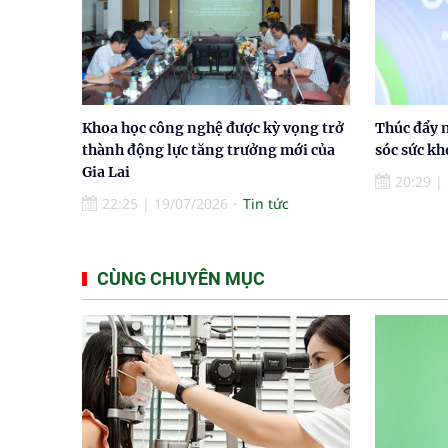
Khoa học công nghệ được kỳ vọng trở
Thúc đẩy 
thành động lực tăng trưởng mới của
sóc sức k
Gia Lai
20:29
|
22:25
|
19/07/2026
Tin tức
CÙNG CHUYÊN MỤC