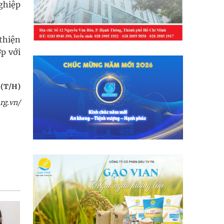
ghiệp
 thiện
p với
 (T/H)
rg.vn/