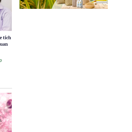
e tích
quan
p