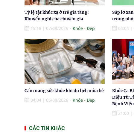
Tỷ lệ tật khúc xạ ở trẻ gia tăng:
Súp lơ xa
Khuyến nghị của chuyên gia
trong phò
15:18
|
07/08/2026
Khỏe - Đẹp
04:04
|
Cẩm nang sức khỏe khi du lịch mùa hè
Khúc Ca B
Điệu Từ T
04:04
|
05/08/2026
Khỏe - Đẹp
Bệnh Viện
21:00
|
CÁC TIN KHÁC