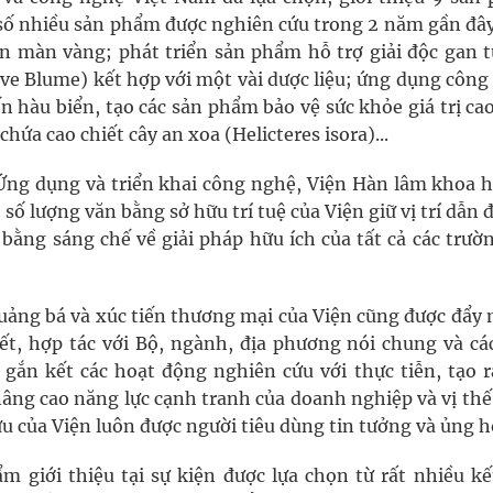
 số nhiều sản phẩm được nghiên cứu trong 2 năm gần đây
 màn vàng; phát triển sản phẩm hỗ trợ giải độc gan t
rve Blume) kết hợp với một vài dược liệu; ứng dụng công
 hàu biển, tạo các sản phẩm bảo vệ sức khỏe giá trị ca
ứa cao chiết cây an xoa (Helicteres isora)...
ng dụng và triển khai công nghệ, Viện Hàn lâm khoa h
số lượng văn bằng sở hữu trí tuệ của Viện giữ vị trí dẫn 
ằng sáng chế về giải pháp hữu ích của tất cả các trườn
 quảng bá và xúc tiến thương mại của Viện cũng được đẩy
kết, hợp tác với Bộ, ngành, địa phương nói chung và cá
gắn kết các hoạt động nghiên cứu với thực tiễn, tạo r
nâng cao năng lực cạnh tranh của doanh nghiệp và vị th
ứu của Viện luôn được người tiêu dùng tin tưởng và ủng h
 giới thiệu tại sự kiện được lựa chọn từ rất nhiều kế