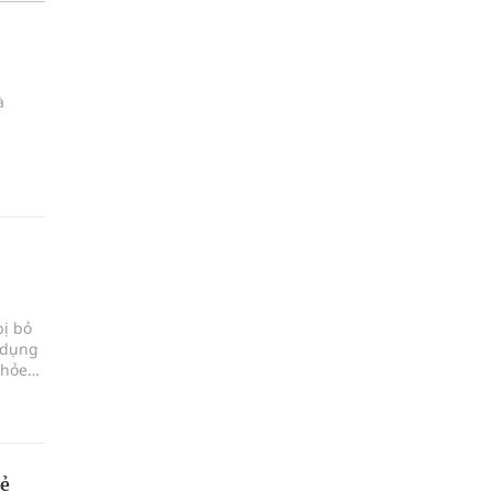
à
bị bỏ
 dụng
khỏe
rẻ