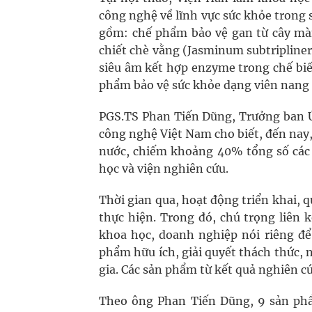
công nghệ về lĩnh vực sức khỏe trong
gồm: chế phẩm bảo vệ gan từ cây màn
chiết chè vằng (Jasminum subtripline
siêu âm kết hợp enzyme trong chế biến
phẩm bảo vệ sức khỏe dạng viên nang ch
PGS.TS Phan Tiến Dũng, Trưởng ban Ứ
công nghệ Việt Nam cho biết, đến nay, 
nước, chiếm khoảng 40% tổng số các b
học và viện nghiên cứu.
Thời gian qua, hoạt động triển khai,
thực hiện. Trong đó, chú trọng liên 
khoa học, doanh nghiệp nói riêng để 
phẩm hữu ích, giải quyết thách thức, 
gia. Các sản phẩm từ kết quả nghiên c
Theo ông Phan Tiến Dũng, 9 sản phẩm