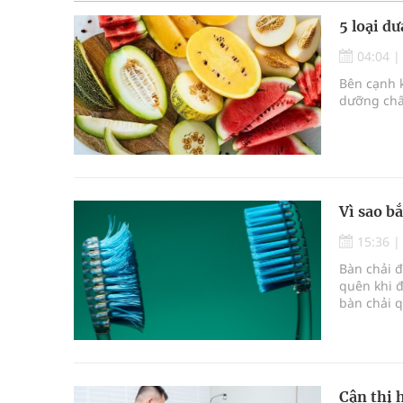
5 loại d
04:04
Bên cạnh k
dưỡng chất
Vì sao b
15:36
Bàn chải 
quên khi đ
bàn chải 
răng miệng
Cận thị 