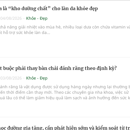
ưa là “kho dưỡng chất” cho làn da khỏe đẹp
|
04/08/2026
Khỏe - Đẹp
hả năng giải nhiệt vào mùa hè, nhiều loại dưa còn chứa vitamin v
 hỗ trợ sức khỏe làn da...
ắt buộc phải thay bàn chải đánh răng theo định kỳ?
|
03/08/2026
Khỏe - Đẹp
đánh răng là vật dụng được sử dụng hàng ngày nhưng lại thường 
ến thời điểm cần thay mới. Theo các chuyên gia nha khoa, việc sử
quá lâu có thể làm giảm hiệu quả làm sạch và ảnh hưởng đến sức 
...
học đường gia tăng, cần phát hiện sớm và kiểm soát từ t