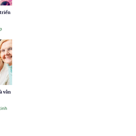
triển
p
à vẫn
tinh