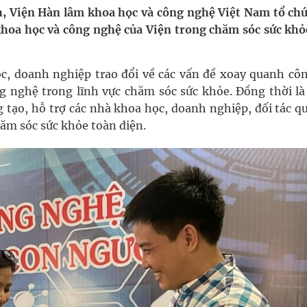
h, Viện Hàn lâm khoa học và công nghệ Việt Nam tổ chứ
ả khoa học và công nghệ của Viện trong chăm sóc sức khỏ
oàn quốc
g trưởng mới của Việt Nam
ọc, doanh nghiệp trao đổi về các vấn đề xoay quanh côn
g nghệ trong lĩnh vực chăm sóc sức khỏe. Đồng thời là
kỳ, khám sàng lọc cho người dân
 tạo, hỗ trợ các nhà khoa học, doanh nghiệp, đối tác q
ăm sóc sức khỏe toàn diện.
ông cực hiệu quả