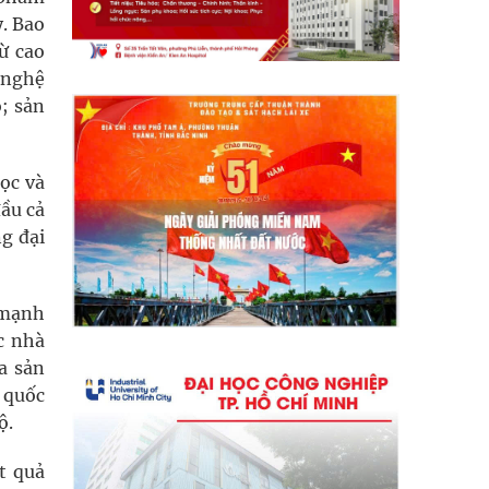
. Bao
ừ cao
 nghệ
o; sản
ọc và
đầu cả
g đại
 mạnh
c nhà
a sản
ế quốc
ộ.
t quả