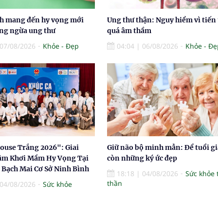
nh mang đến hy vọng mới
Ung thư thận: Nguy hiểm vì tiến 
ng ngừa ung thư
quá âm thầm
07/08/2026
Khỏe - Đẹp
04:04
|
06/08/2026
Khỏe - Đẹ
louse Trắng 2026": Giai
Giữ não bộ minh mẫn: Để tuổi gi
âm Khơi Mầm Hy Vọng Tại
còn những ký ức đẹp
 Bạch Mai Cơ Sở Ninh Bình
18:18
|
04/08/2026
Sức khỏe 
thần
04/08/2026
Sức khỏe