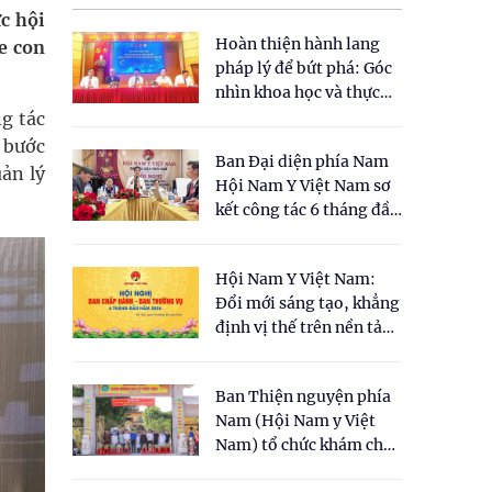
c hội
Hoàn thiện hành lang
e con
pháp lý để bứt phá: Góc
nhìn khoa học và thực
tiễn tại Tọa đàm " Đề
g tác
xuất một số nội dung
 bước
Ban Đại diện phía Nam
cho Luật Y dược cổ
uản lý
Hội Nam Y Việt Nam sơ
truyền Việt Nam"
kết công tác 6 tháng đầu
năm 2026
Hội Nam Y Việt Nam:
Đổi mới sáng tạo, khẳng
định vị thế trên nền tảng
y học cổ truyền và khoa
học hiện đại
Ban Thiện nguyện phía
Nam (Hội Nam y Việt
Nam) tổ chức khám chữa
bệnh y học cổ truyền và