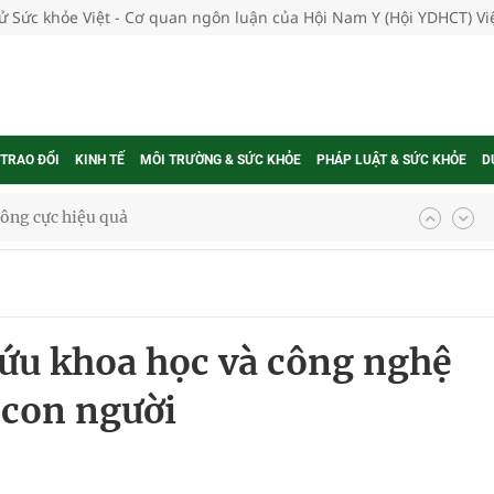
tử Sức khỏe Việt - Cơ quan ngôn luận của Hội Nam Y (Hội YDHCT) V
 TRAO ĐỔI
KINH TẾ
MÔI TRƯỜNG & SỨC KHỎE
PHÁP LUẬT & SỨC KHỎE
D
 chuyên gia
nghiệm thực tế
cứu khoa học và công nghệ
 con người
ngừa ung thư
 Máu Của Các Loài Nhân Sâm (Panax Spp.): Tổng