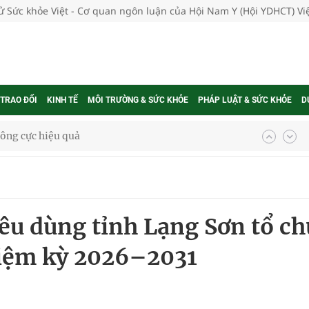
tử Sức khỏe Việt - Cơ quan ngôn luận của Hội Nam Y (Hội YDHCT) V
 TRAO ĐỔI
KINH TẾ
MÔI TRƯỜNG & SỨC KHỎE
PHÁP LUẬT & SỨC KHỎE
D
ông cực hiệu quả
 chuyên gia
iêu dùng tỉnh Lạng Sơn tổ ch
nghiệm thực tế
hiệm kỳ 2026–2031
ngừa ung thư