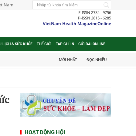
iệt Nam
E-ISSN 2734 - 9756
P-ISSN 2815 - 6285
VietNam Health MagazineOnline
U LỊCH & SỨC KHỎE
THẾ GIỚI
TẠP CHÍ IN
GỬI BÀI ONLINE
MỚI NHẤT
ĐỌC NHIỀU
ức
HOẠT ĐỘNG HỘI