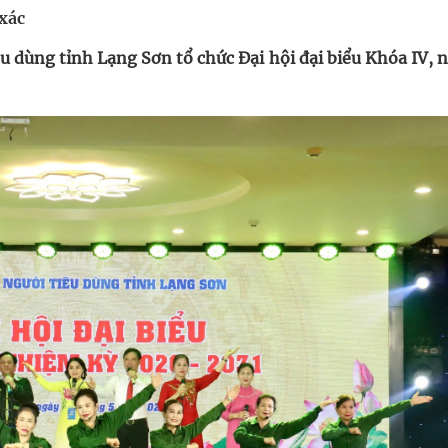
 Máu Của Các Loài Nhân Sâm (Panax Spp.): Tổng
 xác
êu dùng tỉnh Lạng Sơn tổ chức Đại hội đại biểu Khóa IV,
oàn quốc
g, nhiệt độ cao nhất 35 độ
kỳ, khám sàng lọc cho người dân