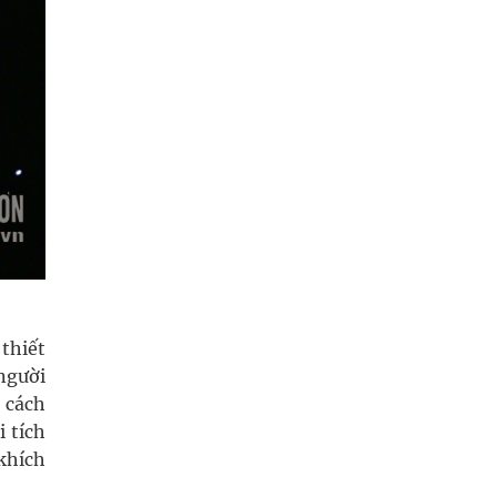
thiết
người
n cách
i tích
khích