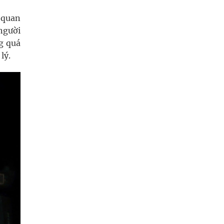
ơ quan
 người
g quá
lý.