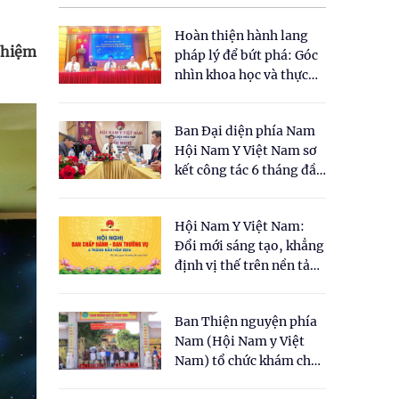
Hoàn thiện hành lang
 nhiệm
pháp lý để bứt phá: Góc
nhìn khoa học và thực
tiễn tại Tọa đàm " Đề
xuất một số nội dung
Ban Đại diện phía Nam
cho Luật Y dược cổ
Hội Nam Y Việt Nam sơ
truyền Việt Nam"
kết công tác 6 tháng đầu
năm 2026
Hội Nam Y Việt Nam:
Đổi mới sáng tạo, khẳng
định vị thế trên nền tảng
y học cổ truyền và khoa
học hiện đại
Ban Thiện nguyện phía
Nam (Hội Nam y Việt
Nam) tổ chức khám chữa
bệnh y học cổ truyền và