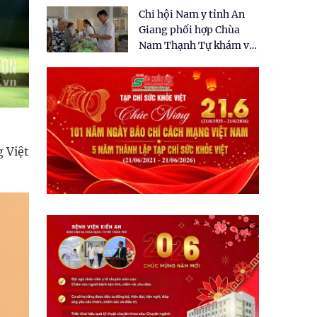
tặng quà cho 150 người
Chi hội Nam y tỉnh An
dân tại xã Tân Tập
Giang phối hợp Chùa
Nam Thạnh Tự khám và
cấp thuốc miễn phí cho
nhân dân
g Việt