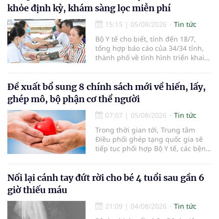
khỏe định kỳ, khám sàng lọc miễn phí
15:15
|
05/08/2026
Tin tức
Bộ Y tế cho biết, tính đến 18/7,
tổng hợp báo cáo của 34/34 tỉnh,
thành phố về tình hình triển khai
khám sức khỏe định kỳ, khám sàng
lọc miễn phí cho người dân, ghi
nhận 32.286.360 người, chiếm gần
Đề xuất bổ sung 8 chính sách mới về hiến, lấy,
30% dân số cả nước đã được khám
ghép mô, bộ phận cơ thể người
sức khỏe định kỳ năm nay.
07:07
|
05/08/2026
Tin tức
Trong thời gian tới, Trung tâm
Điều phối ghép tạng quốc gia sẽ
tiếp tục phối hợp Bộ Y tế, các bệnh
viện và các cơ quan liên quan để
mở rộng mạng lưới điều phối, tăng
cường truyền thông, hoàn thiện
Nối lại cánh tay đứt rời cho bé 4 tuổi sau gần 6
quy trình chuyên môn và hệ thống
giờ thiếu máu
pháp luật để thúc đẩy lĩnh vực
hiến và ghép mô tạng.
21:09
|
04/08/2026
Tin tức