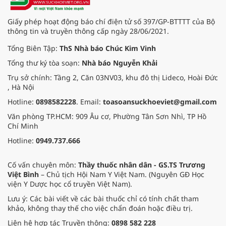
an toàn thực phẩm trong giai đoạn
mới.
Giấy phép hoạt động báo chí điện tử số 397/GP-BTTTT của Bộ
thông tin và truyền thông cấp ngày 28/06/2021.
Tổng Biên Tập:
ThS Nhà báo Chúc Kim Vinh
Tổng thư ký tòa soạn:
Nhà báo Nguyễn Khải
Trụ sở chính: Tầng 2, Căn 03NV03, khu đô thị Lideco, Hoài Đức
, Hà Nội
Hotline:
0898582228
. Email:
toasoansuckhoeviet@gmail.com
Văn phòng TP.HCM: 909 Âu cơ, Phường Tân Sơn Nhì, TP Hồ
Chí Minh
Hotline:
0949.737.666
Cố vấn chuyên môn:
Thầy thuốc nhân dân - GS.TS Trương
Việt Bình
– Chủ tịch Hội Nam Y Việt Nam. (Nguyên GĐ Học
viện Y Dược học cổ truyền Việt Nam).
Lưu ý: Các bài viết về các bài thuốc chỉ có tính chất tham
khảo, không thay thế cho việc chẩn đoán hoặc điều trị.
Liên hệ hợp tác Truyền thông:
0898 582 228