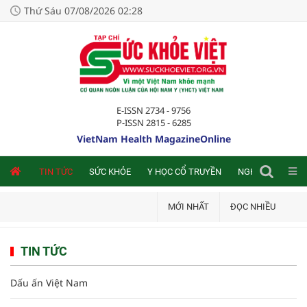
Thứ Sáu 07/08/2026 02:28
E-ISSN 2734 - 9756
P-ISSN 2815 - 6285
VietNam Health MagazineOnline
NLINE
TIN TỨC
SỨC KHỎE
Y HỌC CỔ TRUYỀN
NGHIÊN CỨU TRA
MỚI NHẤT
ĐỌC NHIỀU
TIN TỨC
Dấu ấn Việt Nam