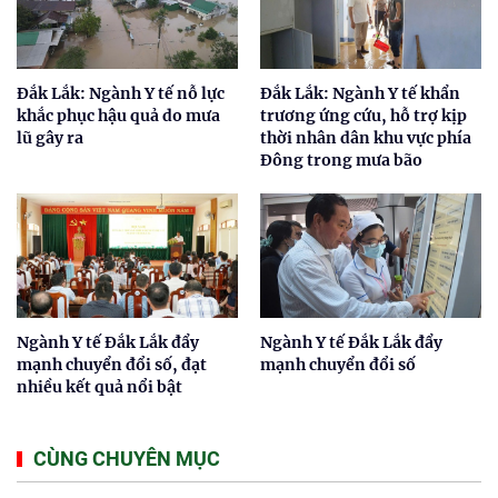
Đắk Lắk: Ngành Y tế nỗ lực
Đắk Lắk: Ngành Y tế khẩn
khắc phục hậu quả do mưa
trương ứng cứu, hỗ trợ kịp
lũ gây ra
thời nhân dân khu vực phía
Đông trong mưa bão
Ngành Y tế Đắk Lắk đẩy
Ngành Y tế Đắk Lắk đẩy
mạnh chuyển đổi số, đạt
mạnh chuyển đổi số
nhiều kết quả nổi bật
CÙNG CHUYÊN MỤC