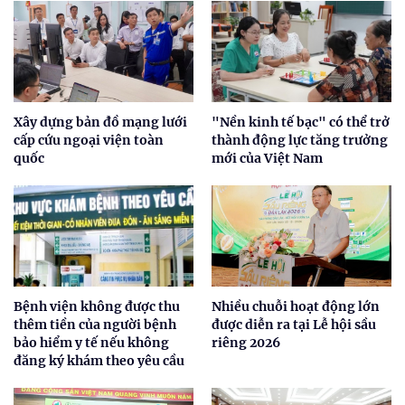
Xây dựng bản đồ mạng lưới
"Nền kinh tế bạc" có thể trở
cấp cứu ngoại viện toàn
thành động lực tăng trưởng
quốc
mới của Việt Nam
Bệnh viện không được thu
Nhiều chuỗi hoạt động lớn
thêm tiền của người bệnh
được diễn ra tại Lễ hội sầu
bảo hiểm y tế nếu không
riêng 2026
đăng ký khám theo yêu cầu