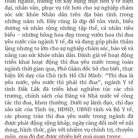
toàn ngành, hướng tới xây dựng một nền y tế hiện
đại, nhân văn, phục vụ tốt hơn cho sự nghiệp chăm
sóc sức khỏe Nhân dân trên địa bàn tỉnh trong
những năm tới. Đây cũng là dịp để tôn vinh, biểu
dương và nhân rộng những tập thể, cá nhân tiêu
biểu – những bông hoa đẹp trong vườn hoa thi đua
yêu nước của ngành Y tế, đã và đang góp phần thầm
lặng nhưng to lớn cho sự nghiệp chăm sóc, bảo vệ và
nâng cao sức khỏe nhân dân. Đánh giá về hoạt động
triển khai hoạt động thi đua yêu nước trong toàn
ngành thời gian qua, Phó Giám đốc Sở cho biết, thực
hiện lời dạy của Chủ tịch Hồ Chí Minh: “Thi đua là
yêu nước, yêu nước thì phải thi đua”, ngành Y tế
tỉnh Đắk Lắk đã triển khai nghiêm túc các chủ
trương, chính sách của Đảng và Nhà nước về công
tác thi đua, khen thưởng. Dưới sự lãnh đạo, chỉ đạo
sâu sát của Tỉnh ủy, HĐND, UBND tỉnh và Bộ Y tế,
các phong trào thi đua yêu nước trong ngành đã
được phát động rộng khắp, ngày càng đổi mới về nội
dung, hình thức, gắn với nhiệm vụ chính trị, chuyên
môn, qua đó đạt được nhiều kết quả quan trọng.