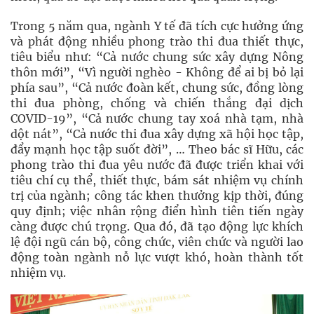
Trong 5 năm qua, ngành Y tế đã tích cực hưởng ứng
và phát động nhiều phong trào thi đua thiết thực,
tiêu biểu như: “Cả nước chung sức xây dựng Nông
thôn mới”, “Vì người nghèo - Không để ai bị bỏ lại
phía sau”, “Cả nước đoàn kết, chung sức, đồng lòng
thi đua phòng, chống và chiến thắng đại dịch
COVID-19”, “Cả nước chung tay xoá nhà tạm, nhà
dột nát”, “Cả nước thi đua xây dựng xã hội học tập,
đẩy mạnh học tập suốt đời”, … Theo bác sĩ Hữu, các
phong trào thi đua yêu nước đã được triển khai với
tiêu chí cụ thể, thiết thực, bám sát nhiệm vụ chính
trị của ngành; công tác khen thưởng kịp thời, đúng
quy định; việc nhân rộng điển hình tiên tiến ngày
càng được chú trọng. Qua đó, đã tạo động lực khích
lệ đội ngũ cán bộ, công chức, viên chức và người lao
động toàn ngành nỗ lực vượt khó, hoàn thành tốt
nhiệm vụ.