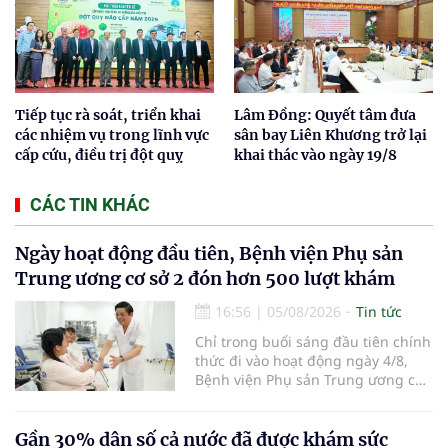
Tiếp tục rà soát, triển khai
Lâm Đồng: Quyết tâm đưa
các nhiệm vụ trong lĩnh vực
sân bay Liên Khương trở lại
cấp cứu, điều trị đột quỵ
khai thác vào ngày 19/8
CÁC TIN KHÁC
Ngày hoạt động đầu tiên, Bệnh viện Phụ sản
Trung ương cơ sở 2 đón hơn 500 lượt khám
16:56
|
05/08/2026
Tin tức
Chỉ trong buổi sáng đầu tiên chính
thức đi vào hoạt động ngày 4/8,
Bệnh viện Phụ sản Trung ương cơ
sở 2 đã tiếp đón hơn 500 lượt
người đến khám, điều trị và đón
em bé đầu tiên chào đời.
Gần 30% dân số cả nước đã được khám sức