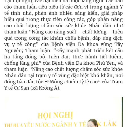
Tại hội nghị, các đại biểu đã được lắng nghe các báo
cáo tham luận tiêu biểu từ các đơn vị trong ngành Y
tế tỉnh nhà, phản ánh nhiều sáng kiến, giải pháp
hiệu quả trong thực tiễn công tác, góp phần nâng
cao chất lượng chăm sóc sức khỏe Nhân dân như
tham luận “Nâng cao năng suất – chất lượng – hiệu
quả trong công tác khám chữa bệnh, đáp ứng dịch
vụ y tế công” của Bệnh viện Đa khoa vùng Tây
Nguyên; Tham luận: “Đẩy mạnh phát triển kết cấu
hạ tầng đồng bộ, hiện đại; thực hành tiết kiệm,
chống lãng phí” của Bệnh viện Đa khoa Phú Yên, và
tham luận “Nâng cao chất lượng chăm sóc sức khỏe
Nhân dân tại trạm y tế vùng đặc biệt khó khăn, nơi
đồng bào dân tộc H’Mông chiếm tỷ lệ cao” của Trạm
Y tế Cư San (xã Krông Á).