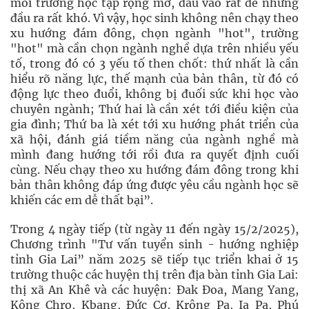
môi trường học tập rộng mở, đầu vào rất dễ nhưng
đầu ra rất khó. Vì vậy, học sinh không nên chạy theo
xu hướng đám đông, chọn ngành "hot", trường
"hot" mà cần chọn ngành nghề dựa trên nhiều yếu
tố, trong đó có 3 yếu tố then chốt: thứ nhất là cần
hiểu rõ năng lực, thế mạnh của bản thân, từ đó có
động lực theo đuổi, không bị đuối sức khi học vào
chuyên ngành; Thứ hai là cần xét tới điều kiện của
gia đình; Thứ ba là xét tới xu hướng phát triển của
xã hội, đánh giá tiềm năng của ngành nghề mà
mình đang hướng tới rồi đưa ra quyết định cuối
cùng. Nếu chạy theo xu hướng đám đông trong khi
bản thân không đáp ứng được yêu cầu ngành học sẽ
khiến các em dễ thất bại”.
Trong 4 ngày tiếp (từ ngày 11 đến ngày 15/2/2025),
Chương trình "Tư vấn tuyển sinh - hướng nghiệp
tỉnh Gia Lai” năm 2025 sẽ tiếp tục triển khai ở 15
trường thuộc các huyện thị trên địa bàn tỉnh Gia Lai:
thị xã An Khê và các huyện: Đak Đoa, Mang Yang,
Kông Chro, Kbang, Đức Cơ, Krông Pa, Ia Pa, Phú