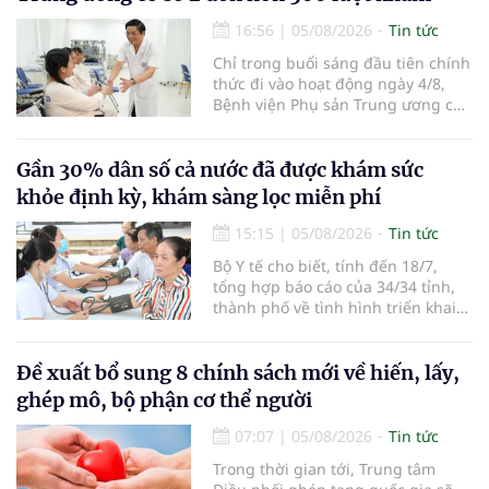
hàng không, thúc đẩy mở mới các
đường bay nội địa và quốc tế.
16:56
|
05/08/2026
Tin tức
Chỉ trong buổi sáng đầu tiên chính
thức đi vào hoạt động ngày 4/8,
Bệnh viện Phụ sản Trung ương cơ
sở 2 đã tiếp đón hơn 500 lượt
người đến khám, điều trị và đón
em bé đầu tiên chào đời.
Gần 30% dân số cả nước đã được khám sức
khỏe định kỳ, khám sàng lọc miễn phí
15:15
|
05/08/2026
Tin tức
Bộ Y tế cho biết, tính đến 18/7,
tổng hợp báo cáo của 34/34 tỉnh,
thành phố về tình hình triển khai
khám sức khỏe định kỳ, khám sàng
lọc miễn phí cho người dân, ghi
nhận 32.286.360 người, chiếm gần
Đề xuất bổ sung 8 chính sách mới về hiến, lấy,
30% dân số cả nước đã được khám
ghép mô, bộ phận cơ thể người
sức khỏe định kỳ năm nay.
07:07
|
05/08/2026
Tin tức
Trong thời gian tới, Trung tâm