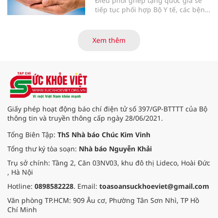
Điều phối ghép tạng quốc gia sẽ
tiếp tục phối hợp Bộ Y tế, các bệnh
viện và các cơ quan liên quan để
mở rộng mạng lưới điều phối, tăng
cường truyền thông, hoàn thiện
Xem thêm
quy trình chuyên môn và hệ thống
pháp luật để thúc đẩy lĩnh vực
hiến và ghép mô tạng.
Giấy phép hoạt động báo chí điện tử số 397/GP-BTTTT của Bộ
thông tin và truyền thông cấp ngày 28/06/2021.
Tổng Biên Tập:
ThS Nhà báo Chúc Kim Vinh
Tổng thư ký tòa soạn:
Nhà báo Nguyễn Khải
Trụ sở chính: Tầng 2, Căn 03NV03, khu đô thị Lideco, Hoài Đức
, Hà Nội
Hotline:
0898582228
. Email:
toasoansuckhoeviet@gmail.com
Văn phòng TP.HCM: 909 Âu cơ, Phường Tân Sơn Nhì, TP Hồ
Chí Minh