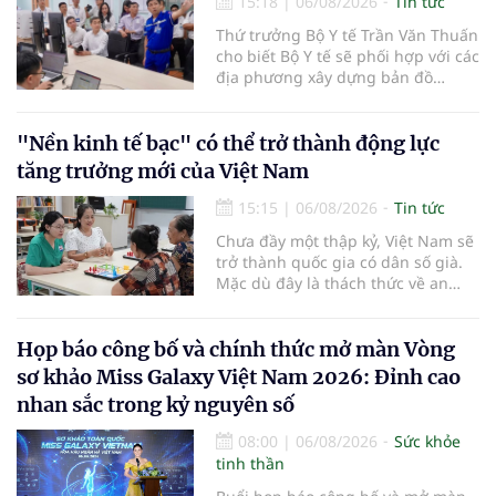
15:18
|
06/08/2026
Tin tức
Thứ trưởng Bộ Y tế Trần Văn Thuấn
cho biết Bộ Y tế sẽ phối hợp với các
địa phương xây dựng bản đồ
mạng lưới cấp cứu ngoại viện,
đồng thời chuẩn hóa đào tạo, hoàn
thiện cơ chế tài chính và đa dạng
"Nền kinh tế bạc" có thể trở thành động lực
hóa phương tiện nhằm nâng cao
tăng trưởng mới của Việt Nam
năng lực cấp cứu trước viện trên
phạm vi cả nước.
15:15
|
06/08/2026
Tin tức
Chưa đầy một thập kỷ, Việt Nam sẽ
trở thành quốc gia có dân số già.
Mặc dù đây là thách thức về an
sinh xã hội, tuy nhiên cũng mở ra
"nền kinh tế bạc", lĩnh vực dự báo
có giá trị hàng tỷ USD.
Họp báo công bố và chính thức mở màn Vòng
sơ khảo Miss Galaxy Việt Nam 2026: Đỉnh cao
nhan sắc trong kỷ nguyên số
08:00
|
06/08/2026
Sức khỏe
tinh thần