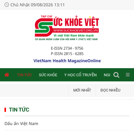
Chủ Nhật 09/08/2026 13:11
E-ISSN 2734 - 9756
P-ISSN 2815 - 6285
VietNam Health MagazineOnline
NLINE
TIN TỨC
SỨC KHỎE
Y HỌC CỔ TRUYỀN
NGHIÊN CỨU TRA
MỚI NHẤT
ĐỌC NHIỀU
TIN TỨC
Dấu ấn Việt Nam