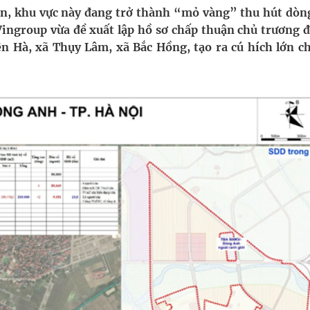
ầm
n, khu vực này đang trở thành “mỏ vàng” thu hút dòn
ingroup vừa đề xuất lập hồ sơ chấp thuận chủ trương đ
i sầu riêng 2026
ên Hà, xã Thụy Lâm, xã Bắc Hồng, tạo ra cú hích lớn ch
nh vực cấp cứu, điều trị đột quỵ
 lại khai thác vào ngày 19/8
 Máu Của Các Loài Nhân Sâm (Panax Spp.): Tổng
oàn quốc