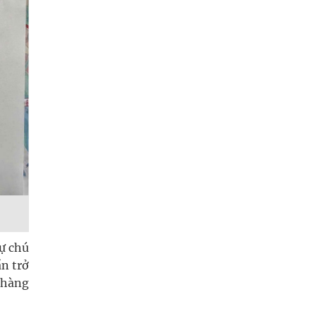
sự chú
ần trở
 hàng