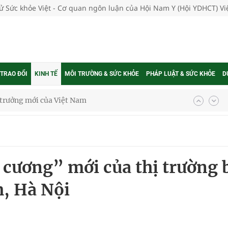
tử Sức khỏe Việt - Cơ quan ngôn luận của Hội Nam Y (Hội YDHCT) V
 TRAO ĐỔI
KINH TẾ
MÔI TRƯỜNG & SỨC KHỎE
PHÁP LUẬT & SỨC KHỎE
D
g trưởng mới của Việt Nam
phương hai cấp trong quản lý hoạt động nha khoa,
 cương” mới của thị trường 
uồn lực cho môi trường và cộng đồng
, Hà Nội
ệnh bảo hiểm y tế nếu không đăng ký khám theo yêu