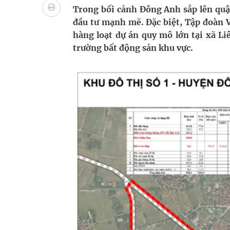
Ung thư thận: Nguy hiểm vì tiến triển quá âm th
Trong bối cảnh Đông Anh sắp lên quậ
đầu tư mạnh mẽ. Đặc biệt, Tập đoàn V
Nhiều chuỗi hoạt động lớn được diễn ra tại Lễ hộ
hàng loạt dự án quy mô lớn tại xã Li
trường bất động sản khu vực.
Tiếp tục rà soát, triển khai các nhiệm vụ trong lĩ
Lâm Đồng: Quyết tâm đưa sân bay Liên Khương trở
Tác Dụng Chống Kết Tập Tiểu Cầu Và Chống Đông
Quan Bằng Chứng Dược Lý Và Cơ Chế Phân Tử
Xây dựng bản đồ mạng lưới cấp cứu ngoại viện t