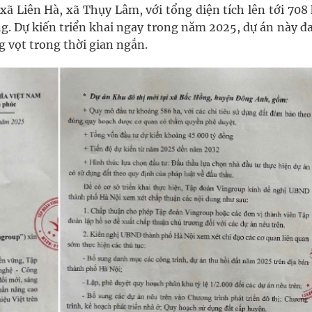
xã Liên Hà, xã Thụy Lâm, với tổng diện tích lên tới 708
g. Dự kiến triển khai ngay trong năm 2025, dự án này đ
ng vọt trong thời gian ngắn.