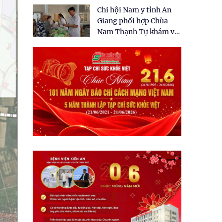
tặng quà cho 150 người
Chi hội Nam y tỉnh An
dân tại xã Tân Tập
Giang phối hợp Chùa
Nam Thạnh Tự khám và
cấp thuốc miễn phí cho
nhân dân