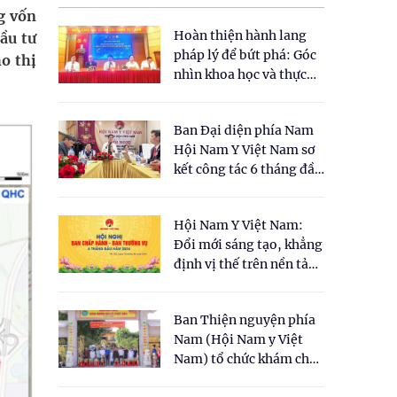
g vốn
Hoàn thiện hành lang
ầu tư
pháp lý để bứt phá: Góc
o thị
nhìn khoa học và thực
tiễn tại Tọa đàm " Đề
xuất một số nội dung
Ban Đại diện phía Nam
cho Luật Y dược cổ
Hội Nam Y Việt Nam sơ
truyền Việt Nam"
kết công tác 6 tháng đầu
năm 2026
Hội Nam Y Việt Nam:
Đổi mới sáng tạo, khẳng
định vị thế trên nền tảng
y học cổ truyền và khoa
học hiện đại
Ban Thiện nguyện phía
Nam (Hội Nam y Việt
Nam) tổ chức khám chữa
bệnh y học cổ truyền và