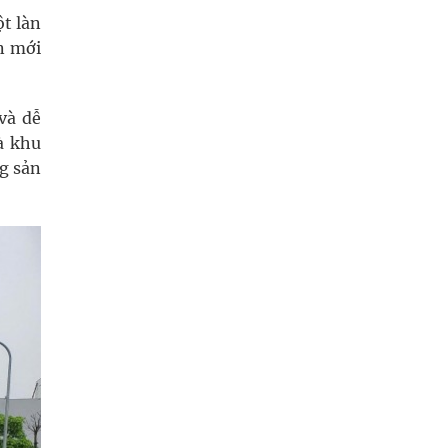
t làn
n mới
và dễ
à khu
g sản