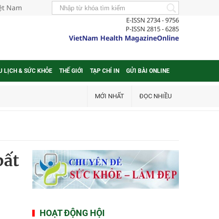
iệt Nam
E-ISSN 2734 - 9756
P-ISSN 2815 - 6285
VietNam Health MagazineOnline
U LỊCH & SỨC KHỎE
THẾ GIỚI
TẠP CHÍ IN
GỬI BÀI ONLINE
MỚI NHẤT
ĐỌC NHIỀU
bất
HOẠT ĐỘNG HỘI