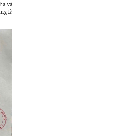
 ha và
ang là