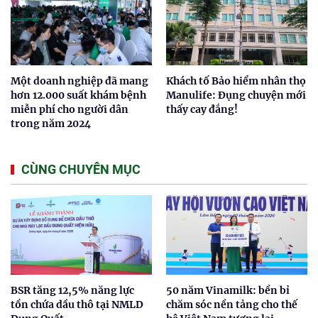
Một doanh nghiệp đã mang
Khách tố Bảo hiểm nhân thọ
hơn 12.000 suất khám bệnh
Manulife: Đụng chuyện mới
miễn phí cho người dân
thấy cay đắng!
trong năm 2024
CÙNG CHUYÊN MỤC
BSR tăng 12,5% năng lực
50 năm Vinamilk: bền bỉ
tồn chứa dầu thô tại NMLD
chăm sóc nền tảng cho thế