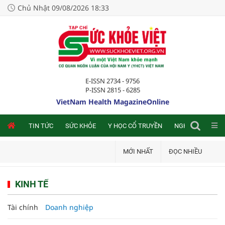
Chủ Nhật 09/08/2026 18:33
E-ISSN 2734 - 9756
P-ISSN 2815 - 6285
VietNam Health MagazineOnline
NLINE
TIN TỨC
SỨC KHỎE
Y HỌC CỔ TRUYỀN
NGHIÊN CỨU TRA
MỚI NHẤT
ĐỌC NHIỀU
KINH TẾ
Tài chính
Doanh nghiệp