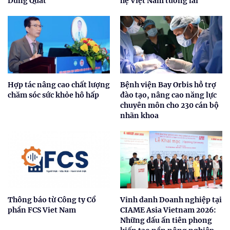
Dung Quất
hệ Việt Nam tương lai
Hợp tác nâng cao chất lượng
Bệnh viện Bay Orbis hỗ trợ
chăm sóc sức khỏe hô hấp
đào tạo, nâng cao năng lực
chuyên môn cho 230 cán bộ
nhãn khoa
Thông báo từ Công ty Cổ
Vinh danh Doanh nghiệp tại
phần FCS Viet Nam
CIAME Asia Vietnam 2026:
Những dấu ấn tiên phong