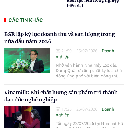
kiến tạo nền nông nghiệp
hiện đại
CÁC TIN KHÁC
BSR lập kỷ lục doanh thu và sản lượng trong
nửa đầu năm 2026
21:50
|
25/07/2026
Doanh
nghiệp
Nhờ vận hành Nhà máy Lọc dầu
Dung Quất ở công suất kỷ lục, chủ
động ứng phó với biến động thị
trường và triển khai đồng bộ các
giải pháp quản trị, doanh nghiệp
Vinamilk: Khi chất lượng sản phẩm trở thành
đạt doanh thu hợp nhất hơn
100.900 tỷ đồng trong 6 tháng đầu
đạo đức nghề nghiệp
năm 2026, vượt xa kế hoạch và tạo
17:25
|
25/07/2026
Doanh
nghiệp
Tối ngày 23/07/2026 tại Nhà hát Hồ