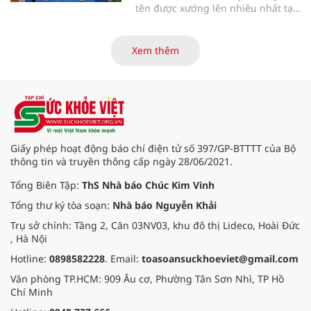
tên được xướng lên nhiều nhất tại
Giải thưởng Đổi mới Ngành sữa
Thế giới (World Dairy Innovation
Awards) 2026 lại đến từ Việt Nam.
Xem thêm
Vinamilk gây bất ngờ lớn khi giành
chiến thắng áp đảo với 5 hạng
mục giải thưởng, tạo nên một kỷ
lục chưa từng có trong lịch sử giải.
Điều gì giúp đại diện từ Việt Nam
tạo nên kỳ tích đặc biệt này?
Giấy phép hoạt động báo chí điện tử số 397/GP-BTTTT của Bộ
thông tin và truyền thông cấp ngày 28/06/2021.
Tổng Biên Tập:
ThS Nhà báo Chúc Kim Vinh
Tổng thư ký tòa soạn:
Nhà báo Nguyễn Khải
Trụ sở chính: Tầng 2, Căn 03NV03, khu đô thị Lideco, Hoài Đức
, Hà Nội
Hotline:
0898582228
. Email:
toasoansuckhoeviet@gmail.com
Văn phòng TP.HCM: 909 Âu cơ, Phường Tân Sơn Nhì, TP Hồ
Chí Minh