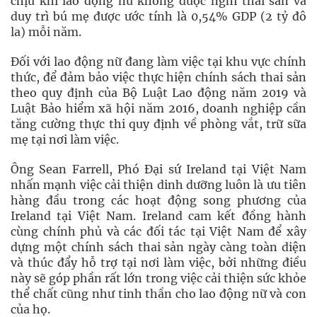
chịu khi lao động nữ không được nghỉ thai sản và
duy trì bú mẹ được ước tính là 0,54% GDP (2 tỷ đô
la) mỗi năm.
Đối với lao động nữ đang làm việc tại khu vực chính
thức, để đảm bảo việc thực hiện chính sách thai sản
theo quy định của Bộ Luật Lao động năm 2019 và
Luật Bảo hiểm xã hội năm 2016, doanh nghiệp cần
tăng cường thực thi quy định về phòng vắt, trữ sữa
mẹ tại nơi làm việc.
Ông Sean Farrell, Phó Đại sứ Ireland tại Việt Nam
nhấn mạnh việc cải thiện dinh dưỡng luôn là ưu tiên
hàng đầu trong các hoạt động song phương của
Ireland tại Việt Nam. Ireland cam kết đồng hành
cùng chính phủ và các đối tác tại Việt Nam để xây
dựng một chính sách thai sản ngày càng toàn diện
và thúc đẩy hỗ trợ tại nơi làm việc, bởi những điều
này sẽ góp phần rất lớn trong việc cải thiện sức khỏe
thể chất cũng như tinh thần cho lao động nữ và con
của họ.