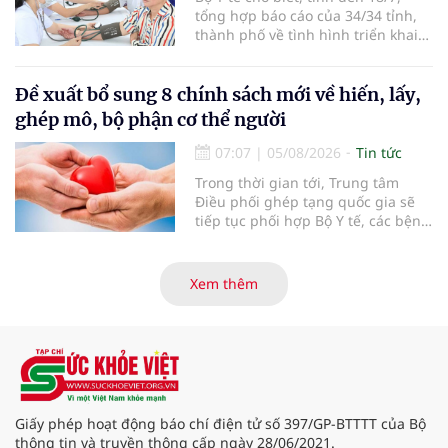
tổng hợp báo cáo của 34/34 tỉnh,
thành phố về tình hình triển khai
khám sức khỏe định kỳ, khám sàng
lọc miễn phí cho người dân, ghi
nhận 32.286.360 người, chiếm gần
Đề xuất bổ sung 8 chính sách mới về hiến, lấy,
30% dân số cả nước đã được khám
ghép mô, bộ phận cơ thể người
sức khỏe định kỳ năm nay.
07:07
|
05/08/2026
Tin tức
Trong thời gian tới, Trung tâm
Điều phối ghép tạng quốc gia sẽ
tiếp tục phối hợp Bộ Y tế, các bệnh
viện và các cơ quan liên quan để
mở rộng mạng lưới điều phối, tăng
cường truyền thông, hoàn thiện
Xem thêm
quy trình chuyên môn và hệ thống
pháp luật để thúc đẩy lĩnh vực
hiến và ghép mô tạng.
Giấy phép hoạt động báo chí điện tử số 397/GP-BTTTT của Bộ
thông tin và truyền thông cấp ngày 28/06/2021.