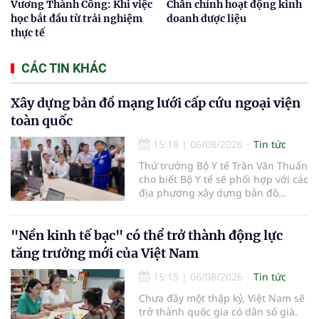
Vương Thành Công: Khi việc
Chấn chỉnh hoạt động kinh
học bắt đầu từ trải nghiệm
doanh dược liệu
thực tế
CÁC TIN KHÁC
Xây dựng bản đồ mạng lưới cấp cứu ngoại viện
toàn quốc
15:18
|
06/08/2026
Tin tức
Thứ trưởng Bộ Y tế Trần Văn Thuấn
cho biết Bộ Y tế sẽ phối hợp với các
địa phương xây dựng bản đồ
mạng lưới cấp cứu ngoại viện,
đồng thời chuẩn hóa đào tạo, hoàn
thiện cơ chế tài chính và đa dạng
"Nền kinh tế bạc" có thể trở thành động lực
hóa phương tiện nhằm nâng cao
tăng trưởng mới của Việt Nam
năng lực cấp cứu trước viện trên
phạm vi cả nước.
15:15
|
06/08/2026
Tin tức
Chưa đầy một thập kỷ, Việt Nam sẽ
trở thành quốc gia có dân số già.