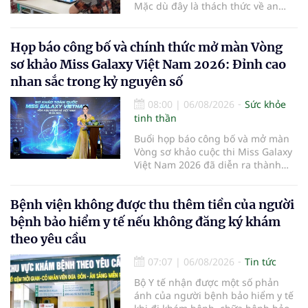
Mặc dù đây là thách thức về an
sinh xã hội, tuy nhiên cũng mở ra
"nền kinh tế bạc", lĩnh vực dự báo
có giá trị hàng tỷ USD.
Họp báo công bố và chính thức mở màn Vòng
sơ khảo Miss Galaxy Việt Nam 2026: Đỉnh cao
nhan sắc trong kỷ nguyên số
08:00
|
06/08/2026
Sức khỏe
tinh thần
Buổi họp báo công bố và mở màn
Vòng sơ khảo cuộc thi Miss Galaxy
Việt Nam 2026 đã diễn ra thành
công rực rỡ. Sự kiện đánh dấu sự
khởi đầu của một đấu trường nhan
Bệnh viện không được thu thêm tiền của người
sắc quy mô, khác biệt và tiên
phong – nơi tôn vinh vẻ đẹp thời
bệnh bảo hiểm y tế nếu không đăng ký khám
đại mới kết hợp giữa Tri thức, Bản
theo yêu cầu
lĩnh, Văn hóa và Công nghệ số
07:07
|
06/08/2026
Tin tức
Bộ Y tế nhận được một số phản
ánh của người bệnh bảo hiểm y tế