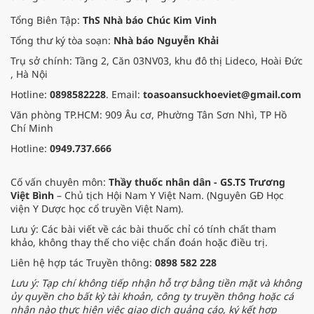
Tổng Biên Tập:
ThS Nhà báo Chúc Kim Vinh
Tổng thư ký tòa soạn:
Nhà báo Nguyễn Khải
Trụ sở chính: Tầng 2, Căn 03NV03, khu đô thị Lideco, Hoài Đức
, Hà Nội
Hotline:
0898582228
. Email:
toasoansuckhoeviet@gmail.com
Văn phòng TP.HCM: 909 Âu cơ, Phường Tân Sơn Nhì, TP Hồ
Chí Minh
Hotline:
0949.737.666
Cố vấn chuyên môn:
Thầy thuốc nhân dân - GS.TS Trương
Việt Bình
– Chủ tịch Hội Nam Y Việt Nam. (Nguyên GĐ Học
viện Y Dược học cổ truyền Việt Nam).
Lưu ý: Các bài viết về các bài thuốc chỉ có tính chất tham
khảo, không thay thế cho việc chẩn đoán hoặc điều trị.
Liên hệ hợp tác Truyền thông:
0898 582 228
Lưu ý: Tạp chí không tiếp nhận hỗ trợ bằng tiền mặt và không
ủy quyền cho bất kỳ tài khoản, công ty truyền thông hoặc cá
nhân nào thực hiện việc giao dịch quảng cáo, ký kết hợp