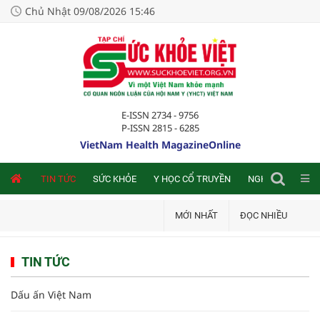
Chủ Nhật 09/08/2026 15:46
E-ISSN 2734 - 9756
P-ISSN 2815 - 6285
VietNam Health MagazineOnline
NLINE
TIN TỨC
SỨC KHỎE
Y HỌC CỔ TRUYỀN
NGHIÊN CỨU TRA
MỚI NHẤT
ĐỌC NHIỀU
TIN TỨC
Dấu ấn Việt Nam