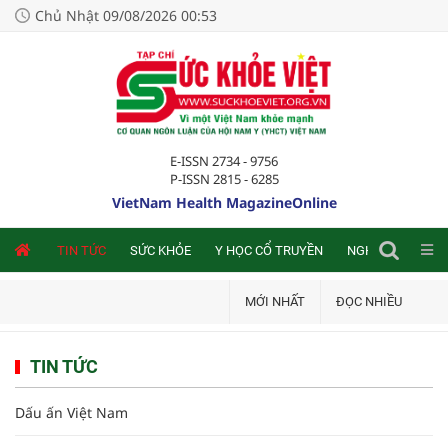
Chủ Nhật 09/08/2026 00:53
E-ISSN 2734 - 9756
P-ISSN 2815 - 6285
VietNam Health MagazineOnline
NLINE
TIN TỨC
SỨC KHỎE
Y HỌC CỔ TRUYỀN
NGHIÊN CỨU TRA
MỚI NHẤT
ĐỌC NHIỀU
TIN TỨC
Dấu ấn Việt Nam