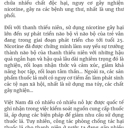
chứa nhiều chất độc hại, nguy cơ gây nghiện
nicotine, gây ra các bệnh ung thư, nhất là ung thư
phổi.
Đối với thanh thiếu niên, sử dụng nicotine gây hại
lớn đến sự phát triển não bộ vì não bộ của trẻ vẫn
đang trong giai đoạn phát triển cho tới tuổi 25.
Nicotine đã được chứng minh làm suy yếu sự trưởng
thành não bộ của thanh thiếu niên với những hậu
quả ngắn hạn và hậu quả lâu dài nghiêm trọng đó là
nghiện, rối loạn nhận thức và cảm xúc, giảm khả
năng học tập, rối loạn tâm thần... Ngoài ra, các sản
phẩm thuốc lá mới có nguy cơ tiềm ẩn làm phát sinh
các tệ nạn xã hội, nhất là sử dụng ma túy, các chất
gây nghiện...
Việt Nam đã có nhiều có nhiều nỗ lực được quốc tế
ghi nhận trong việc kiểm soát nguồn cung cấp thuốc
lá, áp dụng các biện pháp để giảm nhu cầu sử dụng
thuốc lá. Tuy nhiên, công tác phòng chống tác hại
thuốc lá cho thanh niên ở nước ta đang gặp nhiều