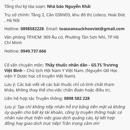
Tổng thư ký tòa soạn:
Nhà báo Nguyễn Khải
Trụ sở chính: Tầng 2, Căn 03NV03, khu đô thị Lideco, Hoài Đức
, Hà Nội
Hotline:
0898582228
. Email:
toasoansuckhoeviet@gmail.com
Văn phòng TP.HCM: 909 Âu cơ, Phường Tân Sơn Nhì, TP Hồ
Chí Minh
Hotline:
0949.737.666
Cố vấn chuyên môn:
Thầy thuốc nhân dân - GS.TS Trương
Việt Bình
– Chủ tịch Hội Nam Y Việt Nam. (Nguyên GĐ Học
viện Y Dược học cổ truyền Việt Nam).
Lưu ý: Các bài viết về các bài thuốc chỉ có tính chất tham
khảo, không thay thế cho việc chẩn đoán hoặc điều trị.
Liên hệ hợp tác Truyền thông:
0898 582 228
Lưu ý: Tạp chí không tiếp nhận hỗ trợ bằng tiền mặt và không
ủy quyền cho bất kỳ tài khoản, công ty truyền thông hoặc cá
nhân nào thực hiện việc giao dịch quảng cáo, ký kết hợp
đồng hay giao dịch trực tiếp! Trân trọng cảm ơn!