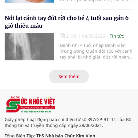
viện và các cơ quan liên quan để
mở rộng mạng lưới điều phối, tăng
cường truyền thông, hoàn thiện
Nối lại cánh tay đứt rời cho bé 4 tuổi sau gần 6
quy trình chuyên môn và hệ thống
giờ thiếu máu
pháp luật để thúc đẩy lĩnh vực
hiến và ghép mô tạng.
21:09
|
04/08/2026
Tin tức
Bệnh nhi 4 tuổi nhập Bệnh viện
Trung ương Quân đội 108 với cánh
tay phải bị nhổ giật, đứt rời hoàn
toàn do tai nạn giao thông. Dù
mạch máu, thần kinh bị tổn
thương nặng và thời gian thiếu
Xem thêm
máu kéo dài, các bác sĩ đã tái lập
tuần hoàn thành công sau ca vi
phẫu kéo dài 3 giờ.
Giấy phép hoạt động báo chí điện tử số 397/GP-BTTTT của Bộ
thông tin và truyền thông cấp ngày 28/06/2021.
Tổng Biên Tập:
ThS Nhà báo Chúc Kim Vinh