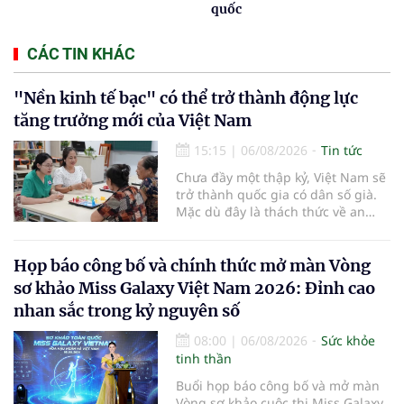
quốc
CÁC TIN KHÁC
"Nền kinh tế bạc" có thể trở thành động lực
tăng trưởng mới của Việt Nam
15:15
|
06/08/2026
Tin tức
Chưa đầy một thập kỷ, Việt Nam sẽ
trở thành quốc gia có dân số già.
Mặc dù đây là thách thức về an
sinh xã hội, tuy nhiên cũng mở ra
"nền kinh tế bạc", lĩnh vực dự báo
có giá trị hàng tỷ USD.
Họp báo công bố và chính thức mở màn Vòng
sơ khảo Miss Galaxy Việt Nam 2026: Đỉnh cao
nhan sắc trong kỷ nguyên số
08:00
|
06/08/2026
Sức khỏe
tinh thần
Buổi họp báo công bố và mở màn
Vòng sơ khảo cuộc thi Miss Galaxy