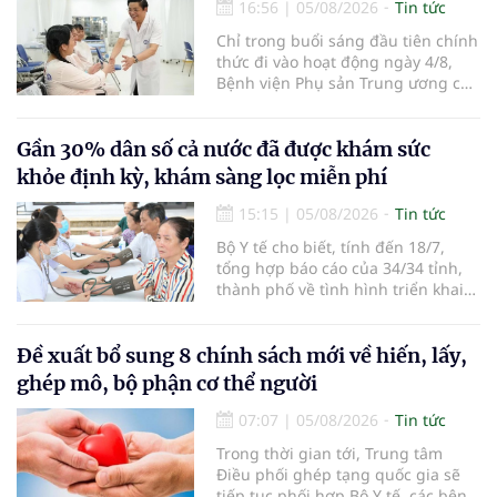
đường bay nội địa và quốc tế.
16:56
|
05/08/2026
Tin tức
Chỉ trong buổi sáng đầu tiên chính
thức đi vào hoạt động ngày 4/8,
Bệnh viện Phụ sản Trung ương cơ
sở 2 đã tiếp đón hơn 500 lượt
người đến khám, điều trị và đón
em bé đầu tiên chào đời.
Gần 30% dân số cả nước đã được khám sức
khỏe định kỳ, khám sàng lọc miễn phí
15:15
|
05/08/2026
Tin tức
Bộ Y tế cho biết, tính đến 18/7,
tổng hợp báo cáo của 34/34 tỉnh,
thành phố về tình hình triển khai
khám sức khỏe định kỳ, khám sàng
lọc miễn phí cho người dân, ghi
nhận 32.286.360 người, chiếm gần
Đề xuất bổ sung 8 chính sách mới về hiến, lấy,
30% dân số cả nước đã được khám
ghép mô, bộ phận cơ thể người
sức khỏe định kỳ năm nay.
07:07
|
05/08/2026
Tin tức
Trong thời gian tới, Trung tâm
Điều phối ghép tạng quốc gia sẽ
tiếp tục phối hợp Bộ Y tế, các bệnh