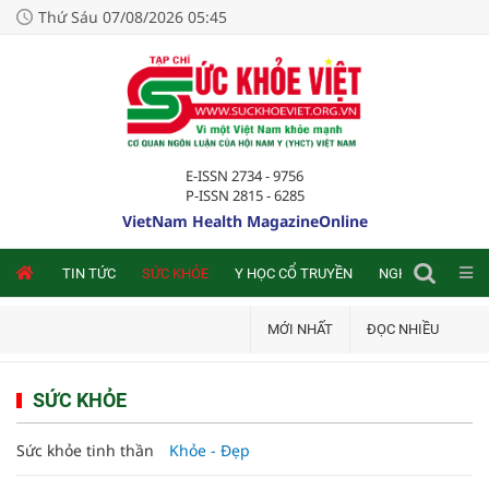
Thứ Sáu 07/08/2026 05:45
E-ISSN 2734 - 9756
P-ISSN 2815 - 6285
VietNam Health MagazineOnline
NLINE
TIN TỨC
SỨC KHỎE
Y HỌC CỔ TRUYỀN
NGHIÊN CỨU TRA
MỚI NHẤT
ĐỌC NHIỀU
SỨC KHỎE
Sức khỏe tinh thần
Khỏe - Đẹp