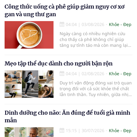
Công thức uống cà phê giúp giảm nguy cơ xơ
gan và ung thư gan
04:04
|
03/08/2026
Khỏe - Đẹp
Ngày càng có nhiều nghiên cứu
cho thấy cà phê không chỉ giúp
tăng sự tỉnh táo mà còn mang lại
lợi ích cho nhiều cơ quan trong cơ
thể, đặc biệt là gan. Đây là cơ quan
đóng vai trò lọc độc tố, chuyển hóa
Mẹo tập thể dục dành cho người bận rộn
thuốc và dự trữ nhiều vitamin,
04:04
|
02/08/2026
Khỏe - Đẹp
khoáng chất thiết yếu nhưng cũng
rất dễ bị tổn thương…
Duy trì vận động đóng vai trò quan
trọng đối với cả sức khỏe thể chất
lẫn tinh thần. Tuy nhiên, giữa nhịp
sống bận rộn và nhiều trách nhiệm
cần cân bằng, việc dành thời gian
cho các hoạt động tập luyện
Dinh dưỡng cho não: Ăn đúng để tuổi già minh
thường trở thành một thách thức
mẫn
không nhỏ…
15:15
|
30/07/2026
Khỏe - Đẹp