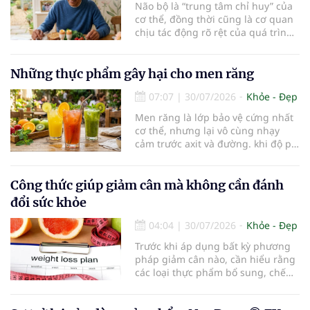
Não bộ là “trung tâm chỉ huy” của
cơ thể, đồng thời cũng là cơ quan
chịu tác động rõ rệt của quá trình
lão hóa. Một chế độ dinh dưỡng
khoa học, kết hợp lối sống lành
mạnh, có thể góp phần bảo vệ tế
Những thực phẩm gây hại cho men răng
bào thần kinh, duy trì trí nhớ và
07:07
|
30/07/2026
Khỏe - Đẹp
giúp NCT sống minh mẫn, tự chủ
lâu hơn.
Men răng là lớp bảo vệ cứng nhất
cơ thể, nhưng lại vô cùng nhạy
cảm trước axit và đường. khi độ pH
trong miệng giảm xuống dưới 5,5,
men răng sẽ bắt đầu mềm đi, mở
đường cho vi khuẩn tấn công và
Công thức giúp giảm cân mà không cần đánh
dẫn đến mòn men răng, sâu răng.
đổi sức khỏe
Dưới đây là những thực phẩm gây
hại cho men răng.
04:04
|
30/07/2026
Khỏe - Đẹp
Trước khi áp dụng bất kỳ phương
pháp giảm cân nào, cần hiểu rằng
các loại thực phẩm bổ sung, chế
độ ăn kiêng khắt khe hoặc sản
phẩm thay thế bữa ăn không phải