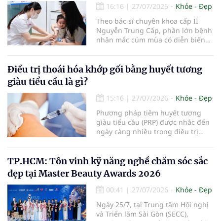
16:16
|
27/07/2026
Khỏe - Đẹp
Theo bác sĩ chuyên khoa cấp II
Nguyễn Trung Cấp, phần lớn bệnh
nhân mắc cúm mùa có diễn biến
nhẹ với các triệu chứng thường
gặp như sốt, ho, đau mỏi người, sổ
mũi và có thể hồi phục sau khoảng
Điều trị thoái hóa khớp gối bằng huyết tương
5-7 ngày. Tuy nhiên, vẫn có một tỷ
giàu tiểu cầu là gì?
lệ bệnh nhân tiến triển nặng, thậm
chí tử vong do các biến chứng của
15:16
|
27/07/2026
Khỏe - Đẹp
bệnh.
Phương pháp tiêm huyết tương
giàu tiểu cầu (PRP) được nhắc đến
ngày càng nhiều trong điều trị
thoái hóa khớp gối với kỳ vọng cải
thiện chức năng vận động và làm
chậm tiến triển bệnh. Vậy PRP hoạt
TP.HCM: Tôn vinh kỹ năng nghề chăm sóc sắc
động theo cơ chế nào, mang lại
đẹp tại Master Beauty Awards 2026
hiệu quả ra sao và những ai sẽ
phù hợp với phương pháp này?
00:41
|
27/07/2026
Khỏe - Đẹp
Ngày 25/7, tại Trung tâm Hội nghị
và Triển lãm Sài Gòn (SECC),