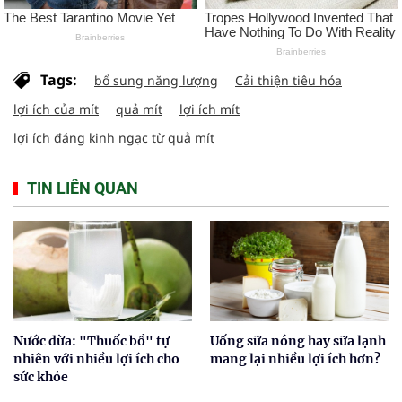
Tags:
bổ sung năng lượng
Cải thiện tiêu hóa
lợi ích của mít
quả mít
lợi ích mít
lợi ích đáng kinh ngạc từ quả mít
TIN LIÊN QUAN
Nước dừa: "Thuốc bổ" tự
Uống sữa nóng hay sữa lạnh
nhiên với nhiều lợi ích cho
mang lại nhiều lợi ích hơn?
sức khỏe