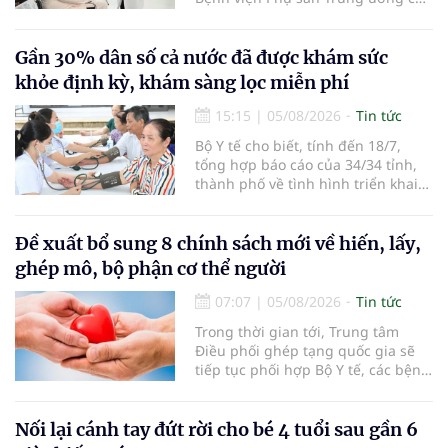
sở 2 đã tiếp đón hơn 500 lượt
người đến khám, điều trị và đón
em bé đầu tiên chào đời.
Gần 30% dân số cả nước đã được khám sức
khỏe định kỳ, khám sàng lọc miễn phí
15:15
|
05/08/2026
Tin tức
Bộ Y tế cho biết, tính đến 18/7,
tổng hợp báo cáo của 34/34 tỉnh,
thành phố về tình hình triển khai
khám sức khỏe định kỳ, khám sàng
lọc miễn phí cho người dân, ghi
nhận 32.286.360 người, chiếm gần
Đề xuất bổ sung 8 chính sách mới về hiến, lấy,
30% dân số cả nước đã được khám
ghép mô, bộ phận cơ thể người
sức khỏe định kỳ năm nay.
07:07
|
05/08/2026
Tin tức
Trong thời gian tới, Trung tâm
Điều phối ghép tạng quốc gia sẽ
tiếp tục phối hợp Bộ Y tế, các bệnh
viện và các cơ quan liên quan để
mở rộng mạng lưới điều phối, tăng
cường truyền thông, hoàn thiện
Nối lại cánh tay đứt rời cho bé 4 tuổi sau gần 6
quy trình chuyên môn và hệ thống