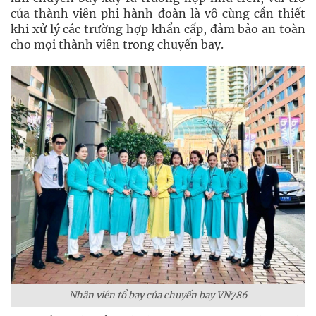
của thành viên phi hành đoàn là vô cùng cần thiết
khi xử lý các trường hợp khẩn cấp, đảm bảo an toàn
cho mọi thành viên trong chuyến bay.
Nhân viên t
ổ
bay c
ủ
a chuy
ế
n bay VN786