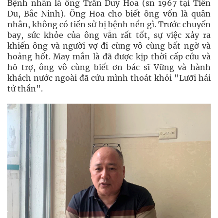
Bệnh nhân là ông Trần Duy Hoa (sn 1967 tại Tiên
Du, Bắc Ninh). Ông Hoa cho biết ông vốn là quân
nhân, không có tiền sử bị bệnh nền gì. Trước chuyến
bay, sức khỏe của ông vẫn rất tốt, sự việc xảy ra
khiến ông và người vợ đi cùng vô cùng bất ngờ và
hoảng hốt. May mắn là đã được kịp thời cấp cứu và
hỗ trợ, ông vô cùng biết ơn bác sĩ Vững và hành
khách nước ngoài đã cứu mình thoát khỏi "Lưỡi hái
tử thần".