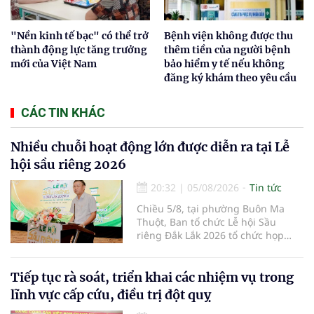
"Nền kinh tế bạc" có thể trở
Bệnh viện không được thu
thành động lực tăng trưởng
thêm tiền của người bệnh
mới của Việt Nam
bảo hiểm y tế nếu không
đăng ký khám theo yêu cầu
CÁC TIN KHÁC
Nhiều chuỗi hoạt động lớn được diễn ra tại Lễ
hội sầu riêng 2026
20:32
|
05/08/2026
Tin tức
Chiều 5/8, tại phường Buôn Ma
Thuột, Ban tổ chức Lễ hội Sầu
riêng Đắk Lắk 2026 tổ chức họp
báo thông tin về các hoạt động của
Lễ hội Sầu riêng Đắk Lắk 2026.Lễ
hội Sầu riêng Đắk Lắk năm 2026 có
Tiếp tục rà soát, triển khai các nhiệm vụ trong
chủ đề “Sầu riêng Đắk Lắk – Kết nối
lĩnh vực cấp cứu, điều trị đột quỵ
vươn xa”, được tổ chức từ ngày