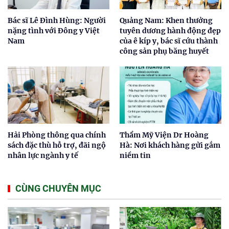
Bác sĩ Lê Đình Hùng: Người
Quảng Nam: Khen thưởng
nặng tình với Đông y Việt
tuyên dương hành động đẹp
Nam
của ê kíp y, bác sĩ cứu thành
công sản phụ băng huyết
Hải Phòng thông qua chính
Thẩm Mỹ Viện Dr Hoàng
sách đặc thù hỗ trợ, đãi ngộ
Hà: Nơi khách hàng gửi gắm
nhân lực ngành y tế
niềm tin
CÙNG CHUYÊN MỤC