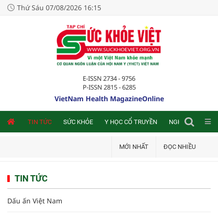
Thứ Sáu 07/08/2026 16:15
E-ISSN 2734 - 9756
P-ISSN 2815 - 6285
VietNam Health MagazineOnline
NLINE
TIN TỨC
SỨC KHỎE
Y HỌC CỔ TRUYỀN
NGHIÊN CỨU TRA
MỚI NHẤT
ĐỌC NHIỀU
TIN TỨC
Dấu ấn Việt Nam