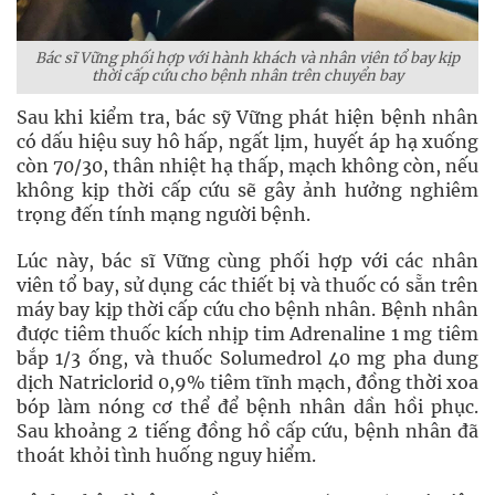
Bác sĩ V
ữ
ng ph
ố
i h
ợ
p v
ớ
i hành khách và nhân viên t
ổ
bay k
ị
p
th
ờ
i c
ấ
p c
ứ
u cho b
ệ
nh nhân trên chuy
ể
n bay
Sau khi kiểm tra, bác sỹ Vững phát hiện bệnh nhân
có dấu hiệu suy hô hấp, ngất lịm, huyết áp hạ xuống
còn 70/30, thân nhiệt hạ thấp, mạch không còn, nếu
không kịp thời cấp cứu sẽ gây ảnh hưởng nghiêm
trọng đến tính mạng người bệnh.
Lúc này, bác sĩ Vững cùng phối hợp với các nhân
viên tổ bay, sử dụng các thiết bị và thuốc có sẵn trên
máy bay kịp thời cấp cứu cho bệnh nhân. Bệnh nhân
được tiêm thuốc kích nhịp tim Adrenaline 1 mg tiêm
bắp 1/3 ống, và thuốc Solumedrol 40 mg pha dung
dịch Natriclorid 0,9% tiêm tĩnh mạch, đồng thời xoa
bóp làm nóng cơ thể để bệnh nhân dần hồi phục.
Sau khoảng 2 tiếng đồng hồ cấp cứu, bệnh nhân đã
thoát khỏi tình huống nguy hiểm.