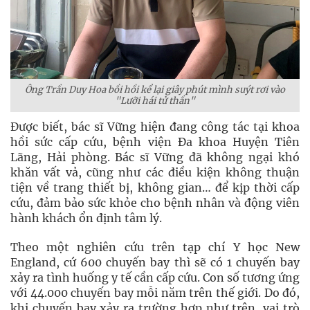
Ông Tr
ầ
n Duy Hoa b
ồ
i h
ồ
i k
ể
l
ạ
i giây phút mình suýt rơi vào
"Lư
ỡ
i hái t
ử
th
ầ
n"
Được biết, bác sĩ Vững hiện đang công tác tại khoa
hồi sức cấp cứu, bệnh viện Đa khoa Huyện Tiên
Lãng, Hải phòng. Bác sĩ Vững đã không ngại khó
khăn vất vả, cũng như các điều kiện không thuận
tiện về trang thiết bị, không gian… để kịp thời cấp
cứu, đảm bảo sức khỏe cho bệnh nhân và động viên
hành khách ổn định tâm lý.
Theo một nghiên cứu trên tạp chí Y học New
England, cứ 600 chuyến bay thì sẽ có 1 chuyến bay
xảy ra tình huống y tế cần cấp cứu. Con số tương ứng
với 44.000 chuyến bay mỗi năm trên thế giới. Do đó,
khi chuyến bay xảy ra trường hợp như trên, vai trò