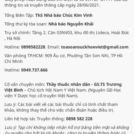
thông tin và truyền thông cấp ngày 28/06/2021.
Tổng Biên Tập:
ThS Nhà báo Chúc Kim Vinh
Tổng thư ký tòa soạn:
Nhà báo Nguyễn Khải
Trụ sở chính: Tầng 2, Căn 03NV03, khu đô thị Lideco, Hoài Đức
, Hà Nội
Hotline:
0898582228
. Email:
toasoansuckhoeviet@gmail.com
Văn phòng TP.HCM: 909 Âu cơ, Phường Tân Sơn Nhì, TP Hồ
Chí Minh
Hotline:
0949.737.666
Cố vấn chuyên môn:
Thầy thuốc nhân dân - GS.TS Trương
Việt Bình
– Chủ tịch Hội Nam Y Việt Nam. (Nguyên GĐ Học
viện Y Dược học cổ truyền Việt Nam).
Lưu ý: Các bài viết về các bài thuốc chỉ có tính chất tham
khảo, không thay thế cho việc chẩn đoán hoặc điều trị.
Liên hệ hợp tác Truyền thông:
0898 582 228
Lưu ý: Tạp chí không tiếp nhận hỗ trợ bằng tiền mặt và không
ủy quyền cho bất kỳ tài khoản, công ty truyền thông hoặc cá