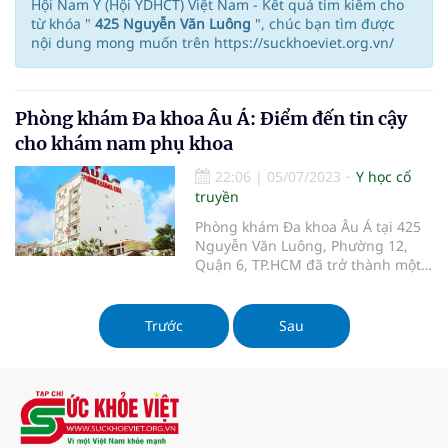
Hội Nam Y (Hội YDHCT) Việt Nam - Kết quả tìm kiếm cho
từ khóa "
425 Nguyễn Văn Luông
", chúc bạn tìm được
nội dung mong muốn trên https://suckhoeviet.org.vn/
Phòng khám Đa khoa Âu Á: Điểm đến tin cậy
cho khám nam phụ khoa
22:06
|
05/07/2023
Y học cổ
truyền
Phòng khám Đa khoa Âu Á tại 425
Nguyễn Văn Luông, Phường 12,
Quận 6, TP.HCM đã trở thành một
địa chỉ uy tín và an toàn cho người
dân trong việc khám và chữa bệnh
liên quan đến sức khỏe, đặc biệt là
Trước
Sau
khám nam phụ khoa. Với đội ngũ y
bác sĩ chuyên khoa giỏi và tay
nghề cao, phòng khám đã đáp ứng
và cung cấp những dịch vụ y tế
chất lượng cao cho hàng trăm lượt
bệnh nhân đến khám mỗi ngày.