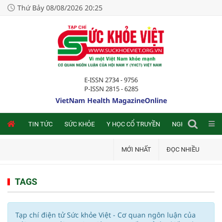
Thứ Bảy 08/08/2026 20:25
E-ISSN 2734 - 9756
P-ISSN 2815 - 6285
VietNam Health MagazineOnline
NLINE
TIN TỨC
SỨC KHỎE
Y HỌC CỔ TRUYỀN
NGHIÊN CỨU TRA
MỚI NHẤT
ĐỌC NHIỀU
TAGS
Tạp chí điện tử Sức khỏe Việt - Cơ quan ngôn luận của