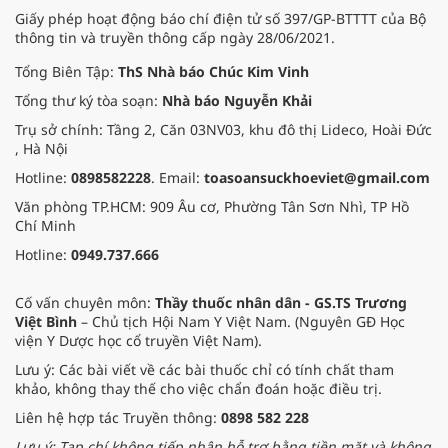
Giấy phép hoạt động báo chí điện tử số 397/GP-BTTTT của Bộ
thông tin và truyền thông cấp ngày 28/06/2021.
Tổng Biên Tập:
ThS Nhà báo Chúc Kim Vinh
Tổng thư ký tòa soạn:
Nhà báo Nguyễn Khải
Trụ sở chính: Tầng 2, Căn 03NV03, khu đô thị Lideco, Hoài Đức
, Hà Nội
Hotline:
0898582228
. Email:
toasoansuckhoeviet@gmail.com
Văn phòng TP.HCM: 909 Âu cơ, Phường Tân Sơn Nhì, TP Hồ
Chí Minh
Hotline:
0949.737.666
Cố vấn chuyên môn:
Thầy thuốc nhân dân - GS.TS Trương
Việt Bình
– Chủ tịch Hội Nam Y Việt Nam. (Nguyên GĐ Học
viện Y Dược học cổ truyền Việt Nam).
Lưu ý: Các bài viết về các bài thuốc chỉ có tính chất tham
khảo, không thay thế cho việc chẩn đoán hoặc điều trị.
Liên hệ hợp tác Truyền thông:
0898 582 228
Lưu ý: Tạp chí không tiếp nhận hỗ trợ bằng tiền mặt và không