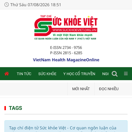
Thứ Sáu 07/08/2026 18:51
E-ISSN 2734 - 9756
P-ISSN 2815 - 6285
VietNam Health MagazineOnline
NLINE
TIN TỨC
SỨC KHỎE
Y HỌC CỔ TRUYỀN
NGHIÊN CỨU TRA
MỚI NHẤT
ĐỌC NHIỀU
TAGS
Tạp chí điện tử Sức khỏe Việt - Cơ quan ngôn luận của