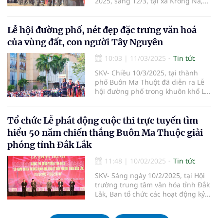
2025, sáng 12/3, tại xã Krông Na,
UBND huyện Buôn Đôn đã tổ chức
hội voi Buôn Đôn năm 2025. Lễ
khai mạc hội voi Buôn Đôn năm
Lễ hội đường phố, nét đẹp đặc trưng văn hoá
2025 chính thức diễn ra tại trung
của vùng đất, con người Tây Nguyên
tâm tổ chức lễ hội, xã Krông Na,
huyện Buôn Đôn. Hội voi do UBND
10:03
|
11/03/2025
Tin tức
huyện phối hợp với Sở Văn hóa,
SKV- Chiều 10/3/2025, tại thành
Thể thao và Du lịch, Trung tâm bảo
phố Buôn Ma Thuột đã diễn ra Lễ
tồn voi, cứu hộ động vật và quản lý
hội đường phố trong khuôn khổ Lễ
bảo vệ rừng tổ chức thực hiện.
hội Cà phê Buôn Ma Thuột lần thứ
9 năm 2025.
Tổ chức Lễ phát động cuộc thi trực tuyến tìm
hiểu 50 năm chiến thắng Buôn Ma Thuộc giải
phóng tỉnh Đắk Lắk
11:48
|
10/02/2025
Tin tức
SKV- Sáng ngày 10/2/2025, tại Hội
trường trung tâm văn hóa tỉnh Đắk
Lắk, Ban tổ chức các hoạt động kỷ
niệm 50 năm chiến thắng Buôn Ma
Thuột, giải phóng tỉnh Đắk Lắk và