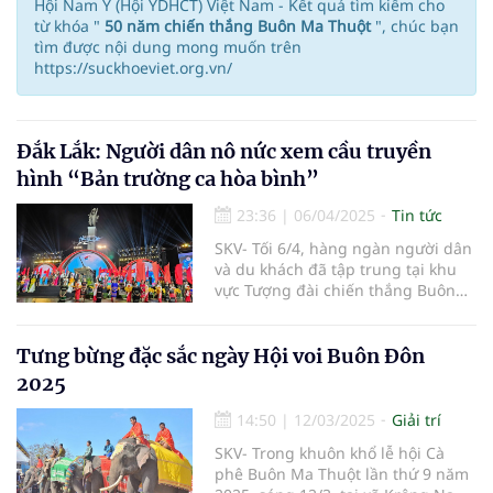
Hội Nam Y (Hội YDHCT) Việt Nam - Kết quả tìm kiếm cho
từ khóa "
50 năm chiến thắng Buôn Ma Thuột
", chúc bạn
tìm được nội dung mong muốn trên
https://suckhoeviet.org.vn/
Đắk Lắk: Người dân nô nức xem cầu truyền
hình “Bản trường ca hòa bình”
23:36
|
06/04/2025
Tin tức
SKV- Tối 6/4, hàng ngàn người dân
và du khách đã tập trung tại khu
vực Tượng đài chiến thắng Buôn
Ma Thuột (tỉnh Đắk Lắk) để xem
trực tiếp cầu truyền hình “Bản
trường ca hòa bình”.
Tưng bừng đặc sắc ngày Hội voi Buôn Đôn
2025
14:50
|
12/03/2025
Giải trí
SKV- Trong khuôn khổ lễ hội Cà
phê Buôn Ma Thuột lần thứ 9 năm