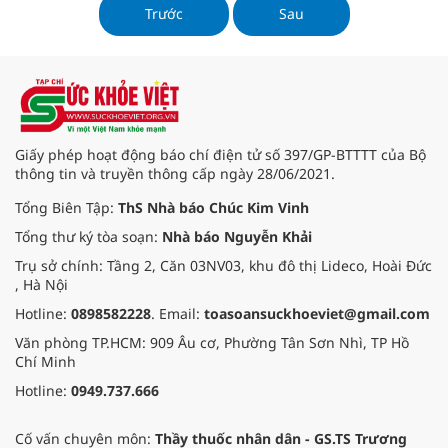
lễ hội cà phê Buôn Ma Thuột lần
Trước
Sau
thứ 9 năm 2025 triển khai
Giấy phép hoạt động báo chí điện tử số 397/GP-BTTTT của Bộ
thông tin và truyền thông cấp ngày 28/06/2021.
Tổng Biên Tập:
ThS Nhà báo Chúc Kim Vinh
Tổng thư ký tòa soạn:
Nhà báo Nguyễn Khải
Trụ sở chính: Tầng 2, Căn 03NV03, khu đô thị Lideco, Hoài Đức
, Hà Nội
Hotline:
0898582228
. Email:
toasoansuckhoeviet@gmail.com
Văn phòng TP.HCM: 909 Âu cơ, Phường Tân Sơn Nhì, TP Hồ
Chí Minh
Hotline:
0949.737.666
Cố vấn chuyên môn:
Thầy thuốc nhân dân - GS.TS Trương