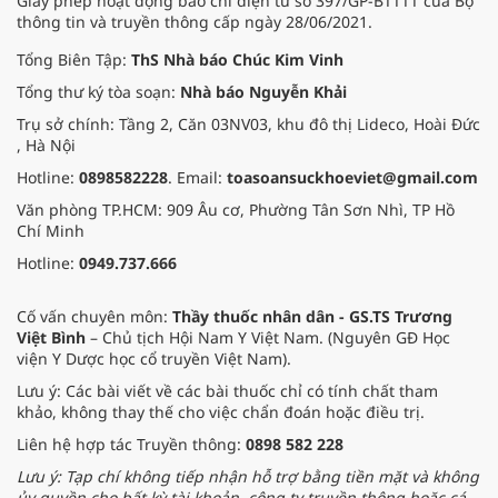
Giấy phép hoạt động báo chí điện tử số 397/GP-BTTTT của Bộ
thông tin và truyền thông cấp ngày 28/06/2021.
Tổng Biên Tập:
ThS Nhà báo Chúc Kim Vinh
Tổng thư ký tòa soạn:
Nhà báo Nguyễn Khải
Trụ sở chính: Tầng 2, Căn 03NV03, khu đô thị Lideco, Hoài Đức
, Hà Nội
Hotline:
0898582228
. Email:
toasoansuckhoeviet@gmail.com
Văn phòng TP.HCM: 909 Âu cơ, Phường Tân Sơn Nhì, TP Hồ
Chí Minh
Hotline:
0949.737.666
Cố vấn chuyên môn:
Thầy thuốc nhân dân - GS.TS Trương
Việt Bình
– Chủ tịch Hội Nam Y Việt Nam. (Nguyên GĐ Học
viện Y Dược học cổ truyền Việt Nam).
Lưu ý: Các bài viết về các bài thuốc chỉ có tính chất tham
khảo, không thay thế cho việc chẩn đoán hoặc điều trị.
Liên hệ hợp tác Truyền thông:
0898 582 228
Lưu ý: Tạp chí không tiếp nhận hỗ trợ bằng tiền mặt và không
ủy quyền cho bất kỳ tài khoản, công ty truyền thông hoặc cá