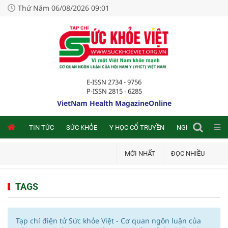
Thứ Năm 06/08/2026 09:01
E-ISSN 2734 - 9756
P-ISSN 2815 - 6285
VietNam Health MagazineOnline
NLINE
TIN TỨC
SỨC KHỎE
Y HỌC CỔ TRUYỀN
NGHIÊN CỨU TRA
MỚI NHẤT
ĐỌC NHIỀU
TAGS
Tạp chí điện tử Sức khỏe Việt - Cơ quan ngôn luận của