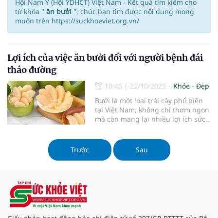
Hội Nam Y (Hội YDHCT) Việt Nam - Kết quả tìm kiếm cho
từ khóa "
ăn bưởi
", chúc bạn tìm được nội dung mong
muốn trên https://suckhoeviet.org.vn/
Lợi ích của việc ăn bưởi đối với người bệnh đái
tháo đường
10:46
|
22/10/2025
Khỏe - Đẹp
Bưởi là một loại trái cây phổ biến
tại Việt Nam, không chỉ thơm ngon
mà còn mang lại nhiều lợi ích sức
khỏe, đặc biệt đối với người bệnh
đái tháo đường. Với hàm lượng
calo thấp, giàu chất xơ và các
Trước
Sau
dưỡng chất thiết yếu, bưởi có thể
trở thành thực phẩm hỗ trợ kiểm
soát đường huyết hiệu quả nếu sử
dụng đúng cách.