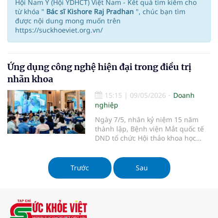
Hội Nam Y (Hội YDHCT) Việt Nam - Kết quả tìm kiếm cho
từ khóa "
Bác sĩ Kishore Raj Pradhan
", chúc bạn tìm
được nội dung mong muốn trên
https://suckhoeviet.org.vn/
Ứng dụng công nghệ hiện đại trong điều trị
nhãn khoa
15:15
|
09/05/2026
Doanh
nghiệp
Ngày 7/5, nhân kỷ niệm 15 năm
thành lập, Bệnh viện Mắt quốc tế
DND tổ chức Hội thảo khoa học
"Tiến bộ trong nhãn khoa: Thực
hành lâm sàng và đổi mới". Hội
thảo cập nhật các tiến bộ mới
Trước
Sau
trong chẩn đoán, điều trị nhãn
khoa, tăng cường kết nối chuyên
môn giữ