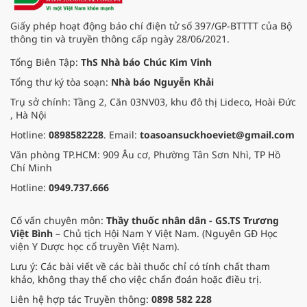
Giấy phép hoạt động báo chí điện tử số 397/GP-BTTTT của Bộ
thông tin và truyền thông cấp ngày 28/06/2021.
Tổng Biên Tập:
ThS Nhà báo Chúc Kim Vinh
Tổng thư ký tòa soạn:
Nhà báo Nguyễn Khải
Trụ sở chính: Tầng 2, Căn 03NV03, khu đô thị Lideco, Hoài Đức
, Hà Nội
Hotline:
0898582228
. Email:
toasoansuckhoeviet@gmail.com
Văn phòng TP.HCM: 909 Âu cơ, Phường Tân Sơn Nhì, TP Hồ
Chí Minh
Hotline:
0949.737.666
Cố vấn chuyên môn:
Thầy thuốc nhân dân - GS.TS Trương
Việt Bình
– Chủ tịch Hội Nam Y Việt Nam. (Nguyên GĐ Học
viện Y Dược học cổ truyền Việt Nam).
Lưu ý: Các bài viết về các bài thuốc chỉ có tính chất tham
khảo, không thay thế cho việc chẩn đoán hoặc điều trị.
Liên hệ hợp tác Truyền thông:
0898 582 228