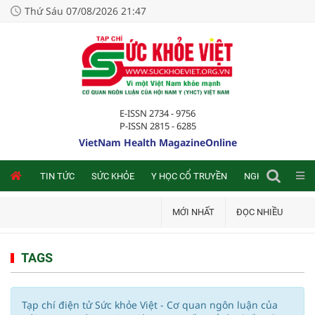
Thứ Sáu 07/08/2026 21:47
E-ISSN 2734 - 9756
P-ISSN 2815 - 6285
VietNam Health MagazineOnline
NLINE
TIN TỨC
SỨC KHỎE
Y HỌC CỔ TRUYỀN
NGHIÊN CỨU TRA
MỚI NHẤT
ĐỌC NHIỀU
TAGS
Tạp chí điện tử Sức khỏe Việt - Cơ quan ngôn luận của