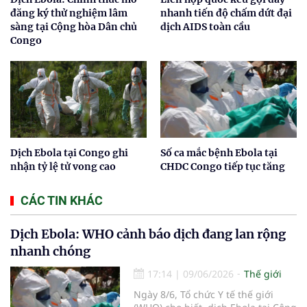
đăng ký thử nghiệm lâm
nhanh tiến độ chấm dứt đại
sàng tại Cộng hòa Dân chủ
dịch AIDS toàn cầu
Congo
Dịch Ebola tại Congo ghi
Số ca mắc bệnh Ebola tại
nhận tỷ lệ tử vong cao
CHDC Congo tiếp tục tăng
CÁC TIN KHÁC
Dịch Ebola: WHO cảnh báo dịch đang lan rộng
nhanh chóng
17:14
|
09/06/2026
Thế giới
Ngày 8/6, Tổ chức Y tế thế giới