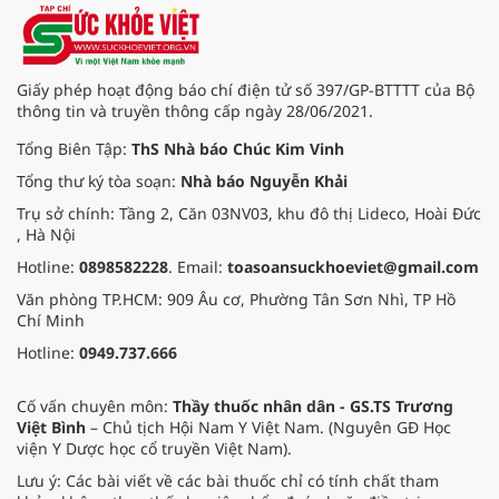
Giấy phép hoạt động báo chí điện tử số 397/GP-BTTTT của Bộ
thông tin và truyền thông cấp ngày 28/06/2021.
Tổng Biên Tập:
ThS Nhà báo Chúc Kim Vinh
Tổng thư ký tòa soạn:
Nhà báo Nguyễn Khải
Trụ sở chính: Tầng 2, Căn 03NV03, khu đô thị Lideco, Hoài Đức
, Hà Nội
Hotline:
0898582228
. Email:
toasoansuckhoeviet@gmail.com
Văn phòng TP.HCM: 909 Âu cơ, Phường Tân Sơn Nhì, TP Hồ
Chí Minh
Hotline:
0949.737.666
Cố vấn chuyên môn:
Thầy thuốc nhân dân - GS.TS Trương
Việt Bình
– Chủ tịch Hội Nam Y Việt Nam. (Nguyên GĐ Học
viện Y Dược học cổ truyền Việt Nam).
Lưu ý: Các bài viết về các bài thuốc chỉ có tính chất tham