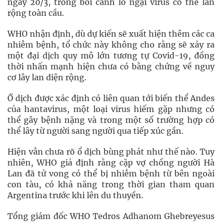
ngày 20/3, trong bối cảnh lo ngại virus có thể lan
rộng toàn cầu.
WHO nhận định, dù dự kiến sẽ xuất hiện thêm các ca
nhiễm bệnh, tổ chức này không cho rằng sẽ xảy ra
một đại dịch quy mô lớn tương tự Covid-19, đồng
thời nhấn mạnh hiện chưa có bằng chứng về nguy
cơ lây lan diện rộng.
Ổ dịch được xác định có liên quan tới biến thể Andes
của hantavirus, một loại virus hiếm gặp nhưng có
thể gây bệnh nặng và trong một số trường hợp có
thể lây từ người sang người qua tiếp xúc gần.
Hiện vẫn chưa rõ ổ dịch bùng phát như thế nào. Tuy
nhiên, WHO giả định rằng cặp vợ chồng người Hà
Lan đã tử vong có thể bị nhiễm bệnh từ bên ngoài
con tàu, có khả năng trong thời gian tham quan
Argentina trước khi lên du thuyền.
Tổng giám đốc WHO Tedros Adhanom Ghebreyesus