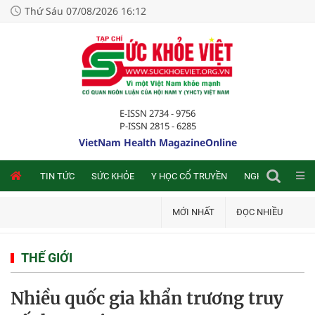
Thứ Sáu 07/08/2026 16:12
E-ISSN 2734 - 9756
P-ISSN 2815 - 6285
VietNam Health MagazineOnline
NLINE
TIN TỨC
SỨC KHỎE
Y HỌC CỔ TRUYỀN
NGHIÊN CỨU TRA
MỚI NHẤT
ĐỌC NHIỀU
THẾ GIỚI
Nhiều quốc gia khẩn trương truy