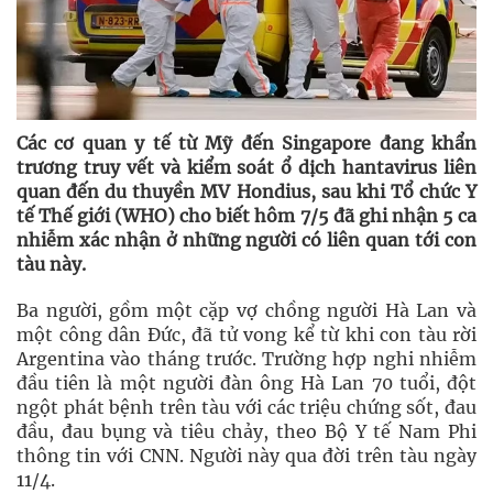
Các cơ quan y tế từ Mỹ đến Singapore đang khẩn
trương truy vết và kiểm soát ổ dịch hantavirus liên
quan đến du thuyền MV Hondius, sau khi Tổ chức Y
tế Thế giới (WHO) cho biết hôm 7/5 đã ghi nhận 5 ca
nhiễm xác nhận ở những người có liên quan tới con
tàu này.
Ba người, gồm một cặp vợ chồng người Hà Lan và
một công dân Đức, đã tử vong kể từ khi con tàu rời
Argentina vào tháng trước. Trường hợp nghi nhiễm
đầu tiên là một người đàn ông Hà Lan 70 tuổi, đột
ngột phát bệnh trên tàu với các triệu chứng sốt, đau
đầu, đau bụng và tiêu chảy, theo Bộ Y tế Nam Phi
thông tin với CNN. Người này qua đời trên tàu ngày
11/4.