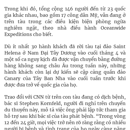
Trong khi đó, tổng cộng 146 người đến từ 23 quốc
gia khác nhau, bao gồm 17 công dân Mỹ, vẫn đang ở
trên tàu trong các điều kiện biện phòng ngừa
nghiêm ngặt, theo nhà điều hành Oceanwide
Expeditions cho biết.
Dù ít nhất 30 hành khách đã rời tàu tại đảo Saint
Helena ở Nam Đại Tây Dương vào cuối tháng 4 và
một số ca nguy kịch đã được vận chuyển bằng đường
hàng không sang châu Âu trong tuần này, những
hành khách còn lại dự kiến sẽ cập cảng quần đảo
Canary của Tây Ban Nha vào cuối tuần trước khi
được đưa trở về quốc gia của họ.
Trao đổi với CNN từ trên con tàu đang có dịch bệnh,
bác sĩ Stephen Kornfeld, người đi nghỉ trên chuyến
du thuyền này, mô tả việc ông phải lập tức tham gia
hỗ trợ sau khi bác sĩ của tàu phát bệnh. “Trong vòng
12 đến 24 giờ, mọi việc trở nên rõ ràng rằng có nhiều
người bị bệnh và tình trạng của họ ngày càng nặng