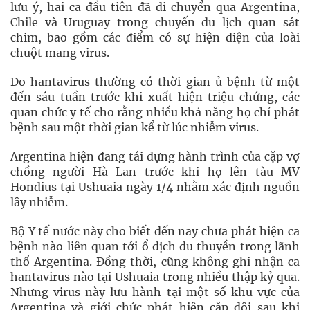
lưu ý, hai ca đầu tiên đã di chuyển qua Argentina,
Chile và Uruguay trong chuyến du lịch quan sát
chim, bao gồm các điểm có sự hiện diện của loài
chuột mang virus.
Do hantavirus thường có thời gian ủ bệnh từ một
đến sáu tuần trước khi xuất hiện triệu chứng, các
quan chức y tế cho rằng nhiều khả năng họ chỉ phát
bệnh sau một thời gian kể từ lúc nhiễm virus.
Argentina hiện đang tái dựng hành trình của cặp vợ
chồng người Hà Lan trước khi họ lên tàu MV
Hondius tại Ushuaia ngày 1/4 nhằm xác định nguồn
lây nhiễm.
Bộ Y tế nước này cho biết đến nay chưa phát hiện ca
bệnh nào liên quan tới ổ dịch du thuyền trong lãnh
thổ Argentina. Đồng thời, cũng không ghi nhận ca
hantavirus nào tại Ushuaia trong nhiều thập kỷ qua.
Nhưng virus này lưu hành tại một số khu vực của
Argentina và giới chức phát hiện cặp đôi sau khi