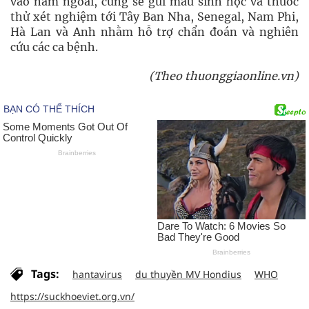
vào năm ngoái, cũng sẽ gửi mẫu sinh học và thuốc
thử xét nghiệm tới Tây Ban Nha, Senegal, Nam Phi,
Hà Lan và Anh nhằm hỗ trợ chẩn đoán và nghiên
cứu các ca bệnh.
(Theo thuonggiaonline.vn)
Tags:
hantavirus
du thuyền MV Hondius
WHO
https://suckhoeviet.org.vn/