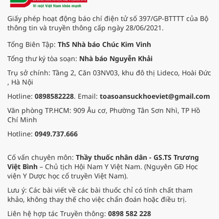
Giấy phép hoạt động báo chí điện tử số 397/GP-BTTTT của Bộ
thông tin và truyền thông cấp ngày 28/06/2021.
Tổng Biên Tập:
ThS Nhà báo Chúc Kim Vinh
Tổng thư ký tòa soạn:
Nhà báo Nguyễn Khải
Trụ sở chính: Tầng 2, Căn 03NV03, khu đô thị Lideco, Hoài Đức
, Hà Nội
Hotline:
0898582228
. Email:
toasoansuckhoeviet@gmail.com
Văn phòng TP.HCM: 909 Âu cơ, Phường Tân Sơn Nhì, TP Hồ
Chí Minh
Hotline:
0949.737.666
Cố vấn chuyên môn:
Thầy thuốc nhân dân - GS.TS Trương
Việt Bình
– Chủ tịch Hội Nam Y Việt Nam. (Nguyên GĐ Học
viện Y Dược học cổ truyền Việt Nam).
Lưu ý: Các bài viết về các bài thuốc chỉ có tính chất tham
khảo, không thay thế cho việc chẩn đoán hoặc điều trị.
Liên hệ hợp tác Truyền thông:
0898 582 228