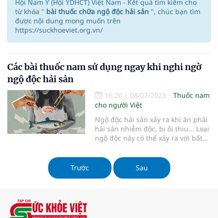
Hội Nam Y (Hội YDHCT) Việt Nam - Kết quả tìm kiếm cho
từ khóa "
bài thuốc chữa ngộ độc hải sản
", chúc bạn tìm
được nội dung mong muốn trên
https://suckhoeviet.org.vn/
Các bài thuốc nam sử dụng ngay khi nghi ngờ
ngộ độc hải sản
16:20
|
08/07/2023
Thuốc nam
cho người Việt
Ngộ độc hải sản xảy ra khi ăn phải
hải sản nhiễm độc, bị ôi thiu... Loại
ngộ độc này có thể xảy ra với bất
kỳ ai, cả người lớn, trẻ em và người
lớn tuổi.
Trước
Sau