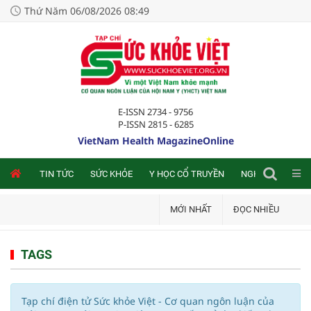
Thứ Năm 06/08/2026 08:49
E-ISSN 2734 - 9756
P-ISSN 2815 - 6285
VietNam Health MagazineOnline
NLINE
TIN TỨC
SỨC KHỎE
Y HỌC CỔ TRUYỀN
NGHIÊN CỨU TRA
MỚI NHẤT
ĐỌC NHIỀU
TAGS
Tạp chí điện tử Sức khỏe Việt - Cơ quan ngôn luận của