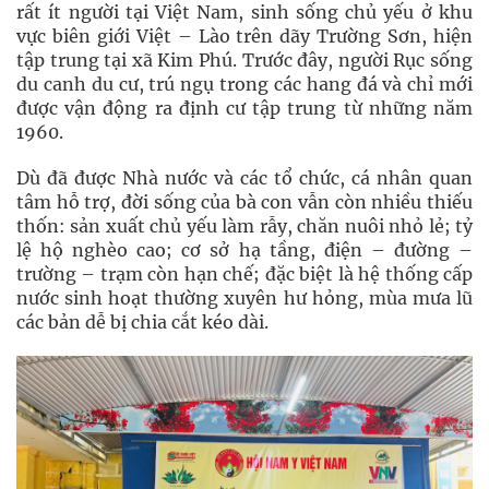
rất ít người tại Việt Nam, sinh sống chủ yếu ở khu
vực biên giới Việt – Lào trên dãy Trường Sơn, hiện
tập trung tại xã Kim Phú. Trước đây, người Rục sống
du canh du cư, trú ngụ trong các hang đá và chỉ mới
được vận động ra định cư tập trung từ những năm
1960.
Dù đã được Nhà nước và các tổ chức, cá nhân quan
tâm hỗ trợ, đời sống của bà con vẫn còn nhiều thiếu
thốn: sản xuất chủ yếu làm rẫy, chăn nuôi nhỏ lẻ; tỷ
lệ hộ nghèo cao; cơ sở hạ tầng, điện – đường –
trường – trạm còn hạn chế; đặc biệt là hệ thống cấp
nước sinh hoạt thường xuyên hư hỏng, mùa mưa lũ
các bản dễ bị chia cắt kéo dài.