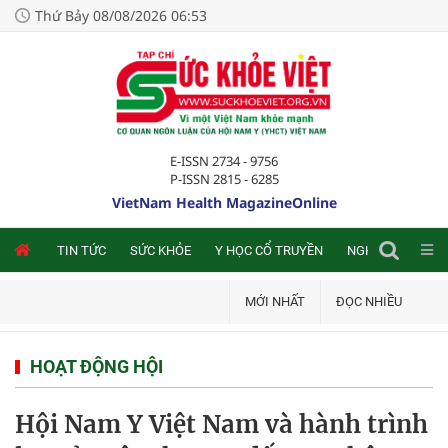
Thứ Bảy 08/08/2026 06:53
E-ISSN 2734 - 9756
P-ISSN 2815 - 6285
VietNam Health MagazineOnline
NLINE
TIN TỨC
SỨC KHỎE
Y HỌC CỔ TRUYỀN
NGHIÊN CỨU TRA
MỚI NHẤT
ĐỌC NHIỀU
HOẠT ĐỘNG HỘI
Hội Nam Y Việt Nam và hành trình