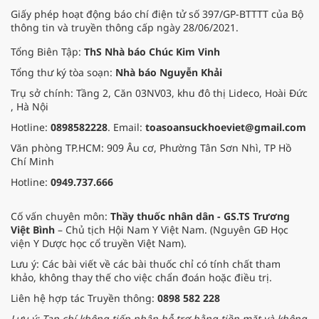
Giấy phép hoạt động báo chí điện tử số 397/GP-BTTTT của Bộ
thông tin và truyền thông cấp ngày 28/06/2021.
Tổng Biên Tập:
ThS Nhà báo Chúc Kim Vinh
Tổng thư ký tòa soạn:
Nhà báo Nguyễn Khải
Trụ sở chính: Tầng 2, Căn 03NV03, khu đô thị Lideco, Hoài Đức
, Hà Nội
Hotline:
0898582228
. Email:
toasoansuckhoeviet@gmail.com
Văn phòng TP.HCM: 909 Âu cơ, Phường Tân Sơn Nhì, TP Hồ
Chí Minh
Hotline:
0949.737.666
Cố vấn chuyên môn:
Thầy thuốc nhân dân - GS.TS Trương
Việt Bình
– Chủ tịch Hội Nam Y Việt Nam. (Nguyên GĐ Học
viện Y Dược học cổ truyền Việt Nam).
Lưu ý: Các bài viết về các bài thuốc chỉ có tính chất tham
khảo, không thay thế cho việc chẩn đoán hoặc điều trị.
Liên hệ hợp tác Truyền thông:
0898 582 228
Lưu ý: Tạp chí không tiếp nhận hỗ trợ bằng tiền mặt và không