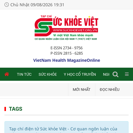
Chủ Nhật 09/08/2026 19:31
E-ISSN 2734 - 9756
P-ISSN 2815 - 6285
VietNam Health MagazineOnline
NLINE
TIN TỨC
SỨC KHỎE
Y HỌC CỔ TRUYỀN
NGHIÊN CỨU TRA
MỚI NHẤT
ĐỌC NHIỀU
TAGS
Tạp chí điện tử Sức khỏe Việt - Cơ quan ngôn luận của