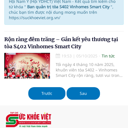
Hội Nam Y (Hội YDHCT) Việt Nam - Kết quả tìm kiếm cho
từ khóa "
Ban quản trị tòa S402 Vinhomes Smart City
",
chúc bạn tìm được nội dung mong muốn trên
https://suckhoeviet.org.vn/
Rộn ràng đêm trăng – Gắn kết yêu thương tại
tòa S402 Vinhomes Smart City
19:53
|
05/10/2025
Tin tức
Tối ngày 4 tháng 10 năm 2025,
khuôn viên tòa S402 – Vinhomes
Smart City rộn ràng, tươi vui trong
không khí của chương trình “Rộn
ràng đêm trăng – Tung tăng rước
đèn”, do Ban quản trị tòa nhà S402
Trước
Sau
tổ chức. Chương trình đã mang
đến cho cư dân, đặc biệt là các em
thiếu nhi, một đêm hội Trung thu
ấm áp, ý nghĩa, gắn kết tình thân
và lan tỏa niềm vui đoàn viên đến
mọi nhà.