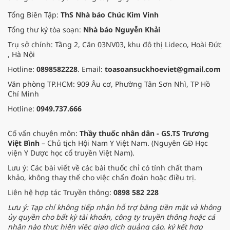
Tổng Biên Tập:
ThS Nhà báo Chúc Kim Vinh
Tổng thư ký tòa soạn:
Nhà báo Nguyễn Khải
Trụ sở chính: Tầng 2, Căn 03NV03, khu đô thị Lideco, Hoài Đức
, Hà Nội
Hotline:
0898582228
. Email:
toasoansuckhoeviet@gmail.com
Văn phòng TP.HCM: 909 Âu cơ, Phường Tân Sơn Nhì, TP Hồ
Chí Minh
Hotline:
0949.737.666
Cố vấn chuyên môn:
Thầy thuốc nhân dân - GS.TS Trương
Việt Bình
– Chủ tịch Hội Nam Y Việt Nam. (Nguyên GĐ Học
viện Y Dược học cổ truyền Việt Nam).
Lưu ý: Các bài viết về các bài thuốc chỉ có tính chất tham
khảo, không thay thế cho việc chẩn đoán hoặc điều trị.
Liên hệ hợp tác Truyền thông:
0898 582 228
Lưu ý: Tạp chí không tiếp nhận hỗ trợ bằng tiền mặt và không
ủy quyền cho bất kỳ tài khoản, công ty truyền thông hoặc cá
nhân nào thực hiện việc giao dịch quảng cáo, ký kết hợp