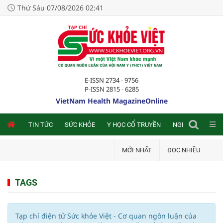
Thứ Sáu 07/08/2026 02:41
E-ISSN 2734 - 9756
P-ISSN 2815 - 6285
VietNam Health MagazineOnline
NLINE
TIN TỨC
SỨC KHỎE
Y HỌC CỔ TRUYỀN
NGHIÊN CỨU TRA
MỚI NHẤT
ĐỌC NHIỀU
TAGS
Tạp chí điện tử Sức khỏe Việt - Cơ quan ngôn luận của