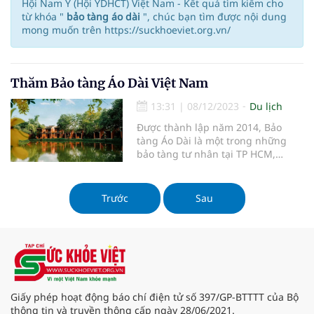
Hội Nam Y (Hội YDHCT) Việt Nam - Kết quả tìm kiếm cho
từ khóa "
bảo tàng áo dài
", chúc bạn tìm được nội dung
mong muốn trên https://suckhoeviet.org.vn/
Thăm Bảo tàng Áo Dài Việt Nam
13:31
|
08/12/2023
Du lịch
Được thành lập năm 2014, Bảo
tàng Áo Dài là một trong những
bảo tàng tư nhân tại TP HCM,
thuộc nhóm bảo tàng chuyên đề
của Sở Du lịch TP HCM, do họa sĩ -
nhà thiết kế áo dài Sĩ Hoàng khởi
Trước
Sau
xướng và xây dựng từ ý tưởng. Bảo
tàng Áo Dài đã trở thành sản phẩm
Giấy phép hoạt động báo chí điện tử số 397/GP-BTTTT của Bộ
thông tin và truyền thông cấp ngày 28/06/2021.