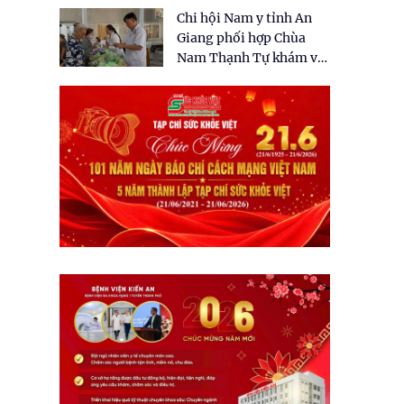
tặng quà cho 150 người
Chi hội Nam y tỉnh An
dân tại xã Tân Tập
Giang phối hợp Chùa
Nam Thạnh Tự khám và
cấp thuốc miễn phí cho
nhân dân