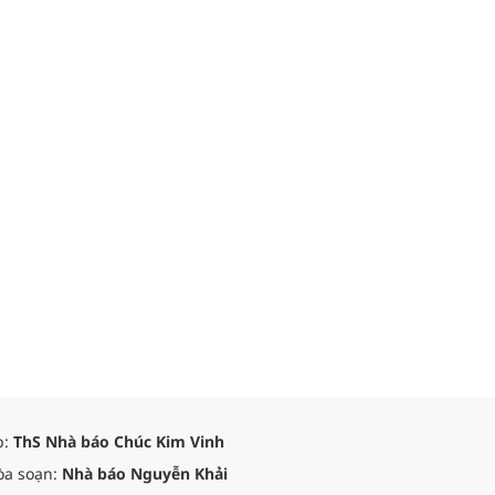
p:
ThS Nhà báo Chúc Kim Vinh
òa soạn:
Nhà báo Nguyễn Khải