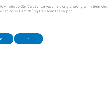
 chuyên gia
HCM hiện có đầy đủ các loại vaccine trong Chương trình tiêm chủn
i các cơ sở tiêm chủng trên toàn thành phố.
nghiệm thực tế
hìn phụ nữ mỗi năm
ớc
Sau