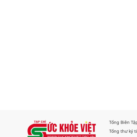
Tổng Biên Tậ
Tổng thư ký t