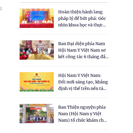
g
Hoàn thiện hành lang
pháp lý để bứt phá: Góc
nhìn khoa học và thực
tiễn tại Tọa đàm " Đề
xuất một số nội dung
Ban Đại diện phía Nam
cho Luật Y dược cổ
Hội Nam Y Việt Nam sơ
truyền Việt Nam"
kết công tác 6 tháng đầu
năm 2026
Hội Nam Y Việt Nam:
Đổi mới sáng tạo, khẳng
định vị thế trên nền tảng
y học cổ truyền và khoa
học hiện đại
Ban Thiện nguyện phía
Nam (Hội Nam y Việt
Nam) tổ chức khám chữa
bệnh y học cổ truyền và