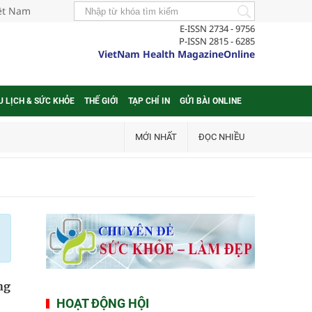
iệt Nam
E-ISSN 2734 - 9756
P-ISSN 2815 - 6285
VietNam Health MagazineOnline
U LỊCH & SỨC KHỎE
THẾ GIỚI
TẠP CHÍ IN
GỬI BÀI ONLINE
MỚI NHẤT
ĐỌC NHIỀU
ng
HOẠT ĐỘNG HỘI