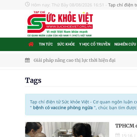
Hôm nay:
Thứ Bảy 08/08/2026 16:51
-
Tạp chí điện 
TIN TỨC
SỨC KHỎE
Y HỌC CỔ TRUYỀN
NGHIÊN CỨU
Giải pháp nâng cao thị lực thời hiện đại
Triển khai đồng bộ các giải pháp quản lý chất lư
Tags
Cách âm nhạc trị liệu được “đo ni đóng giày”
Dự báo thời tiết ngày 08/8/2026: Bắc Bộ nắng nón
Tạp chí điện tử Sức khỏe Việt - Cơ quan ngôn luận 
"
bệnh có vaccine phòng ngừa
", chúc bạn tìm được
Đắk Lắk: Đẩy nhanh tiến độ khám sức khỏe định 
TPHCM đ
Tổng hợp những cách trị thâm body nách, bẹn, m
15:16