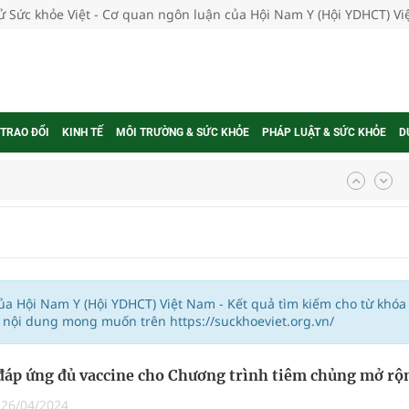
tử Sức khỏe Việt - Cơ quan ngôn luận của Hội Nam Y (Hội YDHCT) V
 TRAO ĐỔI
KINH TẾ
MÔI TRƯỜNG & SỨC KHỎE
PHÁP LUẬT & SỨC KHỎE
D
ợng thuốc
g, nhiệt độ cao nhất 35 độ
của Hội Nam Y (Hội YDHCT) Việt Nam - Kết quả tìm kiếm cho từ khóa
 nội dung mong muốn trên https://suckhoeviet.org.vn/
kỳ, khám sàng lọc cho người dân
áp ứng đủ vaccine cho Chương trình tiêm chủng mở rộ
ông cực hiệu quả
|
26/04/2024