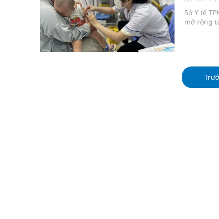
Tỷ lệ tật khúc xạ ở trẻ gia tăng: Khuyến nghị của
Sở Y tế TP
mở rộng tạ
Nhiều lợi thế để nâng chất lượng y tế
Vương Thành Công: Khi việc học bắt đầu từ trải 
Tầm soát sớm ung thư vú giúp cứu sống hàng ng
Trư