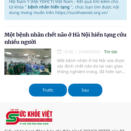
Hội Nam Y (Hội YDHCT) Việt Nam - Kết quả tìm kiếm cho
từ khóa "
bệnh nhân hiến tạng
", chúc bạn tìm được nội
dung mong muốn trên https://suckhoeviet.org.vn/
Một bệnh nhân chết não ở Hà Nội hiến tạng cứu
nhiều người
19:49
|
24/08/2024
Tin tức
Một bệnh nhân ở Hà Nội vừa được
xác định chết não do tai nạn giao
thông nghiêm trọng, đã hiến tạng
để cứu sống những bệnh nhân
nặng khác...
Trước
Sau