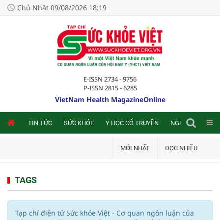
Chủ Nhật 09/08/2026 18:19
E-ISSN 2734 - 9756
P-ISSN 2815 - 6285
VietNam Health MagazineOnline
NLINE
TIN TỨC
SỨC KHỎE
Y HỌC CỔ TRUYỀN
NGHIÊN CỨU TRA
MỚI NHẤT
ĐỌC NHIỀU
TAGS
Tạp chí điện tử Sức khỏe Việt - Cơ quan ngôn luận của