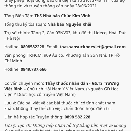
Giấy phép hoạt động báo chí điện tử số 397/GP-BTTTT của Bộ
thông tin và truyền thông cấp ngày 28/06/2021.
Tổng Biên Tập:
ThS Nhà báo Chúc Kim Vinh
Tổng thư ký tòa soạn:
Nhà báo Nguyễn Khải
Trụ sở chính: Tầng 2, Căn 03NV03, khu đô thị Lideco, Hoài Đức
, Hà Nội
Hotline:
0898582228
. Email:
toasoansuckhoeviet@gmail.com
Văn phòng TP.HCM: 909 Âu cơ, Phường Tân Sơn Nhì, TP Hồ
Chí Minh
Hotline:
0949.737.666
Cố vấn chuyên môn:
Thầy thuốc nhân dân - GS.TS Trương
Việt Bình
– Chủ tịch Hội Nam Y Việt Nam. (Nguyên GĐ Học
viện Y Dược học cổ truyền Việt Nam).
Lưu ý: Các bài viết về các bài thuốc chỉ có tính chất tham
khảo, không thay thế cho việc chẩn đoán hoặc điều trị.
Liên hệ hợp tác Truyền thông:
0898 582 228
Lưu ý: Tạp chí không tiếp nhận hỗ trợ bằng tiền mặt và không
ủy quyền cho bất kỳ tài khoản, công ty truyền thông hoặc cá