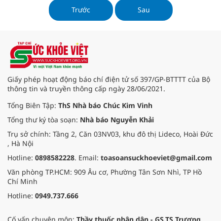
Trước
Sau
Giấy phép hoạt động báo chí điện tử số 397/GP-BTTTT của Bộ
thông tin và truyền thông cấp ngày 28/06/2021.
Tổng Biên Tập:
ThS Nhà báo Chúc Kim Vinh
Tổng thư ký tòa soạn:
Nhà báo Nguyễn Khải
Trụ sở chính: Tầng 2, Căn 03NV03, khu đô thị Lideco, Hoài Đức
, Hà Nội
Hotline:
0898582228
. Email:
toasoansuckhoeviet@gmail.com
Văn phòng TP.HCM: 909 Âu cơ, Phường Tân Sơn Nhì, TP Hồ
Chí Minh
Hotline:
0949.737.666
Cố vấn chuyên môn:
Thầy thuốc nhân dân - GS.TS Trương