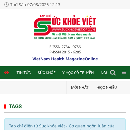
Thứ Sáu 07/08/2026 12:13
E-ISSN 2734 - 9756
P-ISSN 2815 - 6285
VietNam Health MagazineOnline
NLINE
TIN TỨC
SỨC KHỎE
Y HỌC CỔ TRUYỀN
NGHIÊN CỨU TRA
MỚI NHẤT
ĐỌC NHIỀU
TAGS
Tạp chí điện tử Sức khỏe Việt - Cơ quan ngôn luận của