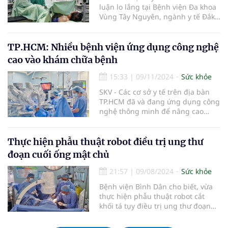
giao kỹ thuật chuyên sâu trong
luận lo lắng tại Bệnh viện Đa khoa
lĩnh vực Ngoại Thận – Tiết niệu.
Vùng Tây Nguyên, ngành y tế Đắk
Trong đó, ngành Y tế Đắk Lắk đã
Lắk đang khẩn trương chấn chỉnh
nhận được sự hỗ trợ tích cực từ
hoạt động, từng bước ổn định hoạt
Bệnh viện Bình Dân (TP. Hồ Chí
động tại đơn vị này, trong đó, Sở Y
TP.HCM: Nhiều bệnh viện ứng dụng công nghệ
Minh) – đơn vị tuyến cuối, có uy tín
tế tỉnh đã đề nghị Bệnh viện Bình
cao vào khám chữa bệnh
hàng đầu trong lĩnh vực Ngoại
Dân TP. Hồ Chí Minh hỗ trợ chuyên
Thận – Tiết niệu.
môn, đào tạo và chuyển giao kỹ
15:33
|
09/11/2024
Sức khỏe
thuật Ngoại Thận – Tiết niệu để
SKV - Các cơ sở y tế trên địa bàn
nâng cao năng lực điều trị, đảm
TP.HCM đã và đang ứng dụng công
bảo an toàn cho người bệnh.
nghệ thông minh để nâng cao
hiệu quả trong công tác khám
chữa bệnh.
Thực hiện phẫu thuật robot điều trị ung thư
đoạn cuối ống mật chủ
21:57
|
09/08/2024
Sức khỏe
Bệnh viện Bình Dân cho biết, vừa
thực hiện phẫu thuật robot cắt
khối tá tụy điều trị ung thư đoạn
cuối ống mật chủ cho nam bệnh
nhân 43 tuổi.