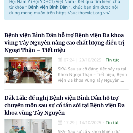
Hội Nam Y (Hội YDHCT) Việt Nam - Kết quả tìm kiếm cho
từ khóa "
Bệnh viện Bình Dân
", chúc bạn tìm được nội
dung mong muốn trên https://suckhoeviet.org.vn/
Bệnh viện Bình Dân hỗ trợ Bệnh viện Đa khoa
vùng Tây Nguyên nâng cao chất lượng điều trị
Ngoại Thận – Tiết niệu
07:24
|
20/10/2025
Tin tức
SKV- Sau sự cố đáng tiếc xảy ra tại
Khoa Ngoại Thận – Tiết niệu, Bệnh
viện Đa khoa Vùng Tây Nguyên,
ngành Y tế tỉnh Đắk Lắk đã nhanh
chóng triển khai nhiều giải pháp
nhằm khắc phục, ổn định hoạt
Đắk Lắk: đề nghị Bệnh viện Bình Dân hỗ trợ
động chuyên môn và lấy lại niềm
chuyên môn sau sự cố tán sỏi tại Bệnh viện Đa
tin của nhân dân. Một trong
khoa vùng Tây Nguyên
những hướng đi quan trọng là chủ
động liên hệ, phối hợp với các
17:29
|
14/10/2025
Tin tức
bệnh viện đầu ngành để được hỗ
trợ chuyên môn, đào tạo và chuyển
SKV- Sau sự cố y khoa khiến dư