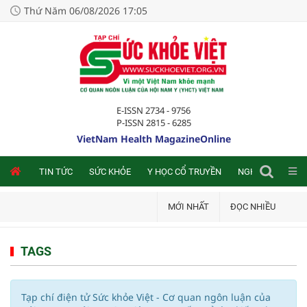
Thứ Năm 06/08/2026 17:05
E-ISSN 2734 - 9756
P-ISSN 2815 - 6285
VietNam Health MagazineOnline
NLINE
TIN TỨC
SỨC KHỎE
Y HỌC CỔ TRUYỀN
NGHIÊN CỨU TRA
MỚI NHẤT
ĐỌC NHIỀU
TAGS
Tạp chí điện tử Sức khỏe Việt - Cơ quan ngôn luận của