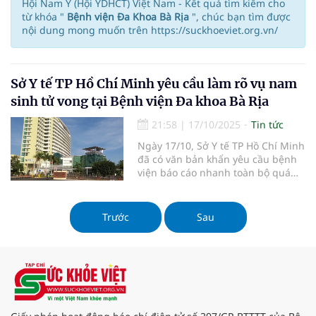
Hội Nam Y (Hội YDHCT) Việt Nam - Kết quả tìm kiếm cho
từ khóa "
Bệnh viện Đa Khoa Bà Rịa
", chúc bạn tìm được
nội dung mong muốn trên https://suckhoeviet.org.vn/
Sở Y tế TP Hồ Chí Minh yêu cầu làm rõ vụ nam
sinh tử vong tại Bệnh viện Đa khoa Bà Rịa
21:58
|
17/10/2025
Tin tức
Ngày 17/10, Sở Y tế TP Hồ Chí Minh
đã có văn bản khẩn yêu cầu bệnh
viện báo cáo nhanh toàn bộ quá
trình tiếp nhận, chẩn đoán, xử trí
và theo dõi điều trị người bệnh.
Trước
Sau