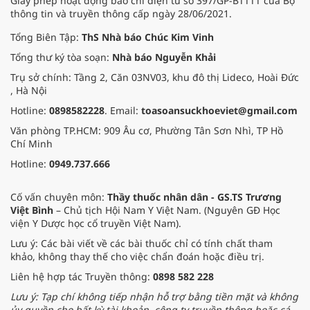
Giấy phép hoạt động báo chí điện tử số 397/GP-BTTTT của Bộ
thông tin và truyền thông cấp ngày 28/06/2021.
Tổng Biên Tập:
ThS Nhà báo Chúc Kim Vinh
Tổng thư ký tòa soạn:
Nhà báo Nguyễn Khải
Trụ sở chính: Tầng 2, Căn 03NV03, khu đô thị Lideco, Hoài Đức
, Hà Nội
Hotline:
0898582228
. Email:
toasoansuckhoeviet@gmail.com
Văn phòng TP.HCM: 909 Âu cơ, Phường Tân Sơn Nhì, TP Hồ
Chí Minh
Hotline:
0949.737.666
Cố vấn chuyên môn:
Thầy thuốc nhân dân - GS.TS Trương
Việt Bình
– Chủ tịch Hội Nam Y Việt Nam. (Nguyên GĐ Học
viện Y Dược học cổ truyền Việt Nam).
Lưu ý: Các bài viết về các bài thuốc chỉ có tính chất tham
khảo, không thay thế cho việc chẩn đoán hoặc điều trị.
Liên hệ hợp tác Truyền thông:
0898 582 228
Lưu ý: Tạp chí không tiếp nhận hỗ trợ bằng tiền mặt và không
ủy quyền cho bất kỳ tài khoản, công ty truyền thông hoặc cá